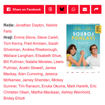
Share on Facebook
Režie:
Jonathan Dayton
,
Valerie
Faris
Hrají:
Emma Stone
,
Steve Carell
,
Tom Kenny
,
Fred Armisen
,
Sarah
Silverman
,
Andrea Riseborough
,
Wallace Langham
,
Elisabeth Shue
,
Bill Pullman
,
Natalie Morales
,
Lewis
Pullman
,
Austin Stowell
,
James
Mackay
,
Alan Cumming
,
Jessica
McNamee
,
Jamey Sheridan
,
Mickey
Sumner
,
Tim Ransom
,
Enuka Okuma
,
Mark Harelik
,
Eric
Christian Olsen
,
Martha MacIsaac
,
Ashley Weinhold
,
Bridey Elliott