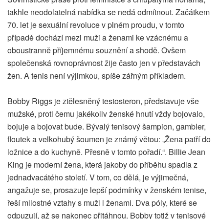
takhle neodolatelná nabídka se nedá odmítnout. Začátkem
70. let je sexuální revoluce v plném proudu, v tomto
případě dochází mezi muži a ženami ke vzácnému a
oboustranně příjemnému souznění a shodě. Ovšem
společenská rovnoprávnost žije často jen v představách
žen. A tenis není výjimkou, spíše zářným příkladem.
Bobby Riggs je ztělesněný testosteron, představuje vše
mužské, proti čemu jakékoliv ženské hnutí vždy bojovalo,
bojuje a bojovat bude. Bývalý tenisový šampion, gambler,
floutek a velkohubý šoumen je známý větou: „Žena patří do
ložnice a do kuchyně. Přesně v tomto pořadí.“. Billie Jean
King je moderní žena, která jakoby do příběhu spadla z
jednadvacátého století. V tom, co dělá, je výjimečná,
angažuje se, prosazuje lepší podmínky v ženském tenise,
řeší milostné vztahy s muži i ženami. Dva póly, které se
odpuzují, až se nakonec přitáhnou. Bobby totiž v tenisové