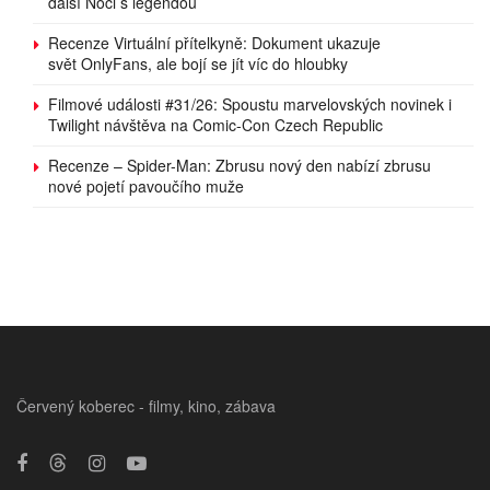
další Noci s legendou
Recenze Virtuální přítelkyně: Dokument ukazuje
svět OnlyFans, ale bojí se jít víc do hloubky
Filmové události #31/26: Spoustu marvelovských novinek i
Twilight návštěva na Comic-Con Czech Republic
Recenze – Spider-Man: Zbrusu nový den nabízí zbrusu
nové pojetí pavoučího muže
Červený koberec - filmy, kino, zábava