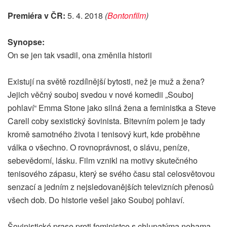
Premiéra v ČR:
5. 4. 2018
(
Bontonfilm
)
Synopse:
On se jen tak vsadil, ona změnila historii
Existují na světě rozdílnější bytosti, než je muž a žena?
Jejich věčný souboj svedou v nové komedii „Souboj
pohlaví“ Emma Stone jako silná žena a feministka a Steve
Carell coby sexistický šovinista. Bitevním polem je tady
kromě samotného života i tenisový kurt, kde proběhne
válka o všechno. O rovnoprávnost, o slávu, peníze,
sebevědomí, lásku. Film vznikl na motivy skutečného
tenisového zápasu, který se svého času stal celosvětovou
senzací a jedním z nejsledovanějších televizních přenosů
všech dob. Do historie vešel jako Souboj pohlaví.
Šovinistické prase proti feministce s chlupatýma nohama,