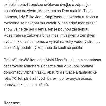
exhibici poráží ženskou světovou dvojku a zápas je
posměšně nazýván „Masakrem na Den matek“. To je
moment, kdy Billie Jean King zvedne hozenou rukavici a
rozhodne se nakopat mu zadek. V následné monstrózní
show už nejde jen o tenis, ten je pouhou zástěrkou.
Rozehraje se zábavná bitva mezi mužským a ženským
světem, která sice nemůže vyhrát na věky vedený střet . . .
ale každý podařený kopanec do koulí se počítá.
Režiséři skvělé komedie Malá Miss Sunshine a scenárista
oscarového Milionáře z chatrče dali v Souboji pohlaví
dohromady vtipné hlášky, absurdní situace a fantastické
retro 70. let. plné zářivých barev, tupírovaných účesů,
pánských kotlet a minišatů.
Recenze: