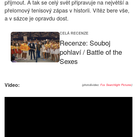
přijmout. A tak se celý svět připravuje na největší a
přelomový tenisový zápas v historii. Vítěz bere vše,
a v sázce je opravdu dost.
CELÁ RECENZE
Recenze: Souboj
pohlaví / Battle of the
Sexes
Video:
(photo&video:
Fox Searchlight Pictures
)