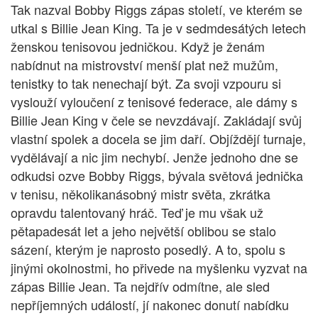
Tak nazval Bobby Riggs zápas století, ve kterém se
utkal s Billie Jean King. Ta je v sedmdesátých letech
ženskou tenisovou jedničkou. Když je ženám
nabídnut na mistrovství menší plat než mužům,
tenistky to tak nenechají být. Za svoji vzpouru si
vyslouží vyloučení z tenisové federace, ale dámy s
Billie Jean King v čele se nevzdávají. Zakládají svůj
vlastní spolek a docela se jim daří. Objíždějí turnaje,
vydělávají a nic jim nechybí. Jenže jednoho dne se
odkudsi ozve Bobby Riggs, bývala světová jednička
v tenisu, několikanásobný mistr světa, zkrátka
opravdu talentovaný hráč. Teď je mu však už
pětapadesát let a jeho největší oblibou se stalo
sázení, kterým je naprosto posedlý. A to, spolu s
jinými okolnostmi, ho přivede na myšlenku vyzvat na
zápas Billie Jean. Ta nejdřív odmítne, ale sled
nepříjemných událostí, jí nakonec donutí nabídku