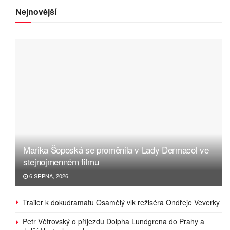
Nejnovější
Marika Šoposká se proměnila v Lady Dermacol ve
stejnojmenném filmu
6 SRPNA, 2026
Trailer k dokudramatu Osamělý vlk režiséra Ondřeje Veverky
Petr Větrovský o příjezdu Dolpha Lundgrena do Prahy a