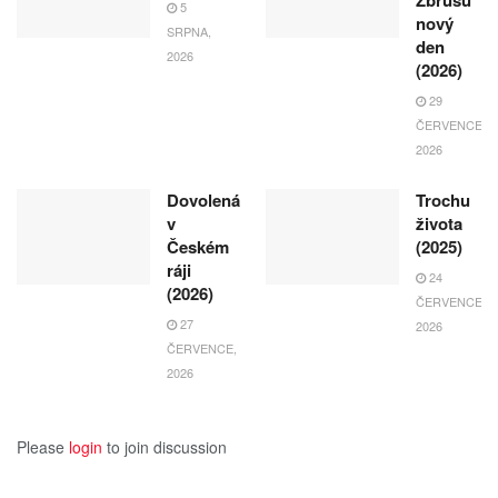
Zbrusu
5
nový
SRPNA,
den
2026
(2026)
29
ČERVENCE,
2026
Dovolená
Trochu
v
života
Českém
(2025)
ráji
24
(2026)
ČERVENCE,
27
2026
ČERVENCE,
2026
Please
login
to join discussion