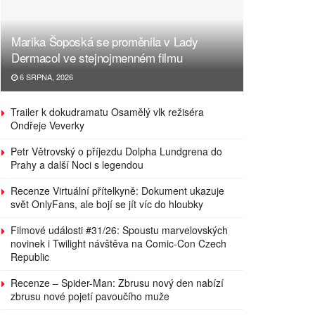
Marika Šoposká se proměnila v Lady
Dermacol ve stejnojmenném filmu
6 SRPNA, 2026
Trailer k dokudramatu Osamělý vlk režiséra
Ondřeje Veverky
Petr Větrovský o příjezdu Dolpha Lundgrena do
Prahy a další Noci s legendou
Recenze Virtuální přítelkyně: Dokument ukazuje
svět OnlyFans, ale bojí se jít víc do hloubky
Filmové události #31/26: Spoustu marvelovských
novinek i Twilight návštěva na Comic-Con Czech
Republic
Recenze – Spider-Man: Zbrusu nový den nabízí
zbrusu nové pojetí pavoučího muže