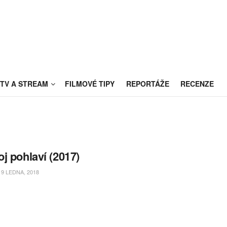
TV A STREAM
FILMOVÉ TIPY
REPORTÁŽE
RECENZE
j pohlaví (2017)
9 LEDNA, 2018