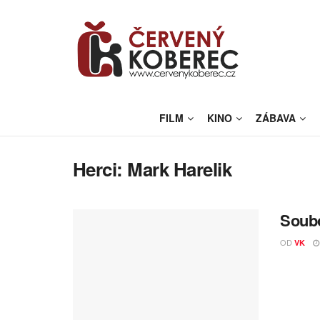
FILM
KINO
ZÁBAVA
Herci:
Mark Harelik
Soubo
OD
VK