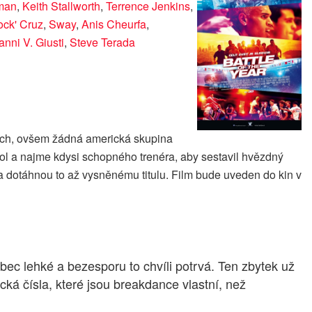
man
,
Keith Stallworth
,
Terrence Jenkins
,
ock' Cruz
,
Sway
,
Anis Cheurfa
,
anni V. Giusti
,
Steve Terada
pších, ovšem žádná americká skupina
hol a najme kdysi schopného trenéra, aby sestavil hvězdný
a dotáhnou to až vysněnému titulu. Film bude uveden do kin v
ec lehké a bezesporu to chvíli potrvá. Ten zbytek už
cká čísla, které jsou breakdance vlastní, než