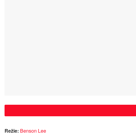
Režie:
Benson Lee