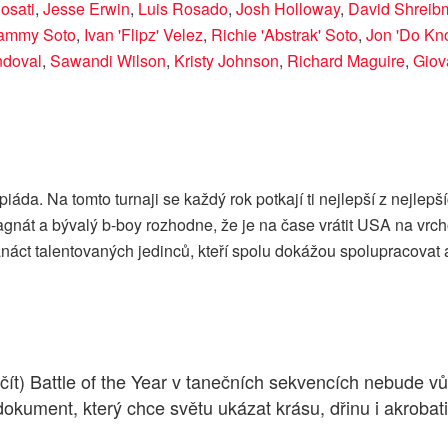
osati
,
Jesse Erwin
,
Luis Rosado
,
Josh Holloway
,
David Shreib
ammy Soto
,
Ivan 'Flipz' Velez
,
Richie 'Abstrak' Soto
,
Jon 'Do Kn
ndoval
,
Sawandi Wilson
,
Kristy Johnson
,
Richard Maguire
,
Giov
piáda. Na tomto turnaji se každý rok potkají ti nejlepší z nejle
agnát a bývalý b-boy rozhodne, že je na čase vrátit USA na vrc
náct talentovaných jedinců, kteří spolu dokážou spolupracovat 
t) Battle of the Year v tanečních sekvencích nebude vůb
okument, který chce světu ukázat krásu, dřinu i akrobati