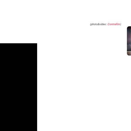
(photo&video:
Contrafilm
)