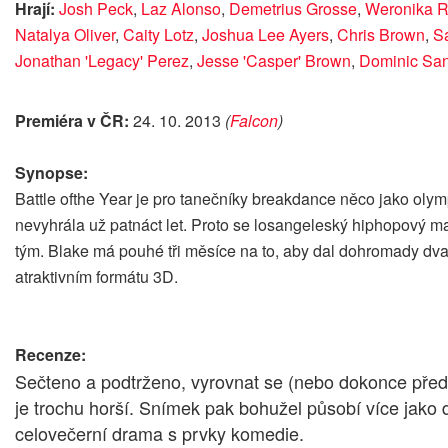
Hrají:
Josh Peck
,
Laz Alonso
,
Demetrius Grosse
,
Weronika R
Natalya Oliver
,
Caity Lotz
,
Joshua Lee Ayers
,
Chris Brown
,
S
Jonathan 'Legacy' Perez
,
Jesse 'Casper' Brown
,
Dominic Sa
Premiéra v ČR:
24. 10. 2013
(
Falcon
)
Synopse:
Battle ofthe Year je pro tanečníky breakdance něco jako olym
nevyhrála už patnáct let. Proto se losangeleský hiphopový m
tým. Blake má pouhé tři měsíce na to, aby dal dohromady dva
atraktivním formátu 3D.
Recenze:
Sečteno a podtrženo, vyrovnat se (nebo dokonce předčí
je trochu horší. Snímek pak bohužel působí více jako d
celovečerní drama s prvky komedie.