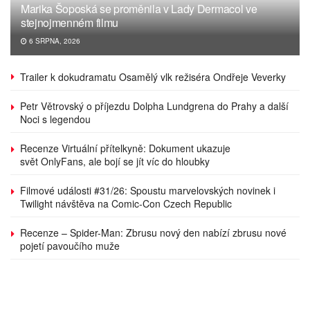
Marika Šoposká se proměnila v Lady Dermacol ve
stejnojmenném filmu
6 SRPNA, 2026
Trailer k dokudramatu Osamělý vlk režiséra Ondřeje Veverky
Petr Větrovský o příjezdu Dolpha Lundgrena do Prahy a další
Noci s legendou
Recenze Virtuální přítelkyně: Dokument ukazuje
svět OnlyFans, ale bojí se jít víc do hloubky
Filmové události #31/26: Spoustu marvelovských novinek i
Twilight návštěva na Comic-Con Czech Republic
Recenze – Spider-Man: Zbrusu nový den nabízí zbrusu nové
pojetí pavoučího muže