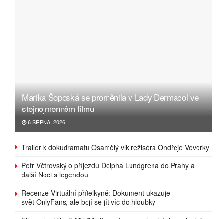
Marika Šoposká se proměnila v Lady Dermacol ve
stejnojmenném filmu
6 SRPNA, 2026
Trailer k dokudramatu Osamělý vlk režiséra Ondřeje Veverky
Petr Větrovský o příjezdu Dolpha Lundgrena do Prahy a
další Noci s legendou
Recenze Virtuální přítelkyně: Dokument ukazuje
svět OnlyFans, ale bojí se jít víc do hloubky