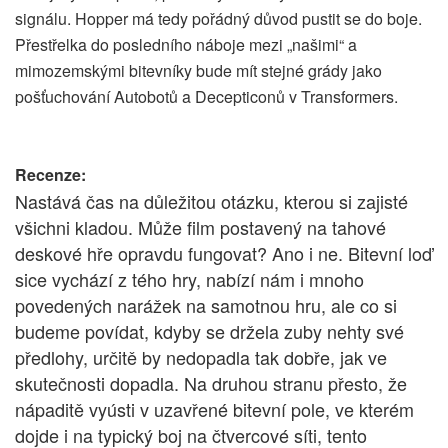
signálu. Hopper má tedy pořádný důvod pustit se do boje.
Přestřelka do posledního náboje mezi „našimi“ a
mimozemskými bitevníky bude mít stejné grády jako
pošťuchování Autobotů a Decepticonů v Transformers.
Recenze:
Nastává čas na důležitou otázku, kterou si zajisté
všichni kladou. Může film postavený na tahové
deskové hře opravdu fungovat? Ano i ne. Bitevní loď
sice vychází z tého hry, nabízí nám i mnoho
povedených narážek na samotnou hru, ale co si
budeme povídat, kdyby se držela zuby nehty své
předlohy, určitě by nedopadla tak dobře, jak ve
skutečnosti dopadla. Na druhou stranu přesto, že
nápaditě vyústi v uzavřené bitevní pole, ve kterém
dojde i na typický boj na čtvercové síti, tento