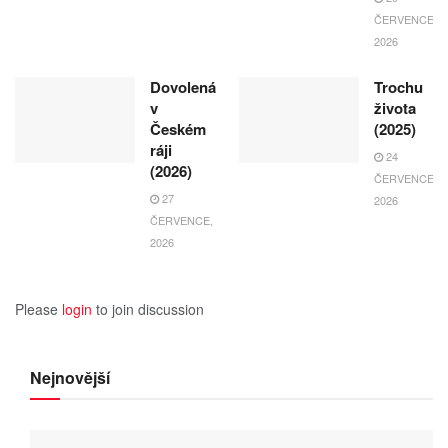
ČERVENCE,
2026
Dovolená
Trochu
v
života
Českém
(2025)
ráji
24
(2026)
ČERVENCE,
27
2026
ČERVENCE,
2026
Please
login
to join discussion
Nejnovější