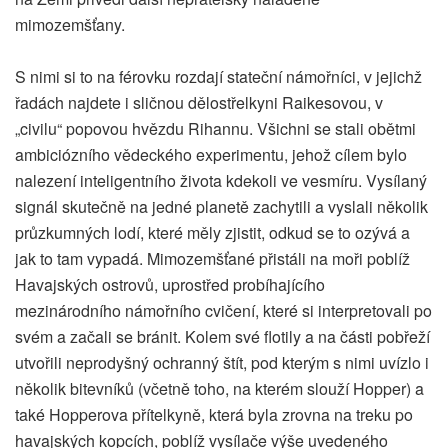
mimozemšťany.
S nimi si to na férovku rozdají stateční námořníci, v jejichž
řadách najdete i sličnou dělostřelkyni Raikesovou, v
„civilu“ popovou hvězdu Rihannu. Všichni se stali obětmi
ambiciózního vědeckého experimentu, jehož cílem bylo
nalezení inteligentního života kdekoli ve vesmíru. Vysílaný
signál skutečně na jedné planetě zachytili a vyslali několik
průzkumných lodí, které měly zjistit, odkud se to ozývá a
jak to tam vypadá. Mimozemšťané přistáli na moři poblíž
Havajských ostrovů, uprostřed probíhajícího
mezinárodního námořního cvičení, které si interpretovali po
svém a začali se bránit. Kolem své flotily a na části pobřeží
utvořili neprodyšný ochranný štít, pod kterým s nimi uvízlo i
několik bitevníků (včetně toho, na kterém slouží Hopper) a
také Hopperova přítelkyně, která byla zrovna na treku po
havajských kopcích, poblíž vysílače výše uvedeného