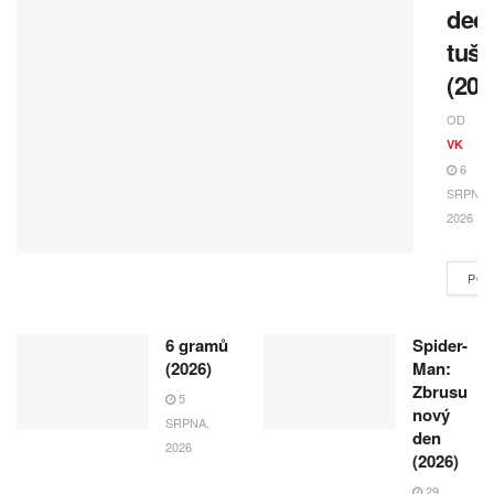
deci
tuše
(202
OD
VK
6
SRPNA,
2026
POK
6 gramů
Spider-
(2026)
Man:
Zbrusu
5
nový
SRPNA,
den
2026
(2026)
29