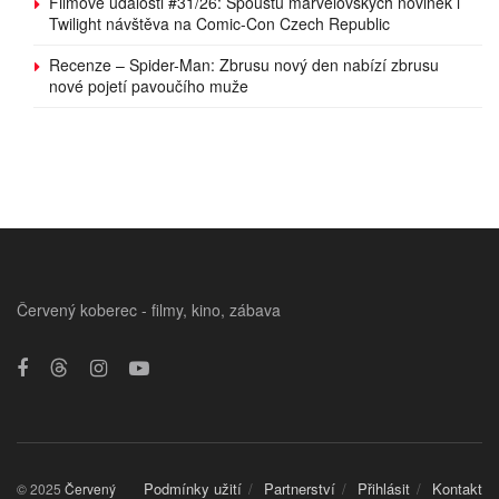
Filmové události #31/26: Spoustu marvelovských novinek i
Twilight návštěva na Comic-Con Czech Republic
Recenze – Spider-Man: Zbrusu nový den nabízí zbrusu
nové pojetí pavoučího muže
Červený koberec - filmy, kino, zábava
Podmínky užití
Partnerství
Přihlásit
Kontakt
© 2025
Červený