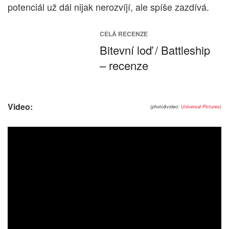
potenciál už dál nijak nerozvíjí, ale spíše zazdívá.
CELÁ RECENZE
Bitevní loď / Battleship
– recenze
Video:
(photo&video:
Universal Pictures
)