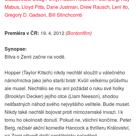
Mabus
,
Lloyd Pitts
,
Dane Justman
,
Drew Rausch
,
Leni Ito
,
Gregory D. Gadson
,
Bill Stinchcomb
Premiéra v ČR:
19. 4. 2012
(
Bontonfilm
)
Synopse:
Bitva o Zemi začne na vodě.
Hopper (Taylor Kitsch) nikdy nechtěl sloužit u válečného
námořnictva jako jeho starší bratr. Kvůli velkému průšvihu
ale musel. Nechtělo se mu ani požádat o ruku své holky
(Brooklyn Decker) jejího otce (Liam Neeson), shodou
nešťastných náhod svého nejvyššího velitele. Bude muset.
Nikdy také nechtěl bojovat proti mimozemské invazi. I k
tomu ho okolnosti donutí. Pokud ne, všichni končíme. Peter
Berg, režisér akční komedie Hancock a thrilleru Království,
na Zemi přivedl další nepřátelsky naladěné