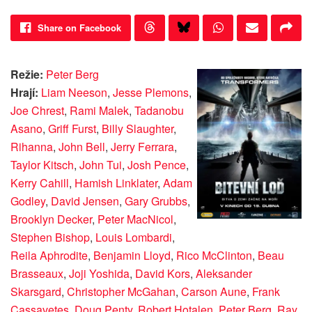
Share on Facebook
Režie:
Peter Berg
Hrají:
Liam Neeson
,
Jesse Plemons
,
Joe Chrest
,
Rami Malek
,
Tadanobu
Asano
,
Griff Furst
,
Billy Slaughter
,
Rihanna
,
John Bell
,
Jerry Ferrara
,
Taylor Kitsch
,
John Tui
,
Josh Pence
,
Kerry Cahill
,
Hamish Linklater
,
Adam
Godley
,
David Jensen
,
Gary Grubbs
,
Brooklyn Decker
,
Peter MacNicol
,
Stephen Bishop
,
Louis Lombardi
,
Reila Aphrodite
,
Benjamin Lloyd
,
Rico McClinton
,
Beau
Brasseaux
,
Joji Yoshida
,
David Kors
,
Aleksander
Skarsgard
,
Christopher McGahan
,
Carson Aune
,
Frank
Cassavetes
,
Doug Penty
,
Robert Hotalen
,
Peter Berg
,
Ray