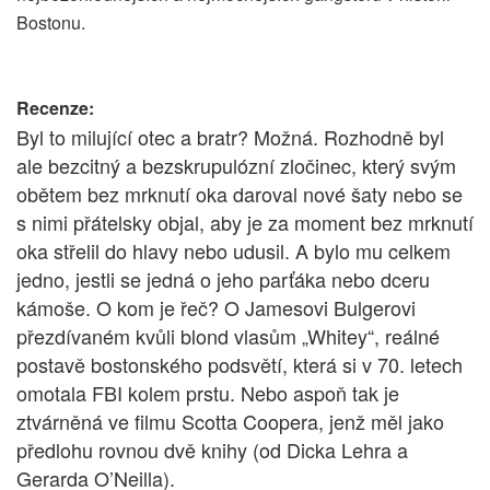
Bostonu.
Recenze:
Byl to milující otec a bratr? Možná. Rozhodně byl
ale bezcitný a bezskrupulózní zločinec, který svým
obětem bez mrknutí oka daroval nové šaty nebo se
s nimi přátelsky objal, aby je za moment bez mrknutí
oka střelil do hlavy nebo udusil. A bylo mu celkem
jedno, jestli se jedná o jeho parťáka nebo dceru
kámoše. O kom je řeč? O Jamesovi Bulgerovi
přezdívaném kvůli blond vlasům „Whitey“, reálné
postavě bostonského podsvětí, která si v 70. letech
omotala FBI kolem prstu. Nebo aspoň tak je
ztvárněná ve filmu Scotta Coopera, jenž měl jako
předlohu rovnou dvě knihy (od Dicka Lehra a
Gerarda O’Neilla).