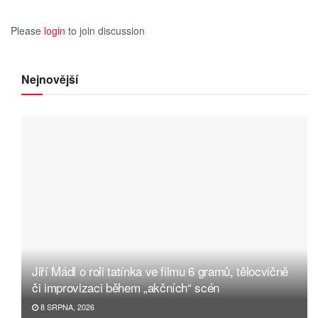
Please
login
to join discussion
Nejnovější
Jiří Mádl o roli tatínka ve filmu 6 gramů, tělocvičně
či improvizaci během „akčních“ scén
8 SRPNA, 2026