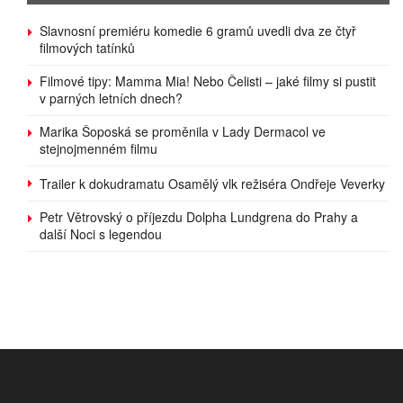
Slavnosní premiéru komedie 6 gramů uvedli dva ze čtyř
filmových tatínků
Filmové tipy: Mamma Mia! Nebo Čelisti – jaké filmy si pustit
v parných letních dnech?
Marika Šoposká se proměnila v Lady Dermacol ve
stejnojmenném filmu
Trailer k dokudramatu Osamělý vlk režiséra Ondřeje Veverky
Petr Větrovský o příjezdu Dolpha Lundgrena do Prahy a
další Noci s legendou