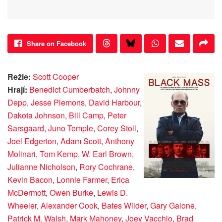
Share on Facebook
Režie:
Scott Cooper
Hrají:
Benedict Cumberbatch
,
Johnny
Depp
,
Jesse Plemons
,
David Harbour
,
Dakota Johnson
,
Bill Camp
,
Peter
Sarsgaard
,
Juno Temple
,
Corey Stoll
,
Joel Edgerton
,
Adam Scott
,
Anthony
Molinari
,
Tom Kemp
,
W. Earl Brown
,
Julianne Nicholson
,
Rory Cochrane
,
Kevin Bacon
,
Lonnie Farmer
,
Erica
McDermott
,
Owen Burke
,
Lewis D.
Wheeler
,
Alexander Cook
,
Bates Wilder
,
Gary Galone
,
Patrick M. Walsh
,
Mark Mahoney
,
Joey Vacchio
,
Brad