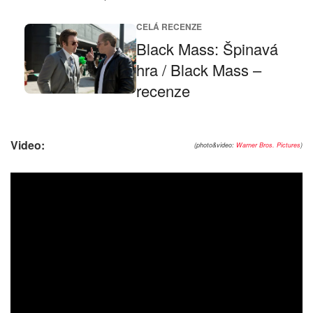
CELÁ RECENZE
Black Mass: Špinavá
hra / Black Mass –
recenze
Video:
(photo&video:
Warner Bros. Pictures
)