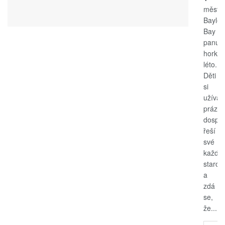
měste
Bayle
Bay
panuje
horké
léto.
Děti
si
užívají
prázdn
dospěl
řeší
své
každo
starost
a
zdá
se,
že...