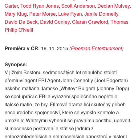
Carter
,
Todd Ryan Jones
,
Scott Anderson
,
Declan Mulvey
,
Mary Klug
,
Peter Morse
,
Luke Ryan
,
Jamie Donnelly
,
David De Beck
,
David Conley
,
Ciaran Crawford
,
Thomas
Philip O'Neill
Premiéra v ČR:
19. 11. 2015
(
Freeman Entertainment
)
Synopse:
V jižním Bostonu sedmdesátých let minulého století
přemluví agent FBI Agent John Connolly (Joel Edgerton)
irského mafiána Jamese „Whitey“ Bulgera (Johnny Depp)
ke spolupráci s FBI a vyřazení společného nepřítele,
italské mafie, ze hry. Filmové drama líčí skutečný příběh
nesourodého spojenectví, které se vymklo kontrole a
umožnilo Whiteymu vyhnout se právnímu postihu, upevnit
si mocenské postavení a stát se jedním z
nejbezohlednějších a nejmocnějších gangsterů v historii