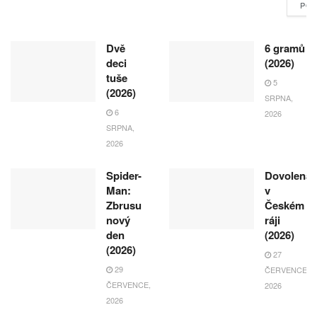
POK
Dvě
6 gramů
deci
(2026)
tuše
5
(2026)
SRPNA,
6
2026
SRPNA,
2026
Spider-
Dovolená
Man:
v
Zbrusu
Českém
nový
ráji
den
(2026)
(2026)
27
29
ČERVENCE,
ČERVENCE,
2026
2026