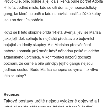
Provokuje, pije, bojuje a její další kérka bude portrét Adolfa
Hitlera. Jediné místo, kde se cítí doma, je neonacistický
gang, ke kterému patří a kde nenávist, násilí a těžké kalby
jsou na denním pořádku.
Když se k této skupině přidá 14letá Svenja, jeví se Marisa
jako její idol: splňuje tu nejčistší představu o bojovnici
bojující za ideály skupiny. Ale Marisina přesvědčení
naberou pomalu jiný směr, když náhodou potká mladého
afgánského uprchlíka. V konfrontaci názorů dochází
poznání, že černé a bílé principy jejího gangu nejsou
jedinou cestou. Bude Marisa schopna se vymanit z vlivu
této skupiny?
Recenze:
Takové postavy určitě nejsou vyloženě objevné a i
když si nejde stěžovat na žádné z herců, jediný,