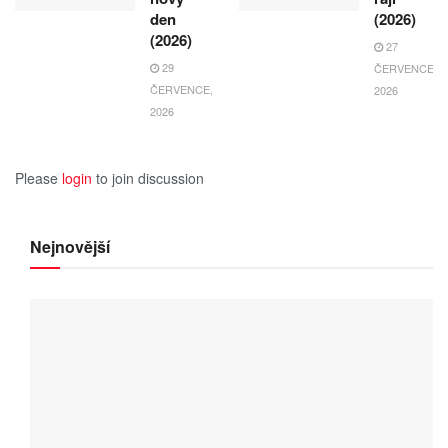
den
(2026)
(2026)
27
29
ČERVENCE,
ČERVENCE,
2026
2026
Please
login
to join discussion
Nejnovější