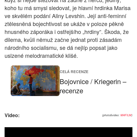
koho tu má smysl sledovat, je hlavní hrdinka Marisa
ve skvělém podání Aliny Levshin. Její anti-feminní
ztělesněná bojechtivost se ukáže v poloze pěkně
hnusného záporáka i ostřejšího „hrdiny“. Škoda, že
dilema, kvůli němuž začne jednat proti zásadám
národního socialismu, se dá nejlíp popsat jako
uslzené melodramatické klišé.
CELÁ RECENZE
Bojovnice / Kriegerin –
recenze
Video:
(photo&video:
MAFILM
)