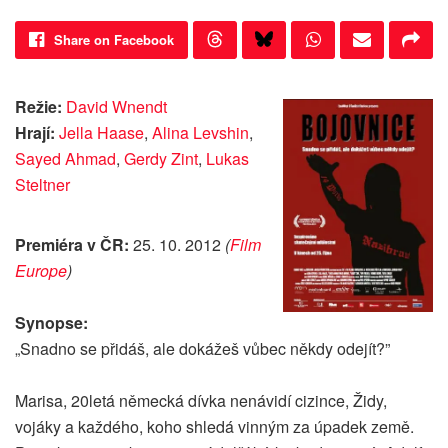
Share on Facebook
Režie:
David Wnendt
Hrají:
Jella Haase
,
Alina Levshin
,
Sayed Ahmad
,
Gerdy Zint
,
Lukas
Steltner
Premiéra v ČR:
25. 10. 2012
(
Film
Europe
)
Synopse:
„Snadno se přidáš, ale dokážeš vůbec někdy odejít?”
Marisa, 20letá německá dívka nenávidí cizince, Židy,
vojáky a každého, koho shledá vinným za úpadek země.