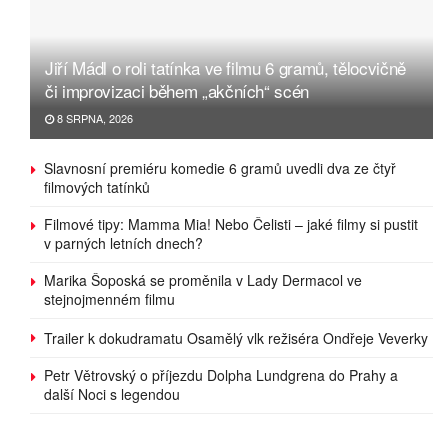
Jiří Mádl o roli tatínka ve filmu 6 gramů, tělocvičně
či improvizaci během „akčních“ scén
8 SRPNA, 2026
Slavnosní premiéru komedie 6 gramů uvedli dva ze čtyř
filmových tatínků
Filmové tipy: Mamma Mia! Nebo Čelisti – jaké filmy si pustit
v parných letních dnech?
Marika Šoposká se proměnila v Lady Dermacol ve
stejnojmenném filmu
Trailer k dokudramatu Osamělý vlk režiséra Ondřeje Veverky
Petr Větrovský o příjezdu Dolpha Lundgrena do Prahy a
další Noci s legendou