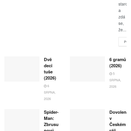
starost
a
zdá
se,
že...
POK
Dvě
6 gramů
deci
(2026)
tuše
5
(2026)
SRPNA,
6
2026
SRPNA,
2026
Spider-
Dovolená
Man:
v
Zbrusu
Českém
nový
ráji