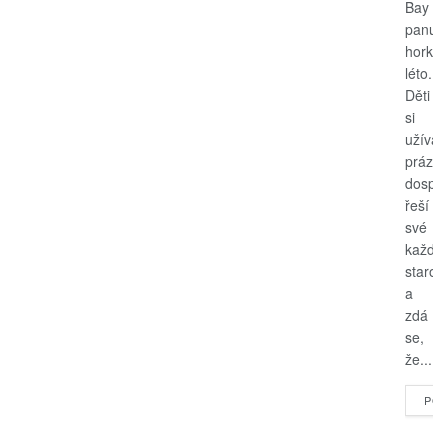
Bay
panuje
horké
léto.
Děti
si
užívají
prázdn
dospěl
řeší
své
každo
starost
a
zdá
se,
že...
POK