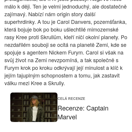
málo k ději. Ten je velmi jednoduchý, ale dostatečně
zajímavý. Nabízí nám origin story další
superhrdinky. A tou je Carol Danvers, pozemšťanka,
která bojuje bok po boku ušlechtilé mimozemské
rasy Kree proti Skrullům, kteří ničí okolní planety. Po
nezdařilém souboji se ocitá na planetě Zemi, kde se
spojuje s agentem Nickem Furym. Carol si však na
svůj život na Zemi nevzpomíná, a tak společně s
Furym krok po kroku odkrývají její minulost a klíč k
jejím tajuplným schopnostem a tomu, jak zastavit
válku mezi Kree a Skrully.
CELÁ RECENZE
Recenze: Captain
Marvel