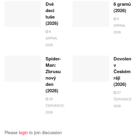
Dvě
6 gramů
deci
(2026)
tuše
5
(2026)
SRPNA,
6
2026
SRPNA,
2026
Spider-
Dovolená
Man:
v
Zbrusu
Českém
nový
ráji
den
(2026)
(2026)
27
29
ČERVENCE,
ČERVENCE,
2026
2026
Please
login
to join discussion