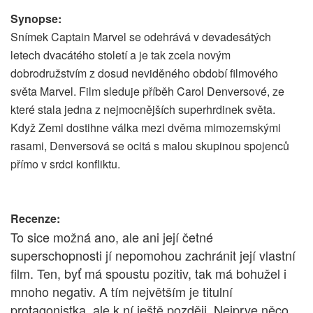
Synopse:
Snímek Captain Marvel se odehrává v devadesátých
letech dvacátého století a je tak zcela novým
dobrodružstvím z dosud neviděného období filmového
světa Marvel. Film sleduje příběh Carol Denversové, ze
které stala jedna z nejmocnějších superhrdinek světa.
Když Zemi dostihne válka mezi dvěma mimozemskými
rasami, Denversová se ocitá s malou skupinou spojenců
přímo v srdci konfliktu.
Recenze:
To sice možná ano, ale ani její četné
superschopnosti jí nepomohou zachránit její vlastní
film. Ten, byť má spoustu pozitiv, tak má bohužel i
mnoho negativ. A tím největším je titulní
protagonistka, ale k ní ještě později. Nejprve něco