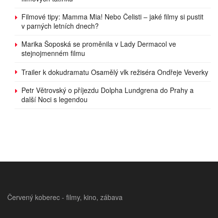
Filmové tipy: Mamma Mia! Nebo Čelisti – jaké filmy si pustit
v parných letních dnech?
Marika Šoposká se proměnila v Lady Dermacol ve
stejnojmenném filmu
Trailer k dokudramatu Osamělý vlk režiséra Ondřeje Veverky
Petr Větrovský o příjezdu Dolpha Lundgrena do Prahy a
další Noci s legendou
Červený koberec - filmy, kino, zábava