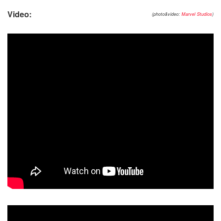
Video:
(photo&video:
Marvel Studios
)