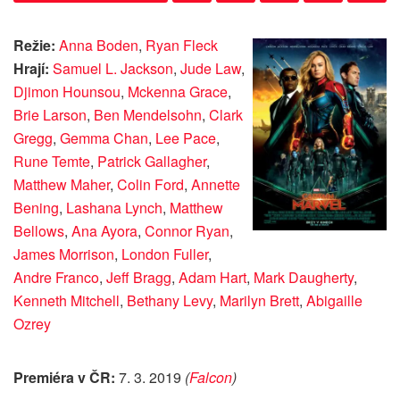
Režie:
Anna Boden
,
Ryan Fleck
Hrají:
Samuel L. Jackson
,
Jude Law
,
Djimon Hounsou
,
Mckenna Grace
,
Brie Larson
,
Ben Mendelsohn
,
Clark
Gregg
,
Gemma Chan
,
Lee Pace
,
Rune Temte
,
Patrick Gallagher
,
Matthew Maher
,
Colin Ford
,
Annette
Bening
,
Lashana Lynch
,
Matthew
Bellows
,
Ana Ayora
,
Connor Ryan
,
James Morrison
,
London Fuller
,
Andre Franco
,
Jeff Bragg
,
Adam Hart
,
Mark Daugherty
,
Kenneth Mitchell
,
Bethany Levy
,
Marilyn Brett
,
Abigaille
Ozrey
Premiéra v ČR:
7. 3. 2019
(
Falcon
)