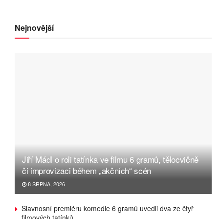
Nejnovější
Jiří Mádl o roli tatínka ve filmu 6 gramů, tělocvičně
či improvizaci během „akčních“ scén
8 SRPNA, 2026
Slavnosní premiéru komedie 6 gramů uvedli dva ze čtyř
filmových tatínků