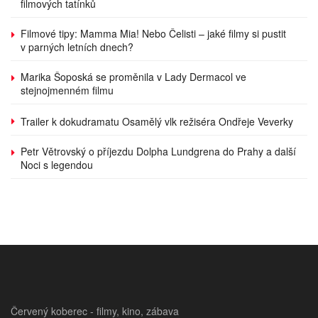
filmových tatínků
Filmové tipy: Mamma Mia! Nebo Čelisti – jaké filmy si pustit
v parných letních dnech?
Marika Šoposká se proměnila v Lady Dermacol ve
stejnojmenném filmu
Trailer k dokudramatu Osamělý vlk režiséra Ondřeje Veverky
Petr Větrovský o příjezdu Dolpha Lundgrena do Prahy a další
Noci s legendou
Červený koberec - filmy, kino, zábava