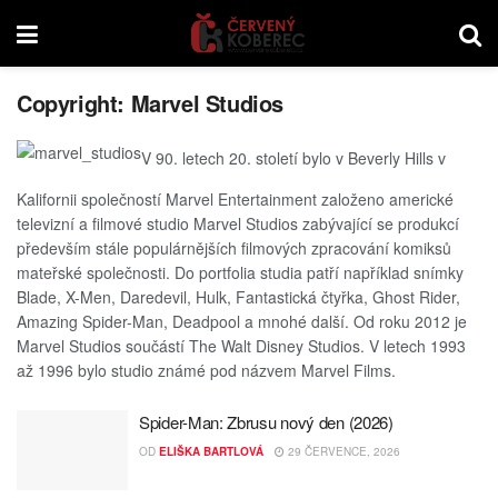
Copyright:
Marvel Studios
V 90. letech 20. století bylo v Beverly Hills v
Kalifornii společností Marvel Entertainment založeno americké
televizní a filmové studio Marvel Studios zabývající se produkcí
především stále populárnějších filmových zpracování komiksů
mateřské společnosti. Do portfolia studia patří například snímky
Blade, X-Men, Daredevil, Hulk, Fantastická čtyřka, Ghost Rider,
Amazing Spider-Man, Deadpool a mnohé další. Od roku 2012 je
Marvel Studios součástí The Walt Disney Studios. V letech 1993
až 1996 bylo studio známé pod názvem Marvel Films.
Spider-Man: Zbrusu nový den (2026)
OD
ELIŠKA BARTLOVÁ
29 ČERVENCE, 2026