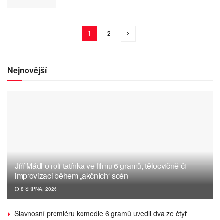
1
2
Nejnovější
Jiří Mádl o roli tatínka ve filmu 6 gramů, tělocvičně či
improvizaci během „akčních“ scén
8 SRPNA, 2026
Slavnosní premiéru komedie 6 gramů uvedli dva ze čtyř