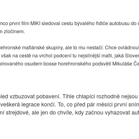
mco první film MIKI sledoval cestu bývalého řidiče autobusu d
ým zločinem.
orehronské mafiánské skupiny, ale to mu nestačí. Chce ovládno
i však na cestě na vrchol podcení tu nejsilnější mafii, jaká Slo
inspirovaného osudem bosse horehronského podsvětí Mikuláše Č
led vzbuzovat pobavení. Tihle chlapíci rozhodně nejsou 
y veškerá legrace končí. To, co před pár měsíci první sní
strejdové, ale jen do chvíle, kdy začnou vyhazovat aut