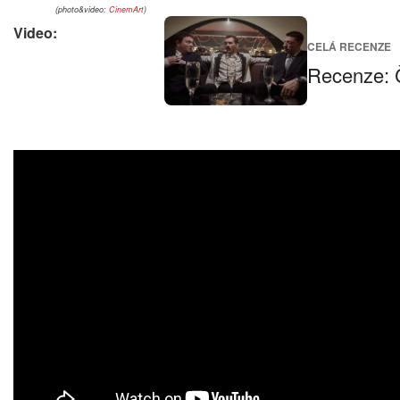
(photo&video:
CinemArt
)
Video:
CELÁ RECENZE
Recenze: Č