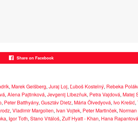
Share on Facebook
drík
,
Marek Geišberg
,
Juraj Loj
,
Ľuboš Kostelný
,
Rebeka Polák
vá
,
Alena Pajtinková
,
Jevgenij Libezňuk
,
Petra Vajdová
,
Matej 
o
,
Peter Batthyány
,
Gusztáv Dietz
,
Mária Ölvedyová
,
Ivo Krešić
,
arodz
,
Vladimir Margolien
,
Ivan Vojtek
,
Peter Martinček
,
Norman 
uka
,
Igor Toth
,
Stano Vitáloš
,
Zulf Hyatt - Khan
,
Hana Rapantov