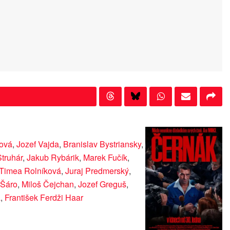
ová
,
Jozef Vajda
,
Branislav Bystriansky
,
Struhár
,
Jakub Rybárik
,
Marek Fučík
,
Timea Rolníková
,
Juraj Predmerský
,
Šáro
,
Miloš Čejchan
,
Jozef Greguš
,
á
,
František Ferdži Haar