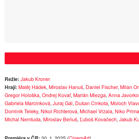
Režie:
Jakub Kroner
Hrají:
Matěj Hádek
,
Miroslav Hanuš
,
Daniel Fischer
,
Milan On
Gregor Hološka
,
Ondrej Kovaľ
,
Marián Miezga
,
Anna Javorko
Gabriela Marcinková
,
Juraj Gál
,
Dušan Cinkota
,
Moloch Vlav
Dominik Teleky
,
Nikol Richterová
,
Michael Vrzala
,
Niko Prim
Michal Nemtuda
,
Miroslav Beňuš
,
Ľuboš Kovačech
,
Jakub K
Premiéra v ČR:
30. 1. 2025
(
CinemArt
)