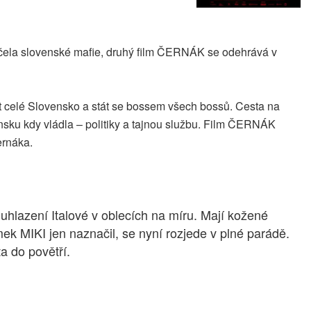
o čela slovenské mafie, druhý film ČERNÁK se odehrává v
ut celé Slovensko a stát se bossem všech bossů. Cesta na
vensku kdy vládla – politiky a tajnou službu. Film ČERNÁK
ernáka.
uhlazení Italové v oblecích na míru. Mají kožené
mek MIKI jen naznačil, se nyní rozjede v plné parádě.
a do povětří.