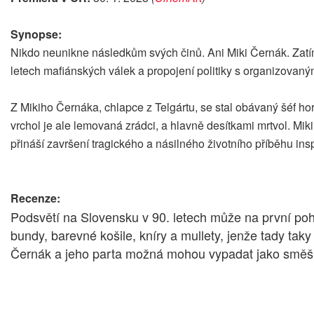
Synopse:
Nikdo neunikne následkům svých činů. Ani Miki Černák. Zatí
letech mafiánských válek a propojení politiky s organizovan
Z Mikiho Černáka, chlapce z Telgártu, se stal obávaný šéf h
vrchol je ale lemovaná zrádci, a hlavně desítkami mrtvol. Mik
přináší završení tragického a násilného životního příběhu 
Recenze:
Podsvětí na Slovensku v 90. letech může na první poh
bundy, barevné košile, kníry a mullety, jenže tady tak
Černák a jeho parta možná mohou vypadat jako směšní 