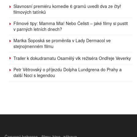
Slavnosní premiéru komedie 6 gramů uvedli dva ze čtyř
filmových tatínků
Filmové tipy: Mamma Mia! Nebo Čelisti – jaké filmy si pustit
v parných letních dnech?
Marika Šoposká se proměnila v Lady Dermacol ve
stejnojmenném filmu
Trailer k dokudramatu Osamělý vlk režiséra Ondřeje Veverky
Petr Větrovský o příjezdu Dolpha Lundgrena do Prahy a
další Noci s legendou
Červený koberec - filmy, kino, zábava