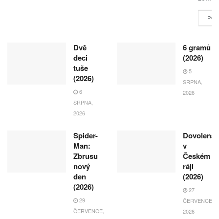
POK
Dvě
6 gramů
deci
(2026)
tuše
5
(2026)
SRPNA,
6
2026
SRPNA,
2026
Spider-
Dovolená
Man:
v
Zbrusu
Českém
nový
ráji
den
(2026)
(2026)
27
29
ČERVENCE,
ČERVENCE,
2026