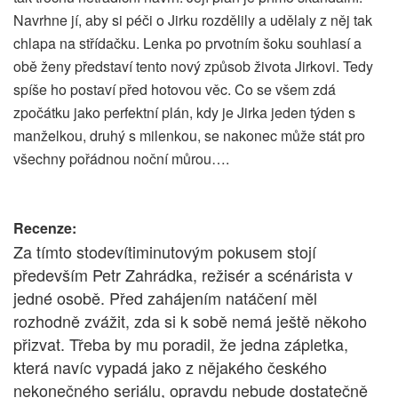
Navrhne jí, aby si péči o Jirku rozdělily a udělaly z něj tak
chlapa na střídačku. Lenka po prvotním šoku souhlasí a
obě ženy představí tento nový způsob života Jirkovi. Tedy
spíše ho postaví před hotovou věc. Co se všem zdá
zpočátku jako perfektní plán, kdy je Jirka jeden týden s
manželkou, druhý s milenkou, se nakonec může stát pro
všechny pořádnou noční můrou….
Recenze:
Za tímto stodevítiminutovým pokusem stojí
především Petr Zahrádka, režisér a scénárista v
jedné osobě. Před zahájením natáčení měl
rozhodně zvážit, zda si k sobě nemá ještě někoho
přizvat. Třeba by mu poradil, že jedna zápletka,
která navíc vypadá jako z nějakého českého
nekonečného seriálu, opravdu nebude dostatečně