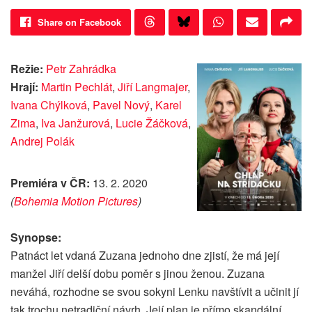
Share on Facebook
Režie:
Petr Zahrádka
Hrají:
Martin Pechlát
,
Jiří Langmajer
,
Ivana Chýlková
,
Pavel Nový
,
Karel
Zima
,
Iva Janžurová
,
Lucie Žáčková
,
Andrej Polák
Premiéra v ČR:
13. 2. 2020
(
Bohemia Motion Pictures
)
Synopse:
Patnáct let vdaná Zuzana jednoho dne zjistí, že má její
manžel Jiří delší dobu poměr s jinou ženou. Zuzana
neváhá, rozhodne se svou sokyni Lenku navštívit a učinit jí
tak trochu netradiční návrh. Její plan je přímo skandální.