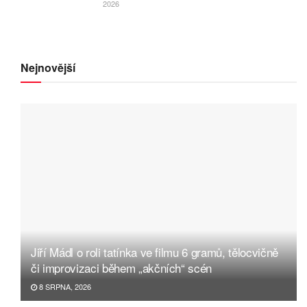
2026
Nejnovější
Jiří Mádl o roli tatínka ve filmu 6 gramů, tělocvičně
či improvizaci během „akčních“ scén
8 SRPNA, 2026