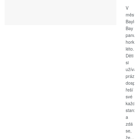
V
měste
Bayle
Bay
panuje
horké
léto.
Děti
si
užívají
prázdn
dospěl
řeší
své
každo
starost
a
zdá
se,
že...