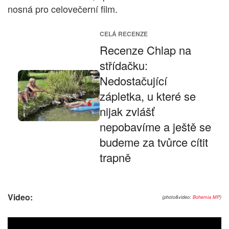
nosná pro celovečerní film.
CELÁ RECENZE
Recenze Chlap na
střídačku:
Nedostačující
zápletka, u které se
nijak zvlášť
nepobavíme a ještě se
budeme za tvůrce cítit
trapně
Video:
(photo&video:
Bohemia MP
)