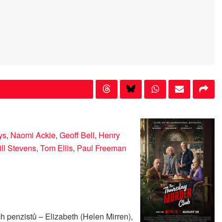
ys
,
Naomi Ackie
,
Geoff Bell
,
Henry
ll Stevens
,
Tom Ellis
,
Paul Freeman
 penzistů – Elizabeth (Helen Mirren),