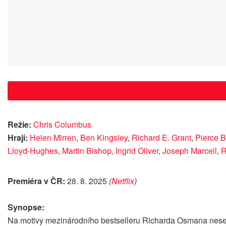
Režie:
Chris Columbus
Hrají:
Helen Mirren
,
Ben Kingsley
,
Richard E. Grant
,
Pierce 
Lloyd-Hughes
,
Martin Bishop
,
Ingrid Oliver
,
Joseph Marcell
,
R
Premiéra v ČR:
28. 8. 2025
(
Netflix
)
Synopse:
Na motivy mezinárodního bestselleru Richarda Osmana nese fi