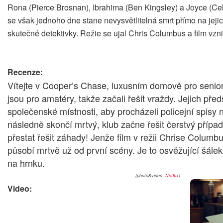
Rona (Pierce Brosnan), Ibrahima (Ben Kingsley) a Joyce (Celi
se však jednoho dne stane nevysvětlitelná smrt přímo na jejic
skutečné detektivky. Režie se ujal Chris Columbus a film vzn
Recenze:
Vítejte v Cooper’s Chase, luxusním domově pro seniory
jsou pro amatéry, takže začali řešit vraždy. Jejich pře
společenské místnosti, aby procházeli policejní spisy
následně skončí mrtvý, klub začne řešit čerstvý případ.
přestat řešit záhady! Jenže film v režii Chrise Columb
působí mrtvě už od první scény. Je to osvěžující šálek br
na hrnku.
(photo&video:
Netflix
)
Video: