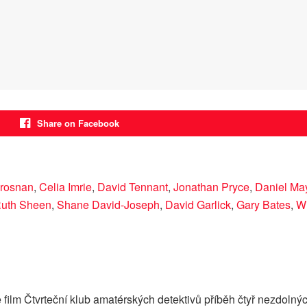
Share on Facebook
Brosnan
,
Celia Imrie
,
David Tennant
,
Jonathan Pryce
,
Daniel Ma
uth Sheen
,
Shane David-Joseph
,
David Garlick
,
Gary Bates
,
Wi
lm Čtvrteční klub amatérských detektivů příběh čtyř nezdolných