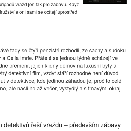
případů vražd jen tak pro zábavu. Když
užství a oni sami se ocitají uprostřed
ávě tady se čtyři penzisté rozhodli, že šachy a sudoku
y a Celia Imrie. Přátelé se jednou týdně scházejí ve
dne přeměnit jejich klidný domov na luxusní byty a
ytrý detektivní film, vždyť stáří rozhodně není důvod
t v detektivce, kde jedinou záhadou je, proč to celé
áno, ale našli ho až večer, vystydlý a s tmavými okraji
 detektivů řeší vraždu – především zábavy