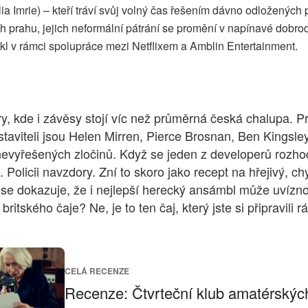
a Imrie) – kteří tráví svůj volný čas řešením dávno odložených 
h prahu, jejich neformální pátrání se promění v napínavé dobrodr
ikl v rámci spolupráce mezi Netflixem a Amblin Entertainment.
, kde i závěsy stojí víc než průměrná česká chalupa. Pr
dstaviteli jsou Helen Mirren, Pierce Brosnan, Ben Kingsle
 nevyřešených zločinů. Když se jeden z developerů rozho
 Policii navzdory. Zní to skoro jako recept na hřejivý, ch
use dokazuje, že i nejlepší herecký ansámbl může uvíznou
itského čaje? Ne, je to ten čaj, který jste si připravili r
CELÁ RECENZE
Recenze: Čtvrteční klub amatérských