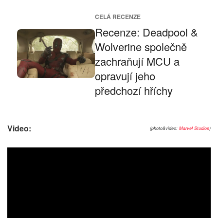
CELÁ RECENZE
Recenze: Deadpool &
Wolverine společně
zachraňují MCU a
opravují jeho
předchozí hříchy
Video:
(photo&video:
Marvel Studios
)