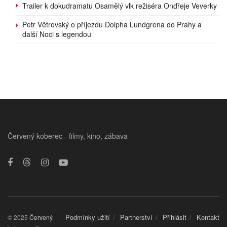
Trailer k dokudramatu Osamělý vlk režiséra Ondřeje Veverky
Petr Větrovský o příjezdu Dolpha Lundgrena do Prahy a
další Noci s legendou
Červený koberec - filmy, kino, zábava
Podmínky užití
Partnerství
Přihlásit
Kontakt
© 2025
Červený