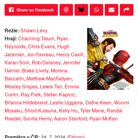
Share on Facebook
Režie:
Shawn Levy
Hrají:
Channing Tatum
,
Ryan
Reynolds
,
Chris Evans
,
Hugh
Jackman
,
Jon Favreau
,
Henry Cavill
,
Karan Soni
,
Rob Delaney
,
Jennifer
Garner
,
Blake Lively
,
Morena
Baccarin
,
Matthew MacFadyen
,
Wesley Snipes
,
Lewis Tan
,
Emma
Corrin
,
Ray Park
,
Stefan Kapicic
,
Brianna Hildebrand
,
Leslie Uggams
,
Dafne Keen
,
Wunmi
Mosaku
,
Shioli Kutsuna
,
Kelly Hu
,
Tyler Mane
,
Randal
Reeder
,
Sonita Henry
,
Aaron Stanford
,
Ryan McKen
Premiéra v ČR:
24. 7. 2024
(
Falcon
)