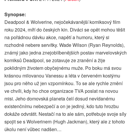
Synopse:
Deadpool & Wolverine, nejočekávanější komiksový film
roku 2024, míří do českých kin. Diváci se opět mohou těšit
na pořádnou dávku akce, napětí a humoru, který si
rozhodně nebere servítky. Wade Wilson (Ryan Reynolds),
známý jako jedna znejoblíbenějších postav marvelovských
komiksů Deadpool, se zotavuje ze zranění a žije
poklidným životem obyčejnému muže. Po boku má svou
krásnou milovanou Vanessu a léta v červeném kostýmu
jsou pro něho už jen vzpomínkou. To se ale rychle změní
ve chvíli, kdy ho chce organizace TVA poslat na novou
misi. Jeho domovská planeta čelí dosud nevídanému
existenčnímu nebezpečí a on je jediný, kdo tuto hrozbu
dokáže odvrátit. Nestačí na to ale sám, potřebuje svoje síly
spojit se s Wolverinem (Hugh Jackman), který ale z tohoto
úkolu není vůbec nadšen…