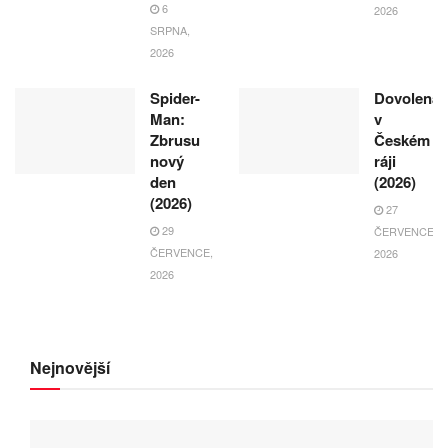
6
2026
SRPNA,
2026
Spider-
Dovolená
Man:
v
Zbrusu
Českém
nový
ráji
den
(2026)
(2026)
27
29
ČERVENCE,
ČERVENCE,
2026
2026
Nejnovější