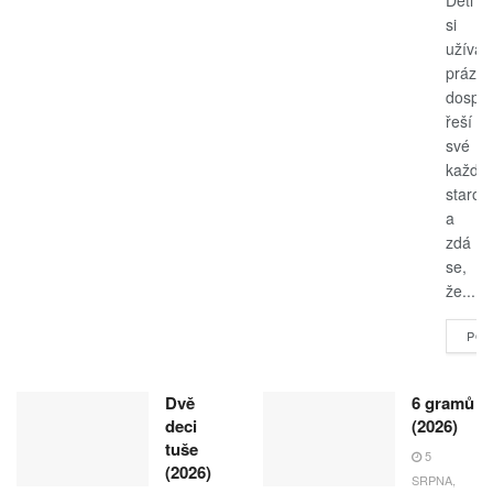
Děti
si
užívají
prázdn
dospěl
řeší
své
každo
starost
a
zdá
se,
že...
POK
Dvě
6 gramů
deci
(2026)
tuše
5
(2026)
SRPNA,