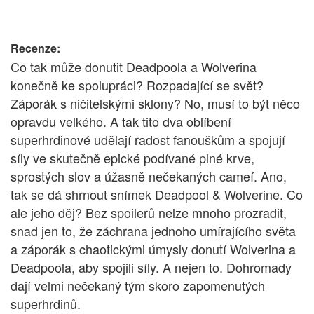
Recenze:
Co tak může donutit Deadpoola a Wolverina
konečně ke spolupráci? Rozpadající se svět?
Záporák s ničitelskými sklony? No, musí to být něco
opravdu velkého. A tak tito dva oblíbení
superhrdinové udělají radost fanouškům a spojují
síly ve skutečně epické podívané plné krve,
sprostých slov a úžasně nečekaných cameí. Ano,
tak se dá shrnout snímek Deadpool & Wolverine. Co
ale jeho děj? Bez spoilerů nelze mnoho prozradit,
snad jen to, že záchrana jednoho umírajícího světa
a záporák s chaotickými úmysly donutí Wolverina a
Deadpoola, aby spojili síly. A nejen to. Dohromady
dají velmi nečekaný tým skoro zapomenutých
superhrdinů.