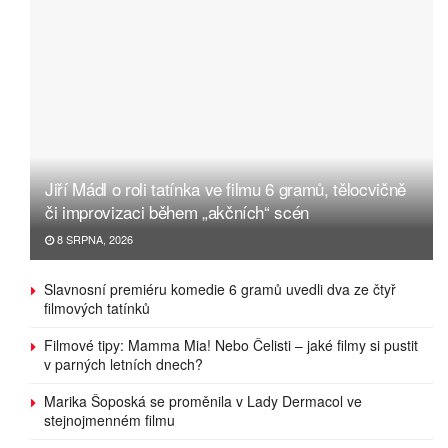
Jiří Mádl o roli tatínka ve filmu 6 gramů, tělocvičně
či improvizaci během „akčních“ scén
8 SRPNA, 2026
Slavnosní premiéru komedie 6 gramů uvedli dva ze čtyř
filmových tatínků
Filmové tipy: Mamma Mia! Nebo Čelisti – jaké filmy si pustit
v parných letních dnech?
Marika Šoposká se proměnila v Lady Dermacol ve
stejnojmenném filmu