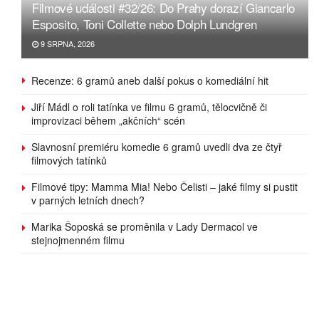
Filmové události #32/26: Do Prahy dorazí Giancarlo
Esposito, Toni Collette nebo Dolph Lundgren
9 SRPNA, 2026
Recenze: 6 gramů aneb další pokus o komediální hit
Jiří Mádl o roli tatínka ve filmu 6 gramů, tělocvičně či
improvizaci během „akčních“ scén
Slavnosní premiéru komedie 6 gramů uvedli dva ze čtyř
filmových tatínků
Filmové tipy: Mamma Mia! Nebo Čelisti – jaké filmy si pustit
v parných letních dnech?
Marika Šoposká se proměnila v Lady Dermacol ve
stejnojmenném filmu