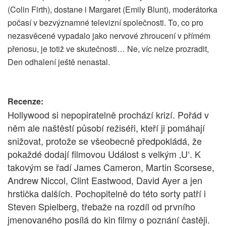
(Colin Firth), dostane i Margaret (Emily Blunt), moderátorka
počasí v bezvýznamné televizní společnosti. To, co pro
nezasvěcené vypadalo jako nervové zhroucení v přímém
přenosu, je totiž ve skutečnosti… Ne, víc nelze prozradit,
Den odhalení ještě nenastal.
Recenze:
Hollywood si nepopiratelně prochází krizí. Pořád v
něm ale naštěstí působí režiséři, kteří ji pomáhají
snižovat, protože se všeobecně předpokládá, že
pokaždé dodají filmovou Událost s velkým ‚U‘. K
takovým se řadí James Cameron, Martin Scorsese,
Andrew Niccol, Clint Eastwood, David Ayer a jen
hrstička dalších. Pochopitelně do této sorty patří i
Steven Spielberg, třebaže na rozdíl od prvního
jmenovaného posílá do kin filmy o poznání častěji.