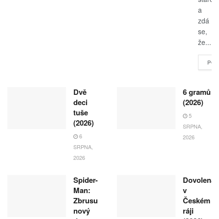
a
zdá
se,
že...
POK
Dvě
6 gramů
deci
(2026)
tuše
5
(2026)
SRPNA,
6
2026
SRPNA,
2026
Spider-
Dovolená
Man:
v
Zbrusu
Českém
nový
ráji