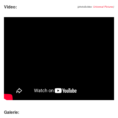
Video:
(photo&video:
Universal Pictures
)
Galerie: