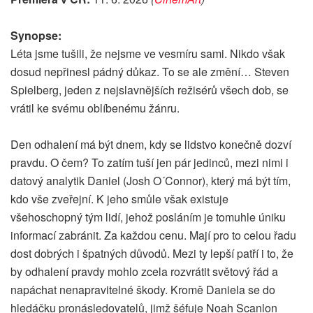
Synopse:
Léta jsme tušili, že nejsme ve vesmíru sami. Nikdo však
dosud nepřinesl pádný důkaz. To se ale změní… Steven
Spielberg, jeden z nejslavnějších režisérů všech dob, se
vrátil ke svému oblíbenému žánru.
Den odhalení má být dnem, kdy se lidstvo konečně dozví
pravdu. O čem? To zatím tuší jen pár jedinců, mezi nimi i
datový analytik Daniel (Josh O´Connor), který má být tím,
kdo vše zveřejní. K jeho smůle však existuje
všehoschopný tým lidí, jehož posláním je tomuhle úniku
informací zabránit. Za každou cenu. Mají pro to celou řadu
dost dobrých i špatných důvodů. Mezi ty lepší patří i to, že
by odhalení pravdy mohlo zcela rozvrátit světový řád a
napáchat nenapravitelné škody. Kromě Daniela se do
hledáčku pronásledovatelů, jimž šéfuje Noah Scanlon