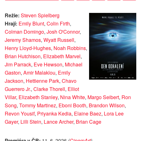
Režie:
Steven Spielberg
Hrají:
Emily Blunt
,
Colin Firth
,
Colman Domingo
,
Josh O'Connor
,
Jeremy Shamos
,
Wyatt Russell
,
Henry Lloyd-Hughes
,
Noah Robbins
,
Brian Hutchison
,
Elizabeth Marvel
,
Jim Parrack
,
Eve Hewson
,
Michael
Gaston
,
Amir Malaklou
,
Emily
Jackson
,
Hettienne Park
,
Chavo
Guerrero Jr.
,
Clarke Thorell
,
Elliot
Villar
,
Elizabeth Stanley
,
Nina White
,
Margo Seibert
,
Ron
Song
,
Tommy Martinez
,
Eboni Booth
,
Brandon Wilson
,
Revon Yousif
,
Priyanka Kedia
,
Elaine Baez
,
Lora Lee
Gayer
,
Lilli Stein
,
Lance Archer
,
Brian Cage
Premiéra v ČR:
11. 6. 2026
(
CinemArt
)