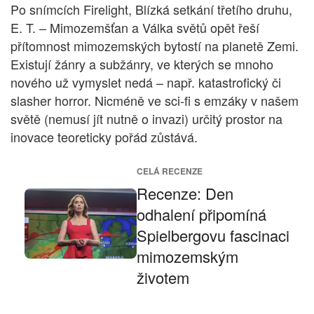
Po snímcích Firelight, Blízká setkání třetího druhu,
E. T. – Mimozemšťan a Válka světů opět řeší
přítomnost mimozemských bytostí na planetě Zemi.
Existují žánry a subžánry, ve kterých se mnoho
nového už vymyslet nedá – např. katastrofický či
slasher horror. Nicméně ve sci-fi s emzáky v našem
světě (nemusí jít nutně o invazi) určitý prostor na
inovace teoreticky pořád zůstává.
CELÁ RECENZE
Recenze: Den
odhalení připomíná
Spielbergovu fascinaci
mimozemským
životem