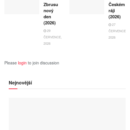
Zbrusu
Českém
nový
ráji
den
(2026)
(2026)
27
29
ČERVENCE,
ČERVENCE,
2026
2026
Please
login
to join discussion
Nejnovější