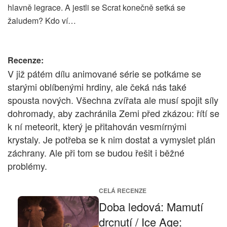
hlavně legrace. A jestli se Scrat konečně setká se
žaludem? Kdo ví…
Recenze:
V již pátém dílu animované série se potkáme se
starými oblíbenými hrdiny, ale čeká nás také
spousta nových. Všechna zvířata ale musí spojit síly
dohromady, aby zachránila Zemi před zkázou: řítí se
k ní meteorit, který je přitahován vesmírnými
krystaly. Je potřeba se k nim dostat a vymyslet plán
záchrany. Ale při tom se budou řešit i běžné
problémy.
CELÁ RECENZE
Doba ledová: Mamutí
drcnutí / Ice Age: