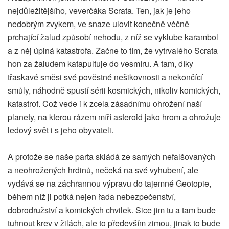
nejdůležitějšího, veverčáka Scrata. Ten, jak je jeho
nedobrým zvykem, ve snaze ulovit konečně věčně
prchající žalud způsobí nehodu, z níž se vyklube karambol
a z něj úplná katastrofa. Začne to tím, že vytrvalého Scrata
hon za žaludem katapultuje do vesmíru. A tam, díky
třaskavé směsi své pověstné nešikovnosti a nekončící
smůly, náhodně spustí sérii kosmických, nikoliv komických,
katastrof. Což vede i k zcela zásadnímu ohrožení naší
planety, na kterou rázem míří asteroid jako hrom a ohrožuje
ledový svět i s jeho obyvateli.
A protože se naše parta skládá ze samých nefalšovaných
a neohrožených hrdinů, nečeká na své vyhubení, ale
vydává se na záchrannou výpravu do tajemné Geotopie,
během níž ji potká nejen řada nebezpečenství,
dobrodružství a komických chvilek. Sice jim tu a tam bude
tuhnout krev v žilách, ale to především zimou, jinak to bude