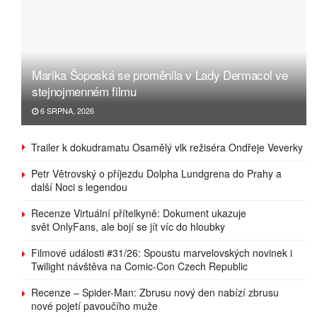
Marika Šoposká se proměnila v Lady Dermacol ve
stejnojmenném filmu
6 SRPNA, 2026
Trailer k dokudramatu Osamělý vlk režiséra Ondřeje Veverky
Petr Větrovský o příjezdu Dolpha Lundgrena do Prahy a
další Noci s legendou
Recenze Virtuální přítelkyně: Dokument ukazuje
svět OnlyFans, ale bojí se jít víc do hloubky
Filmové události #31/26: Spoustu marvelovských novinek i
Twilight návštěva na Comic-Con Czech Republic
Recenze – Spider-Man: Zbrusu nový den nabízí zbrusu
nové pojetí pavoučího muže