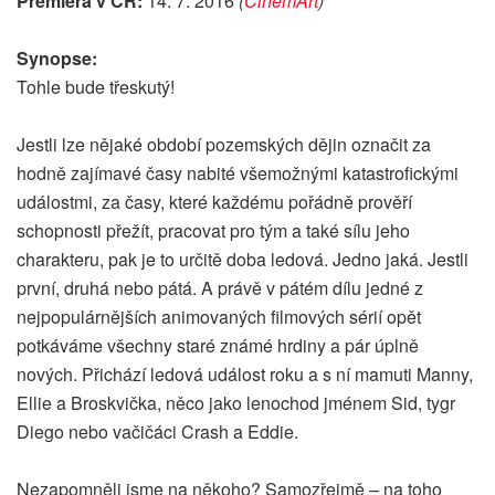
Premiéra v ČR:
14. 7. 2016
(
CinemArt
)
Synopse:
Tohle bude třeskutý!
Jestli lze nějaké období pozemských dějin označit za
hodně zajímavé časy nabité všemožnými katastrofickými
událostmi, za časy, které každému pořádně prověří
schopnosti přežít, pracovat pro tým a také sílu jeho
charakteru, pak je to určitě doba ledová. Jedno jaká. Jestli
první, druhá nebo pátá. A právě v pátém dílu jedné z
nejpopulárnějších animovaných filmových sérií opět
potkáváme všechny staré známé hrdiny a pár úplně
nových. Přichází ledová událost roku a s ní mamuti Manny,
Ellie a Broskvička, něco jako lenochod jménem Sid, tygr
Diego nebo vačičáci Crash a Eddie.
Nezapomněli jsme na někoho? Samozřejmě – na toho