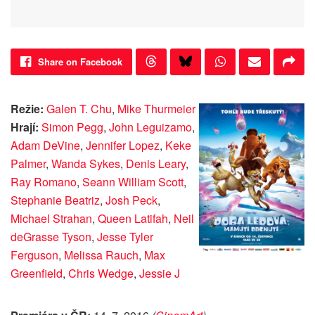
Share on Facebook
Režie:
Galen T. Chu
,
Mike Thurmeier
Hrají:
Simon Pegg
,
John Leguizamo
,
Adam DeVine
,
Jennifer Lopez
,
Keke
Palmer
,
Wanda Sykes
,
Denis Leary
,
Ray Romano
,
Seann William Scott
,
Stephanie Beatriz
,
Josh Peck
,
Michael Strahan
,
Queen Latifah
,
Neil
deGrasse Tyson
,
Jesse Tyler
Ferguson
,
Melissa Rauch
,
Max
Greenfield
,
Chris Wedge
,
Jessie J