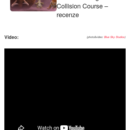
Collision Course –
recenze
Video:
(photo&video:
Blue Sky Studios
)