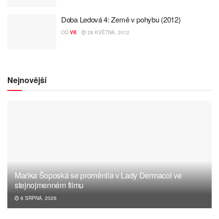
Doba Ledová 4: Země v pohybu (2012)
OD
VK
28 KVĚTNA, 2012
Nejnovější
Marika Šoposká se proměnila v Lady Dermacol ve
stejnojmenném filmu
6 SRPNA, 2026