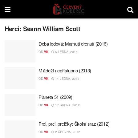
Herci:
Seann William Scott
Doba ledová: Mamutí drcnutí (2016)
OD
VK
5 LEDNA, 2016
Mládeží nepřístupno (2013)
OD
VK
14 LEDNA, 2013
Planeta 51 (2009)
OD
VK
17 SRPNA, 2012
Prci, prci, prcičky: Školní sraz (2012)
OD
VK
2 ČERVNA, 2012