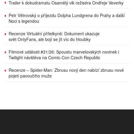
Trailer k dokudramatu Osamělý vlk režiséra Ondřeje Veverky
Petr Větrovský o příjezdu Dolpha Lundgrena do Prahy a další
Noci s legendou
Recenze Virtuální přítelkyně: Dokument ukazuje
svět OnlyFans, ale bojí se jít víc do hloubky
Filmové události #31/26: Spoustu marvelovských novinek i
Twilight návštěva na Comic-Con Czech Republic
Recenze – Spider-Man: Zbrusu nový den nabízí zbrusu nové
pojetí pavoučího muže