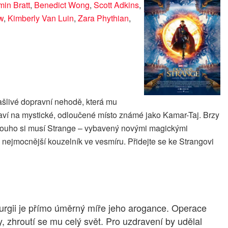
in Bratt
,
Benedict Wong
,
Scott Adkins
,
w
,
Kimberly Van Luin
,
Zara Phythian
,
ašlivé dopravní nehodě, která mu
raví na mystické, odloučené místo známé jako Kamar-Taj. Brzy
anedlouho si musí Strange – vybavený novými magickými
 nejmocnější kouzelník ve vesmíru. Přidejte se ke Strangovi
urgii je přímo úměrný míře jeho arogance. Operace
 zhroutí se mu celý svět. Pro uzdravení by udělal