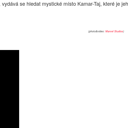
dává se hledat mystické místo Kamar-Taj, které je jeho p
(photo&video:
Marvel Studios
)