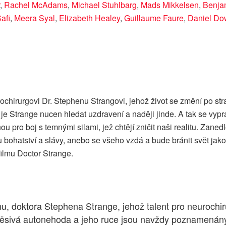
,
Rachel McAdams
,
Michael Stuhlbarg
,
Mads Mikkelsen
,
Benjam
afi
,
Meera Syal
,
Elizabeth Healey
,
Guillaume Faure
,
Daniel Do
chirurgovi Dr. Stephenu Strangovi, jehož život se změní po str
je Strange nucen hledat uzdravení a naději jinde. A tak se vyp
nou pro boj s temnými silami, jež chtějí zničit naši realitu. Z
 bohatství a slávy, anebo se všeho vzdá a bude bránit svět jako
filmu Doctor Strange.
, doktora Stephena Strange, jehož talent pro neurochir
děsivá autonehoda a jeho ruce jsou navždy poznamenány,