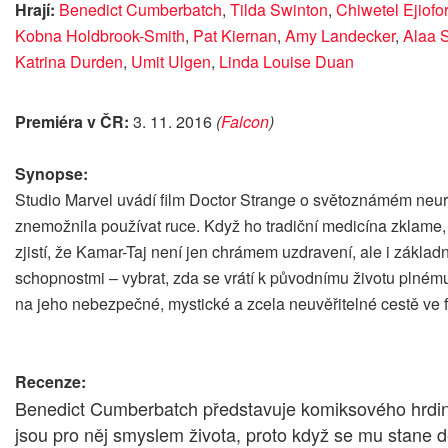
Hrají:
Benedict Cumberbatch
,
Tilda Swinton
,
Chiwetel Ejiofor
Kobna Holdbrook-Smith
,
Pat Kiernan
,
Amy Landecker
,
Alaa S
Katrina Durden
,
Umit Ulgen
,
Linda Louise Duan
Premiéra v ČR:
3. 11. 2016
(
Falcon
)
Synopse:
Studio Marvel uvádí film Doctor Strange o světoznámém neuro
znemožnila používat ruce. Když ho tradiční medicína zklame, 
zjistí, že Kamar-Taj není jen chrámem uzdravení, ale i základ
schopnostmi – vybrat, zda se vrátí k původnímu životu plnému
na jeho nebezpečné, mystické a zcela neuvěřitelné cestě ve 
Recenze:
Benedict Cumberbatch představuje komiksového hrdinu
jsou pro něj smyslem života, proto když se mu stane 