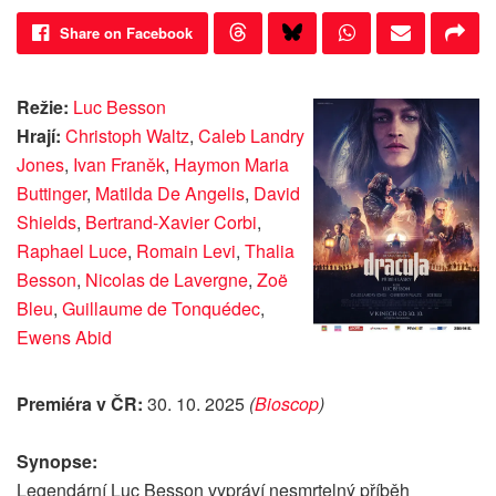
Share on Facebook
Režie:
Luc Besson
Hrají:
Christoph Waltz
,
Caleb Landry
Jones
,
Ivan Franěk
,
Haymon Maria
Buttinger
,
Matilda De Angelis
,
David
Shields
,
Bertrand-Xavier Corbi
,
Raphael Luce
,
Romain Levi
,
Thalia
Besson
,
Nicolas de Lavergne
,
Zoë
Bleu
,
Guillaume de Tonquédec
,
Ewens Abid
Premiéra v ČR:
30. 10. 2025
(
Bioscop
)
Synopse:
Legendární Luc Besson vypráví nesmrtelný příběh