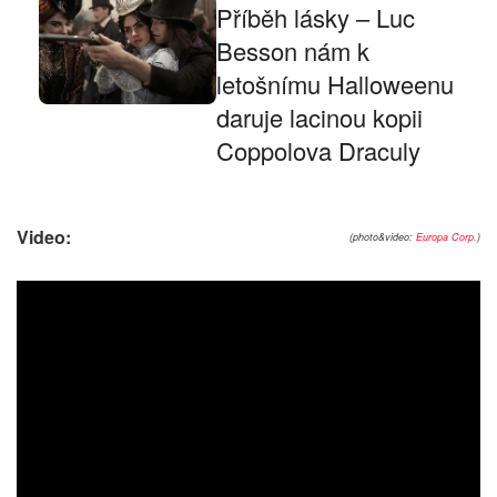
Příběh lásky – Luc
Besson nám k
letošnímu Halloweenu
daruje lacinou kopii
Coppolova Draculy
Video:
(photo&video:
Europa Corp.
)