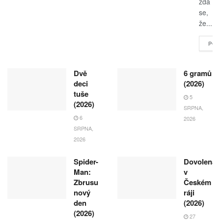
zdá
se,
že...
POK
Dvě
6 gramů
deci
(2026)
tuše
5
(2026)
SRPNA,
6
2026
SRPNA,
2026
Spider-
Dovolená
Man:
v
Zbrusu
Českém
nový
ráji
den
(2026)
(2026)
27