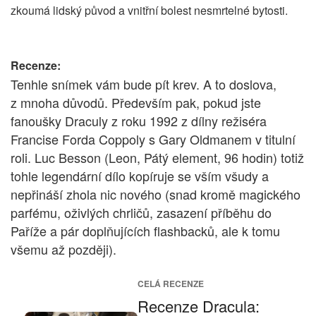
zkoumá lidský původ a vnitřní bolest nesmrtelné bytosti.
Recenze:
Tenhle snímek vám bude pít krev. A to doslova,
z mnoha důvodů. Především pak, pokud jste
fanoušky Draculy z roku 1992 z dílny režiséra
Francise Forda Coppoly s Gary Oldmanem v titulní
roli. Luc Besson (Leon, Pátý element, 96 hodin) totiž
tohle legendární dílo kopíruje se vším všudy a
nepřináší zhola nic nového (snad kromě magického
parfému, oživlých chrličů, zasazení příběhu do
Paříže a pár doplňujících flashbacků, ale k tomu
všemu až později).
CELÁ RECENZE
Recenze Dracula: