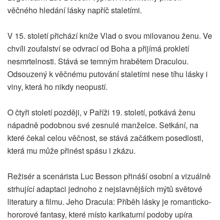
věčného hledání lásky napříč staletími.
V 15. století přichází kníže Vlad o svou milovanou ženu. Ve
chvíli zoufalství se odvrací od Boha a přijímá prokletí
nesmrtelnosti. Stává se temným hrabětem Draculou.
Odsouzený k věčnému putování staletími nese tíhu lásky i
viny, která ho nikdy neopustí.
O čtyři století později, v Paříži 19. století, potkává ženu
nápadně podobnou své zesnulé manželce. Setkání, na
které čekal celou věčnost, se stává začátkem posedlosti,
která mu může přinést spásu i zkázu.
Režisér a scenárista Luc Besson přináší osobní a vizuálně
strhující adaptaci jednoho z nejslavnějších mýtů světové
literatury a filmu. Jeho Dracula: Příběh lásky je romanticko-
hororové fantasy, které místo karikaturní podoby upíra