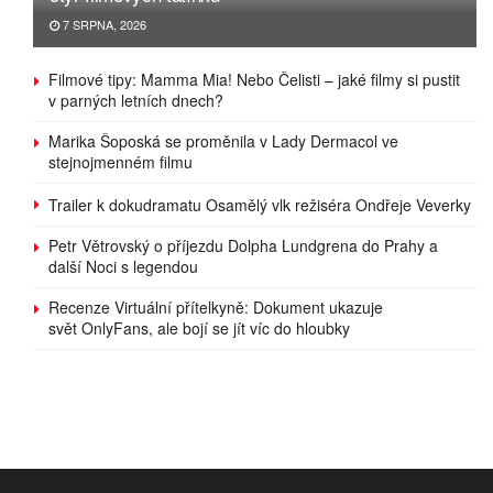
7 SRPNA, 2026
Filmové tipy: Mamma Mia! Nebo Čelisti – jaké filmy si pustit
v parných letních dnech?
Marika Šoposká se proměnila v Lady Dermacol ve
stejnojmenném filmu
Trailer k dokudramatu Osamělý vlk režiséra Ondřeje Veverky
Petr Větrovský o příjezdu Dolpha Lundgrena do Prahy a
další Noci s legendou
Recenze Virtuální přítelkyně: Dokument ukazuje
svět OnlyFans, ale bojí se jít víc do hloubky