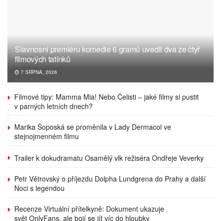
Slavnosní premiéru komedie 6 gramů uvedli dva ze čtyř
filmových tatínků
7 SRPNA, 2026
Filmové tipy: Mamma Mia! Nebo Čelisti – jaké filmy si pustit
v parných letních dnech?
Marika Šoposká se proměnila v Lady Dermacol ve
stejnojmenném filmu
Trailer k dokudramatu Osamělý vlk režiséra Ondřeje Veverky
Petr Větrovský o příjezdu Dolpha Lundgrena do Prahy a další
Noci s legendou
Recenze Virtuální přítelkyně: Dokument ukazuje
svět OnlyFans, ale bojí se jít víc do hloubky