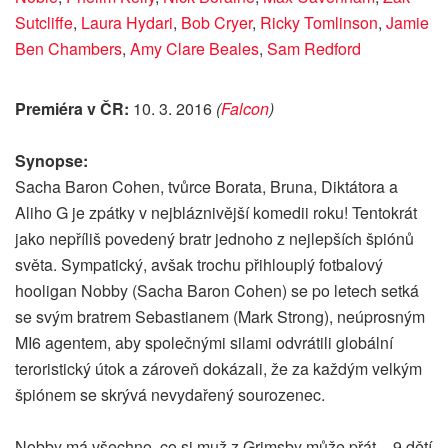
Sutcliffe
,
Laura Hydari
,
Bob Cryer
,
Ricky Tomlinson
,
Jamie
Ben Chambers
,
Amy Clare Beales
,
Sam Redford
Premiéra v ČR:
10. 3. 2016
(
Falcon
)
Synopse:
Sacha Baron Cohen, tvůrce Borata, Bruna, Diktátora a
Aliho G je zpátky v nejbláznivější komedii roku! Tentokrát
jako nepříliš povedený bratr jednoho z nejlepších špiónů
světa. Sympatický, avšak trochu přihlouplý fotbalový
hooligan Nobby (Sacha Baron Cohen) se po letech setká
se svým bratrem Sebastianem (Mark Strong), neúprosným
MI6 agentem, aby společnými silami odvrátili globální
teroristický útok a zároveň dokázali, že za každým velkým
špiónem se skrývá nevydařený sourozenec.
Nobby má všechno, co si muž z Grimsby může přát – 9 dětí