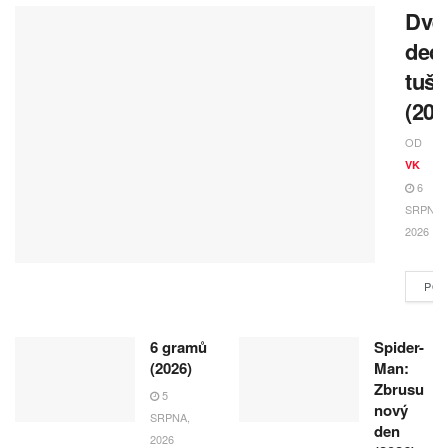
Dvě
deci
tuše
(202
OD
VK
6
SRPNA,
2026
POK
6 gramů
Spider-
(2026)
Man:
Zbrusu
5
nový
SRPNA,
den
2026