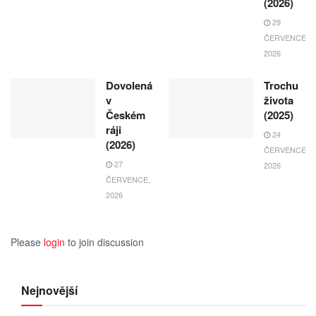
(2026)
29
ČERVENCE,
2026
Dovolená
Trochu
v
života
Českém
(2025)
ráji
24
(2026)
ČERVENCE,
27
2026
ČERVENCE,
2026
Please
login
to join discussion
Nejnovější