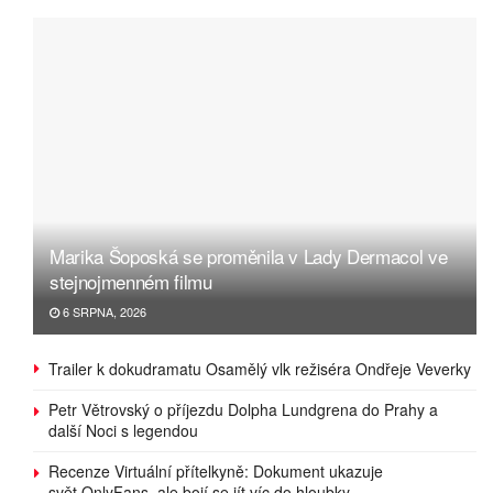
Marika Šoposká se proměnila v Lady Dermacol ve
stejnojmenném filmu
6 SRPNA, 2026
Trailer k dokudramatu Osamělý vlk režiséra Ondřeje Veverky
Petr Větrovský o příjezdu Dolpha Lundgrena do Prahy a
další Noci s legendou
Recenze Virtuální přítelkyně: Dokument ukazuje
svět OnlyFans, ale bojí se jít víc do hloubky