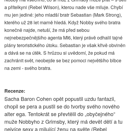
a přítelkyni (Rebel Wilson), kterou nade vše miluje. Chybí
mu jen jediné: jeho mladší bratr Sebastian (Mark Strong),
kterého už 28 let marně hledá. Když Nobby svého bratra
konečně najde, netuší, že má před sebou
nejnebezpečnějšího agenta MI6, který právě odhalil tajné
plány teroristického útoku. Sebastian je však křivě obviněn
a dává se na útěk. S hrůzou si uvědomí, že pokud má
zachránit svět, neobejde se bez pomoci největšího blbce
na zemi - svého bratra.
Recenze:
Sacha Baron Cohen opět popustil uzdu fantazii,
chopil se pera a pustil se do tvorby svého nového
alter ega. Tentokrát se převtělil do „obyčejného“
muže Nobbyho z Grimsby, který má devět dětí a tu
nejvíce sexy a milující ženu na světe (Rebel