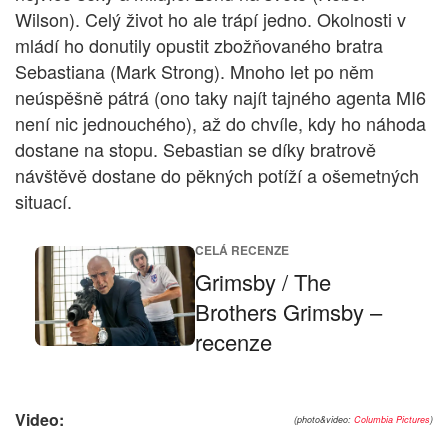
Wilson). Celý život ho ale trápí jedno. Okolnosti v
mládí ho donutily opustit zbožňovaného bratra
Sebastiana (Mark Strong). Mnoho let po něm
neúspěšně pátrá (ono taky najít tajného agenta MI6
není nic jednouchého), až do chvíle, kdy ho náhoda
dostane na stopu. Sebastian se díky bratrově
návštěvě dostane do pěkných potíží a ošemetných
situací.
CELÁ RECENZE
Grimsby / The
Brothers Grimsby –
recenze
Video:
(photo&video:
Columbia Pictures
)