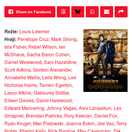
Share on Facebook
Režie:
Louis Leterrier
Hrají:
Penélope Cruz
,
Mark Strong
,
Isla Fisher
,
Rebel Wilson
,
Ian
McShane
,
Sacha Baron Cohen
,
Daniel Westwood
,
Sam Hazeldine
,
Scott Adkins
,
Gordon Alexander
,
Annabelle Wallis
,
Leila Wong
,
Lee
Nicholas Harris
,
Tamsin Egerton
,
Lasco Atkins
,
Gabourey Sidibe
,
Eileen Davies
,
David Harewood
,
Edward Mannering
,
Johnny Vegas
,
Alex Lanipekun
,
Lex
Shrapnel
,
Brendan Patricks
,
Rory Keenan
,
Daniel Fox
,
Ryan Kruger
,
Mac Pietowski
,
Joanna Bobin
,
Joe Vaz
,
Terry
Noble
,
Phelim Kelly
,
Nick Boraine
,
Max Cavenham
,
Zak