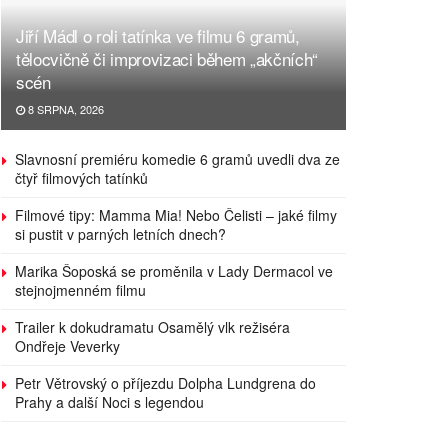
Jiří Mádl o roli tatínka ve filmu 6 gramů,
tělocvičně či improvizaci během „akčních“
scén
8 SRPNA, 2026
Slavnosní premiéru komedie 6 gramů uvedli dva ze
čtyř filmových tatínků
Filmové tipy: Mamma Mia! Nebo Čelisti – jaké filmy
si pustit v parných letních dnech?
Marika Šoposká se proměnila v Lady Dermacol ve
stejnojmenném filmu
Trailer k dokudramatu Osamělý vlk režiséra
Ondřeje Veverky
Petr Větrovský o příjezdu Dolpha Lundgrena do
Prahy a další Noci s legendou