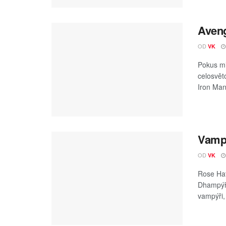
Aveng
OD
VK
Pokus mi
celosvět
Iron Man
Vamp
OD
VK
Rose Hat
Dhampýři
vampýři, 