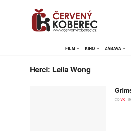
FILM
KINO
ZÁBAVA
Herci:
Leila Wong
Grims
OD
VK