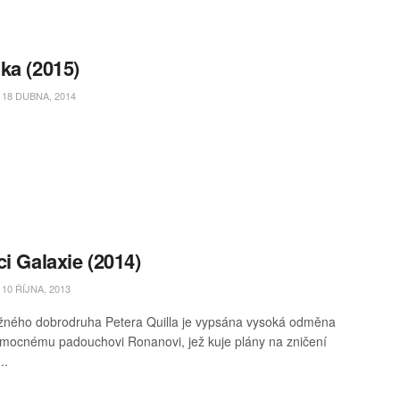
ka (2015)
18 DUBNA, 2014
ci Galaxie (2014)
10 ŘÍJNA, 2013
ného dobrodruha Petera Quilla je vypsána vysoká odměna
 mocnému padouchovi Ronanovi, jež kuje plány na zničení
..