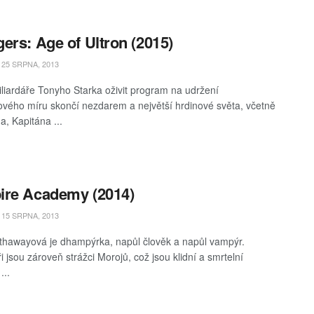
ers: Age of Ultron (2015)
25 SRPNA, 2013
liardáře Tonyho Starka oživit program na udržení
ového míru skončí nezdarem a největší hrdinové světa, včetně
a, Kapitána ...
ire Academy (2014)
15 SRPNA, 2013
hawayová je dhampýrka, napůl člověk a napůl vampýr.
 jsou zároveň strážci Morojů, což jsou klidní a smrtelní
...