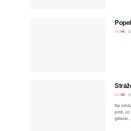
Popel
OD
VK
Stráž
OD
VK
Na odváž
poté, co
galaxie, .