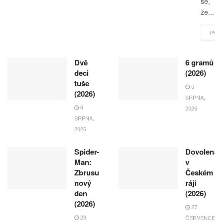
se,
že...
POK
Dvě
6 gramů
deci
(2026)
tuše
5
(2026)
SRPNA,
6
2026
SRPNA,
2026
Spider-
Dovolená
Man:
v
Zbrusu
Českém
nový
ráji
den
(2026)
(2026)
27
29
ČERVENCE,