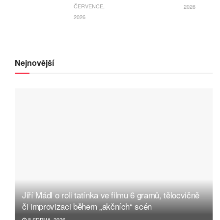
ČERVENCE,
2026
2026
Nejnovější
Jiří Mádl o roli tatínka ve filmu 6 gramů, tělocvičně
či improvizaci během „akčních“ scén
8 SRPNA, 2026