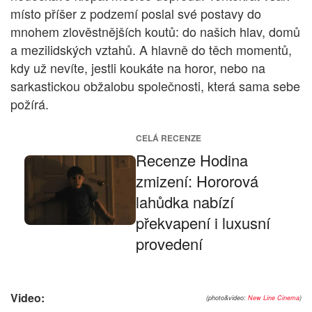
místo příšer z podzemí poslal své postavy do
mnohem zlověstnějších koutů: do našich hlav, domů
a mezilidských vztahů. A hlavně do těch momentů,
kdy už nevíte, jestli koukáte na horor, nebo na
sarkastickou obžalobu společnosti, která sama sebe
požírá.
CELÁ RECENZE
Recenze Hodina
zmizení: Hororová
lahůdka nabízí
překvapení i luxusní
provedení
Video:
(photo&video:
New Line Cinema
)