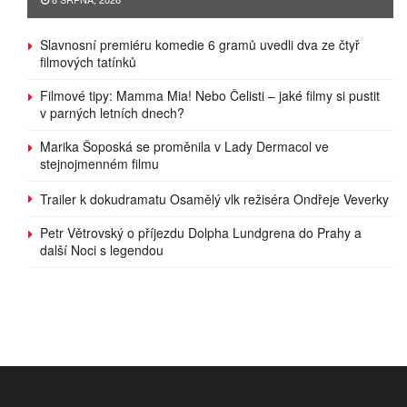
Slavnosní premiéru komedie 6 gramů uvedli dva ze čtyř
filmových tatínků
Filmové tipy: Mamma Mia! Nebo Čelisti – jaké filmy si pustit
v parných letních dnech?
Marika Šoposká se proměnila v Lady Dermacol ve
stejnojmenném filmu
Trailer k dokudramatu Osamělý vlk režiséra Ondřeje Veverky
Petr Větrovský o příjezdu Dolpha Lundgrena do Prahy a
další Noci s legendou