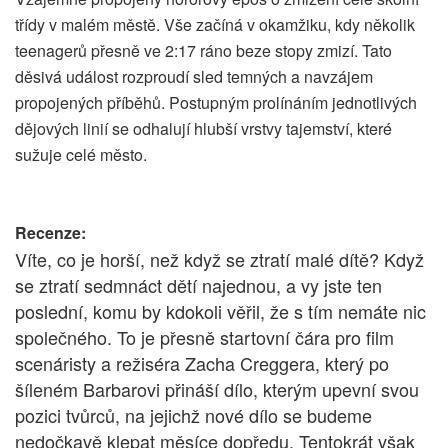
třídy v malém městě. Vše začíná v okamžiku, kdy několik
teenagerů přesně ve 2:17 ráno beze stopy zmizí. Tato
děsivá událost rozproudí sled temných a navzájem
propojených příběhů. Postupným prolínáním jednotlivých
dějových linií se odhalují hlubší vrstvy tajemství, které
sužuje celé město.
Recenze:
Víte, co je horší, než když se ztratí malé dítě? Když
se ztratí sedmnáct dětí najednou, a vy jste ten
poslední, komu by kdokoli věřil, že s tím nemáte nic
společného. To je přesně startovní čára pro film
scenáristy a režiséra Zacha Creggera, který po
šíleném Barbarovi přináší dílo, kterým upevní svou
pozici tvůrců, na jejichž nové dílo se budeme
nedočkavě klepat měsíce dopředu. Tentokrát však