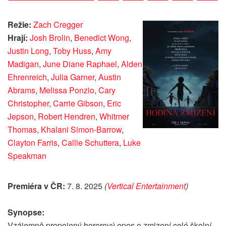
Režie:
Zach Cregger
Hrají:
Josh Brolin
,
Benedict Wong
,
Justin Long
,
Toby Huss
,
Amy
Madigan
,
June Diane Raphael
,
Alden
Ehrenreich
,
Julia Garner
,
Austin
Abrams
,
Melissa Ponzio
,
Cary
Christopher
,
Carrie Gibson
,
Eric
Jepson
,
Robert Hendren
,
Whitmer
Thomas
,
Khalani Simon-Barrow
,
Clayton Farris
,
Callie Schuttera
,
Luke
Speakman
Premiéra v ČR:
7. 8. 2025
(
Vertical Entertainment
)
Synopse:
Vzájemně propojený hororový epos o zmizení celé školní