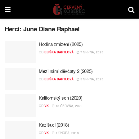
Herci:
June Diane Raphael
Hodina zmizení (2025)
OD
ELIŠKA BARTLOVÁ
7 SRPNA, 2025
Mezi námi děvčaty 2 (2025)
OD
ELIŠKA BARTLOVÁ
5 SRPNA, 2025
Kalifornský sen (2020)
OD
VK
15 ČERVNA, 2020
Kazišuci (2018)
OD
VK
1 ÚNORA, 2018