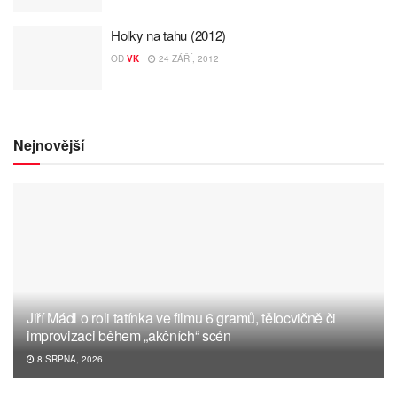
Holky na tahu (2012)
OD
VK
24 ZÁŘÍ, 2012
Nejnovější
Jiří Mádl o roli tatínka ve filmu 6 gramů, tělocvičně či
improvizaci během „akčních“ scén
8 SRPNA, 2026