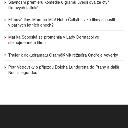
Slavnosní premiéru komedie 6 gramů uvedli dva ze čtyř
filmových tatínků
Filmové tipy: Mamma Mia! Nebo Čelisti – jaké filmy si pustit
v parných letních dnech?
Marika Šoposká se proměnila v Lady Dermacol ve
stejnojmenném filmu
Trailer k dokudramatu Osamělý vlk režiséra Ondřeje Veverky
Petr Větrovský o příjezdu Dolpha Lundgrena do Prahy a další
Noci s legendou