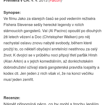
Premiéra v ČR:
4. 4. 2013
(
Falcon
)
Synopse:
Ve filmu Jako za starejch časů se pod vedením režiséra
Fishera Stevense sešly herecké legendy v rolích
stárnoucích gangsterů. Val (Al Pacino) opouští po dlouhých
28 letech vězení a Doc (Christopher Walken) pro něj
nachystal oslavu znovu nabyté svobody, během které
prožijí to, co někteří obyčejní smrtelníci nestihnou za celý
život. K dvojici se v průběhu noci připojí třetí parťák Hirsh
(Alan Arkin) a v jejich komediálním, až donkichotském
dobrodružství ožívají stará gangsterská pravidla loajality a
kodex cti. Jen jeden z nich však ví, že na konci večírku
musí jeden zemřít.
Recenze:
Námět připomíná něco, co by mohl s trochu lepším