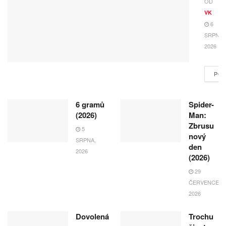
OD
VK
6
SRPNA,
2026
POK
6 gramů
Spider-
(2026)
Man:
Zbrusu
5
nový
SRPNA,
den
2026
(2026)
29
ČERVENCE,
2026
Dovolená
Trochu