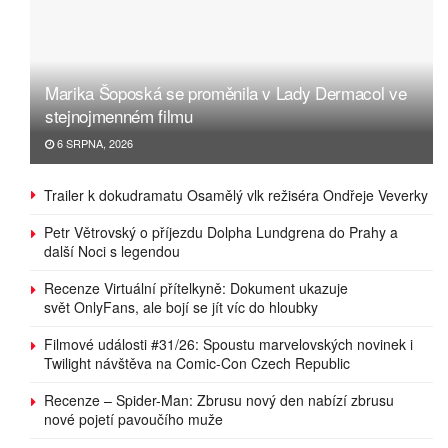
Marika Šoposká se proměnila v Lady Dermacol ve
stejnojmenném filmu
6 SRPNA, 2026
Trailer k dokudramatu Osamělý vlk režiséra Ondřeje Veverky
Petr Větrovský o příjezdu Dolpha Lundgrena do Prahy a
další Noci s legendou
Recenze Virtuální přítelkyně: Dokument ukazuje
svět OnlyFans, ale bojí se jít víc do hloubky
Filmové události #31/26: Spoustu marvelovských novinek i
Twilight návštěva na Comic-Con Czech Republic
Recenze – Spider-Man: Zbrusu nový den nabízí zbrusu
nové pojetí pavoučího muže