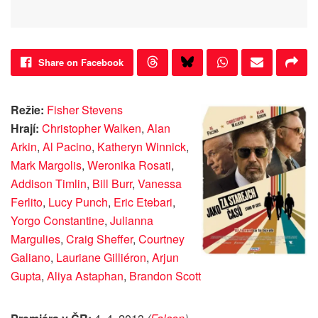
Share on Facebook
Režie:
Fisher Stevens
Hrají:
Christopher Walken
,
Alan
Arkin
,
Al Pacino
,
Katheryn Winnick
,
Mark Margolis
,
Weronika Rosati
,
Addison Timlin
,
Bill Burr
,
Vanessa
Ferlito
,
Lucy Punch
,
Eric Etebari
,
Yorgo Constantine
,
Julianna
Margulies
,
Craig Sheffer
,
Courtney
Galiano
,
Lauriane Gilliéron
,
Arjun
Gupta
,
Aliya Astaphan
,
Brandon Scott