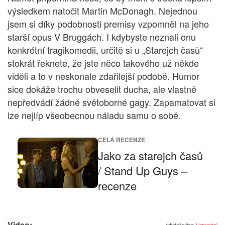
výsledkem natočit Martin McDonagh. Nejednou
jsem si díky podobnosti premisy vzpomněl na jeho
starší opus V Bruggách. I kdybyste neznali onu
konkrétní tragikomedii, určitě si u „Starejch časů“
stokrát řeknete, že jste něco takového už někde
viděli a to v neskonale zdařilejší podobě. Humor
sice dokáže trochu obveselit ducha, ale vlastně
nepředvádí žádné světoborné gagy. Zapamatovat si
lze nejlíp všeobecnou náladu samu o sobě.
CELÁ RECENZE
Jako za starejch časů
/ Stand Up Guys –
recenze
Video:
(photo&video:
Lionsgate
)