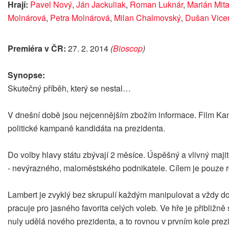
Hrají:
Pavel Nový
,
Ján Jackuliak
,
Roman Luknár
,
Marián Mit
Molnárová
,
Petra Molnárová
,
Milan Chalmovský
,
Dušan Vice
Premiéra v ČR:
27. 2. 2014
(
Bioscop
)
Synopse:
Skutečný příběh, který se nestal…
V dnešní době jsou nejcennějším zbožím informace. Film Kand
politické kampaně kandidáta na prezidenta.
Do volby hlavy státu zbývají 2 měsíce. Úspěšný a vlivný maji
- nevýrazného, maloměstského podnikatele. Cílem je pouze rozv
Lambert je zvyklý bez skrupulí každým manipulovat a vždy d
pracuje pro jasného favorita celých voleb. Ve hře je přibliž
nuly udělá nového prezidenta, a to rovnou v prvním kole pre