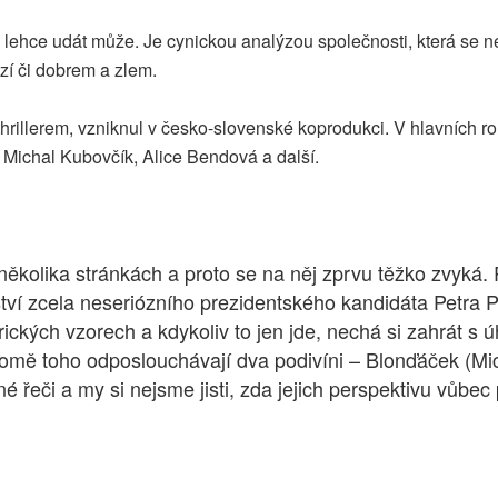
 lehce udát může. Je cynickou analýzou společnosti, která se n
uzí či dobrem a zlem.
thrillerem, vzniknul v česko-slovenské koprodukci. V hlavních 
Michal Kubovčík, Alice Bendová a další.
po několika stránkách a proto se na něj zprvu těžko zv
ství zcela neseriózního prezidentského kandidáta Petra
erických vzorech a kdykoliv to jen jde, nechá si zahrát
romě toho odposlouchávají dva podivíni – Blonďáček (Mic
né řeči a my si nejsme jisti, zda jejich perspektivu vůb