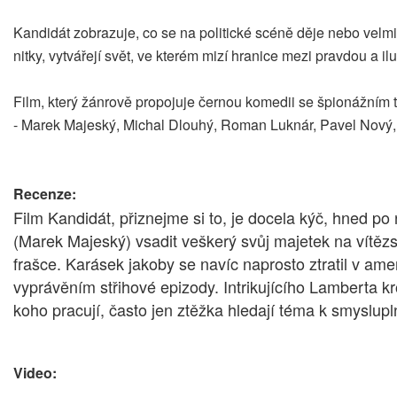
Kandidát zobrazuje, co se na politické scéně děje nebo velmi
nitky, vytvářejí svět, ve kterém mizí hranice mezi pravdou a il
Film, který žánrově propojuje černou komedii se špionážním 
- Marek Majeský, Michal Dlouhý, Roman Luknár, Pavel Nový, 
Recenze:
Film Kandidát, přiznejme si to, je docela kýč, hned 
(Marek Majeský) vsadit veškerý svůj majetek na vítěz
frašce. Karásek jakoby se navíc naprosto ztratil v am
vyprávěním střihové epizody. Intrikujícího Lamberta k
koho pracují, často jen ztěžka hledají téma k smyslupl
Video: