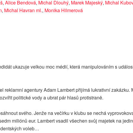
aš
,
Alice Bendová
,
Michal Dlouhý
,
Marek Majeský
,
Michal Kubov
n
,
Michal Havran ml.
,
Monika Hilmerová
idát ukazuje velkou moc médií, která manipulováním s událostm
tel reklamní agentury Adam Lambert přijímá lukrativní zakázku.
ířit politické vody a ubrat pár hlasů protistraně.
osáhnout svého. Jenže na večírku v klubu se nechá vyprovokova
ně sedm miliónů eur. Lambert vsadil všechen svůj majetek na jed
zidentských voleb…