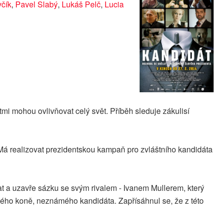
čík
,
Pavel Slabý
,
Lukáš Pelč
,
Lucia
i mohou ovlivňovat celý svět. Příběh sleduje zákulisí
 Má realizovat prezidentskou kampaň pro zvláštního kandidáta
t a uzavře sázku se svým rivalem - Ivanem Mullerem, který
iného koně, neznámého kandidáta. Zapřísáhnul se, že z této