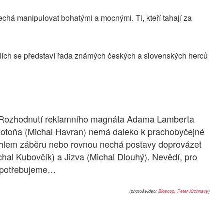
echá manipulovat bohatými a mocnými. Ti, kteří tahají za
rolích se představí řada známých českých a slovenských herců
yká. Rozhodnutí reklamního magnáta Adama Lamberta
 Potoňa (Michal Havran) nemá daleko k prachobyčejné
 s úhlem záběru nebo rovnou nechá postavy doprovázet
hal Kubovčík) a Jizva (Michal Dlouhý). Nevědí, pro
ec potřebujeme…
(photo&video:
Bioscop
,
Peter Krchnavy
)