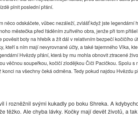
zdě plnit poslední přání.
am něco odskáčete, vůbec nezáleží, zvlášť když jste legendární h
noho městečka před řáděním zuřivého obra, jenže při tom přišel
ověsit boty na hřebík a žít dál v relativním bezpečí kočičího 
áky, kteří s ním mají nevyrovnané účty, a také tajemného Vlka, k
endární Hvězdy přání, která by mu mohla obnovit ztracené živo
svou věčnou soupeřkou, kočičí zlodějkou Čiči Pacičkou. Spolu s
ž konci na všechny čeká odměna. Tedy pokud najdou Hvězdu přá
avil i rozněžnil svými kukadly po boku Shreka. A kdybyc
e těžko. Ale chyba lávky. Kočky mají devět životů, a tak