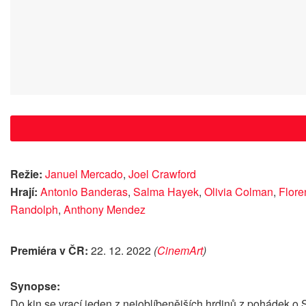
Režie:
Januel Mercado
,
Joel Crawford
Hrají:
Antonio Banderas
,
Salma Hayek
,
Olivia Colman
,
Flor
Randolph
,
Anthony Mendez
Premiéra v ČR:
22. 12. 2022
(
CinemArt
)
Synopse:
Do kin se vrací jeden z nejoblíbenějších hrdinů z pohádek o 