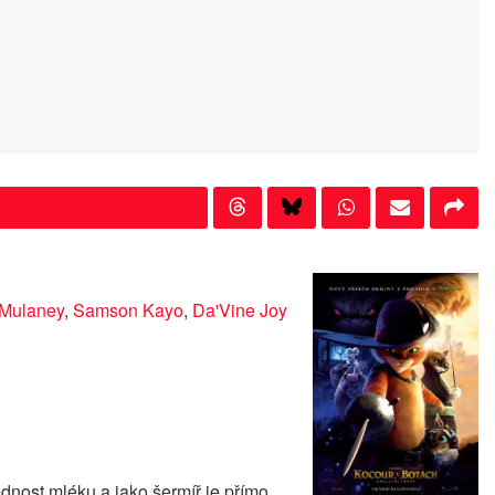
 Mulaney
,
Samson Kayo
,
Da'Vine Joy
dnost mléku a jako šermíř je přímo