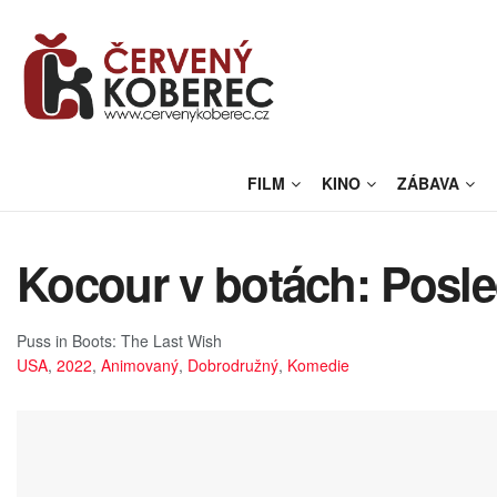
FILM
KINO
ZÁBAVA
Kocour v botách: Posled
Puss in Boots: The Last Wish
USA
,
2022
,
Animovaný
,
Dobrodružný
,
Komedie