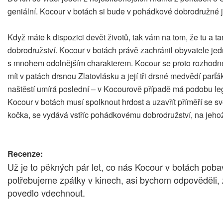
geniální. Kocour v botách si bude v pohádkové dobrodružné jí
Když máte k dispozici devět životů, tak vám na tom, že tu a t
dobrodružství. Kocour v botách právě zachránil obyvatele jed
s mnohem odolnějším charakterem. Kocour se proto rozhodne p
mít v patách drsnou Zlatovlásku a její tři drsné medvědí parť
naštěstí umírá poslední – v Kocourově případě má podobu leg
Kocour v botách musí spolknout hrdost a uzavřít příměří se 
kočka, se vydává vstříc pohádkovému dobrodružství, na jeho
Recenze:
Už je to pěkných pár let, co nás Kocour v botách pob
potřebujeme zpátky v kinech, asi bychom odpověděli, ž
povedlo vdechnout.