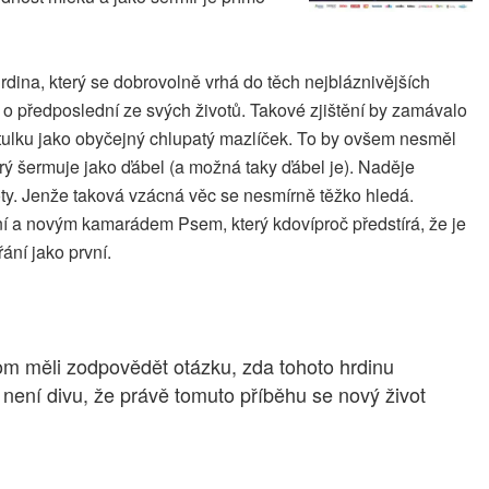
rdina, který se dobrovolně vrhá do těch nejbláznivějších
 o předposlední ze svých životů. Takové zjištění by zamávalo
útulku jako obyčejný chlupatý mazlíček. To by ovšem nesměl
terý šermuje jako ďábel (a možná taky ďábel je). Naděje
ty. Jenže taková vzácná věc se nesmírně těžko hledá.
 ní a novým kamarádem Psem, který kdovíproč předstírá, že je
ní jako první.
hom měli zodpovědět otázku, zda tohoto hrdinu
 není divu, že právě tomuto příběhu se nový život