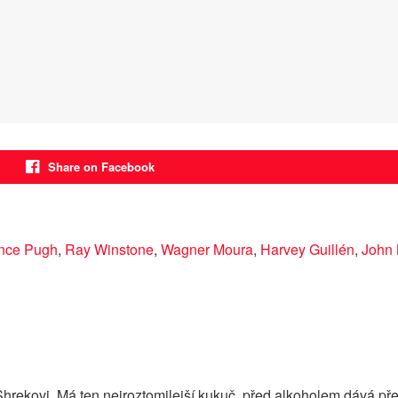
Share on Facebook
ence Pugh
,
Ray Winstone
,
Wagner Moura
,
Harvey Guillén
,
John
Shrekovi. Má ten nejroztomilejší kukuč, před alkoholem dává pře