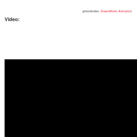
(photo&video:
DreamWorks Animation
)
Video: