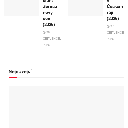
Man:
v
Zbrusu
Českém
nový
ráji
den
(2026)
(2026)
27
29
ČERVENCE,
ČERVENCE,
2026
2026
Nejnovější