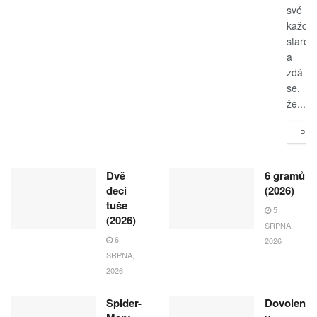
své
každo
starost
a
zdá
se,
že...
POK
Dvě
6 gramů
deci
(2026)
tuše
5
(2026)
SRPNA,
6
2026
SRPNA,
2026
Spider-
Dovolená