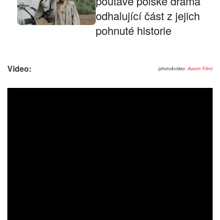
poutavé polské drama
odhalující část z jejich
pohnuté historie
Video:
(photo&video:
Aurum Film
)