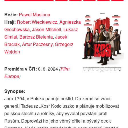
Režie:
Pawel Maslona
Hrají:
Robert Wieckiewicz
,
Agnieszka
Grochowska
,
Jason Mitchell
,
Lukasz
Simlat
,
Bartosz Bielenia
,
Jacek
Braciak
,
Artur Paczesny
,
Grzegorz
Wojdon
Premiéra v ČR:
8. 8. 2024
(
Film
Europe
)
Synopse:
Jaro 1794, v Polsku panuje neklid. Do země se vrací
generál Tadeusz „Kos“ Kościuszko a plánuje mobilizovat
polskou šlechtu a rolníky, aby vyvolal povstání proti
Rusům. Doprovází ho jeho věrný přítel a bývalý otrok