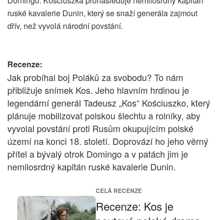
Domingo. Kościuszka pronásleduje nemilosrdný kapitán
ruské kavalerie Dunin, který se snaží generála zajmout
dřív, než vyvolá národní povstání.
Recenze:
Jak probíhal boj Poláků za svobodu? To nám
přibližuje snímek Kos. Jeho hlavním hrdinou je
legendární generál Tadeusz „Kos“ Kościuszko, který
plánuje mobilizovat polskou šlechtu a rolníky, aby
vyvolal povstání proti Rusům okupujícím polské
území na konci 18. století. Doprovází ho jeho věrný
přítel a bývalý otrok Domingo a v patách jim je
nemilosrdný kapitán ruské kavalerie Dunin.
CELÁ RECENZE
Recenze: Kos je