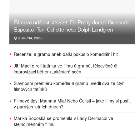
Filmové události #32/26: Do Prahy dorazí Giancarlo
Esposito, Toni Collette nebo Dolph Lundgren
9 SRPNA, 2026
Recenze: 6 gramů aneb další pokus o komediální hit
Jiří Mádl o roli tatínka ve filmu 6 gramů, tělocvičně či
improvizaci během „akčních“ scén
Slavnosní premiéru komedie 6 gramů uvedli dva ze čtyř
filmových tatínků
Filmové tipy: Mamma Mia! Nebo Čelisti – jaké filmy si pustit
v parných letních dnech?
Marika Šoposká se proměnila v Lady Dermacol ve
stejnojmenném filmu