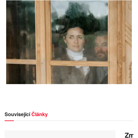
Související
Články
Zmrz