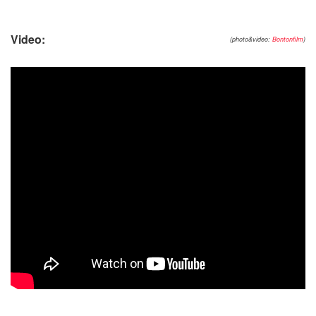
Video:
(photo&video:
Bontonfilm
)