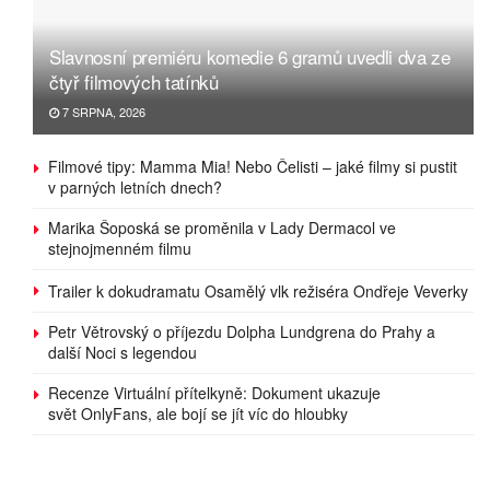
Slavnosní premiéru komedie 6 gramů uvedli dva ze
čtyř filmových tatínků
7 SRPNA, 2026
Filmové tipy: Mamma Mia! Nebo Čelisti – jaké filmy si pustit
v parných letních dnech?
Marika Šoposká se proměnila v Lady Dermacol ve
stejnojmenném filmu
Trailer k dokudramatu Osamělý vlk režiséra Ondřeje Veverky
Petr Větrovský o příjezdu Dolpha Lundgrena do Prahy a
další Noci s legendou
Recenze Virtuální přítelkyně: Dokument ukazuje
svět OnlyFans, ale bojí se jít víc do hloubky