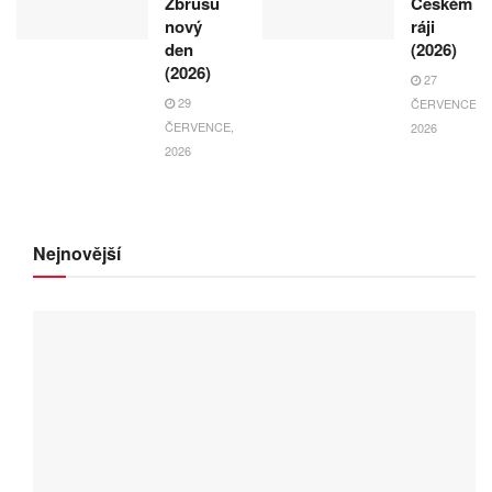
Zbrusu
Českém
nový
ráji
den
(2026)
(2026)
27
29
ČERVENCE,
ČERVENCE,
2026
2026
Nejnovější