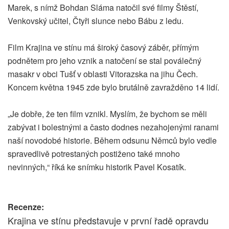
Marek, s nímž Bohdan Sláma natočil své filmy Štěstí,
Venkovský učitel, Čtyři slunce nebo Bábu z ledu.
Film Krajina ve stínu má široký časový záběr, přímým
podnětem pro jeho vznik a natočení se stal poválečný
masakr v obci Tušť v oblasti Vitorazska na jihu Čech.
Koncem května 1945 zde bylo brutálně zavražděno 14 lidí.
„Je dobře, že ten film vznikl. Myslím, že bychom se měli
zabývat i bolestnými a často dodnes nezahojenými ranami
naší novodobé historie. Během odsunu Němců bylo vedle
spravedlivě potrestaných postiženo také mnoho
nevinných,“ říká ke snímku historik Pavel Kosatík.
Recenze:
Krajina ve stínu představuje v první řadě opravdu