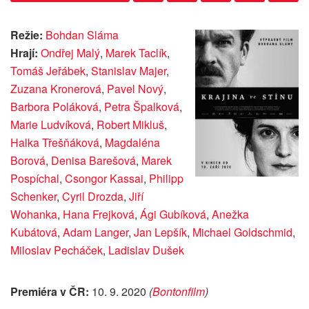
Režie:
Bohdan Sláma
Hrají:
Ondřej Malý
,
Marek Taclík
,
Tomáš Jeřábek
,
Stanislav Majer
,
Zuzana Kronerová
,
Pavel Nový
,
Barbora Poláková
,
Petra Špalková
,
Marie Ludvíková
,
Robert Mikluš
,
Halka Třešňáková
,
Magdaléna
Borová
,
Denisa Barešová
,
Marek
Pospíchal
,
Csongor Kassai
,
Philipp
Schenker
,
Cyril Drozda
,
Jiří
Wohanka
,
Hana Frejková
,
Ági Gubíková
,
Anežka
Kubátová
,
Adam Langer
,
Jan Lepšík
,
Michael Goldschmid
,
Miloslav Pecháček
,
Ladislav Dušek
Premiéra v ČR:
10. 9. 2020
(
Bontonfilm
)