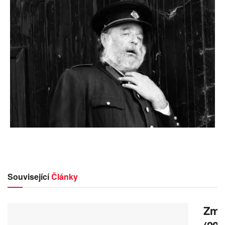
Související
Články
Zmrz