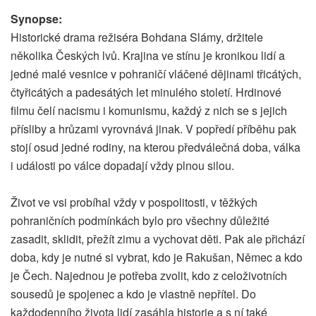
Synopse:
Historické drama režiséra Bohdana Slámy, držitele
několika Českých lvů. Krajina ve stínu je kronikou lidí a
jedné malé vesnice v pohraničí vláčené dějinami třicátých,
čtyřicátých a padesátých let minulého století. Hrdinové
filmu čelí nacismu i komunismu, každý z nich se s jejich
přísliby a hrůzami vyrovnává jinak. V popředí příběhu pak
stojí osud jedné rodiny, na kterou předválečná doba, válka
i události po válce dopadají vždy plnou silou.
Život ve vsi probíhal vždy v pospolitosti, v těžkých
pohraničních podmínkách bylo pro všechny důležité
zasadit, sklidit, přežít zimu a vychovat děti. Pak ale přichází
doba, kdy je nutné si vybrat, kdo je Rakušan, Němec a kdo
je Čech. Najednou je potřeba zvolit, kdo z celoživotních
sousedů je spojenec a kdo je vlastně nepřítel. Do
každodenního života lidí zasáhla historie a s ní také