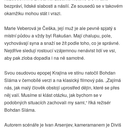
bezpráví, lidské slabosti a násilí. Ze sousedů se v takovém
okamžiku mohou stát i vrazi.
Marie Veberová je Češka, její muž je ale pevně spjatý s
místní půdou a vždy byl Rakušan. Mají chalupu, pole,
vychovávají syna a snaží se žít podle toho, co je správné.
Nejdříve sledují rostoucí vzájemnou nenávist lidí ve vsi,
aby pak zloba dopadla i na ně samotné.
Svou osudovou epopej Krajina ve stínu natočil Bohdan
Sláma v černobílé verzi a na klasický filmový pás. „Zajímá
nás, jak malý člověk obstojí uprostřed dějin, které se přes
něj valí. Musíme si klást otázku, jak bychom se v
podobných situacích zachovali my sami,“ říká režisér
Bohdan Sláma.
Autorem scénáře je Ivan Arsenjev, kameramanem je Diviš