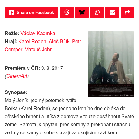
Share on Facebook
Režie:
Václav Kadrnka
Hrají:
Karel Roden
,
Aleš Bílík
,
Petr
Cemper
,
Matouš John
Premiéra v ČR:
3. 8. 2017
(
CinemArt
)
Synopse:
Malý Jeník, jediný potomek rytíře
Bořka (Karel Roden), se jednoho letního dne obléká do
dětského brnění a utíká z domova v touze dosáhnout Svaté
země. Samota, klopýtání přes kořeny a překonání strachu
ze tmy se samy o sobě stávají vzrušujícím zážitkem;