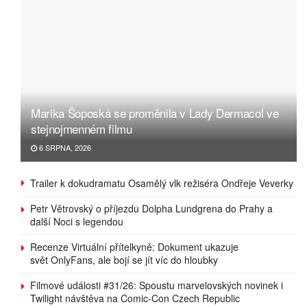
Marika Šoposká se proměnila v Lady Dermacol ve
stejnojmenném filmu
6 SRPNA, 2026
Trailer k dokudramatu Osamělý vlk režiséra Ondřeje Veverky
Petr Větrovský o příjezdu Dolpha Lundgrena do Prahy a
další Noci s legendou
Recenze Virtuální přítelkyně: Dokument ukazuje
svět OnlyFans, ale bojí se jít víc do hloubky
Filmové události #31/26: Spoustu marvelovských novinek i
Twilight návštěva na Comic-Con Czech Republic