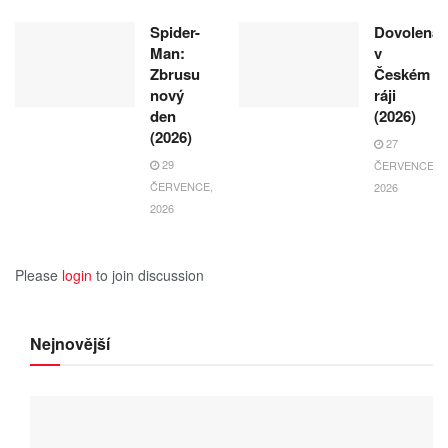
Spider-
Dovolená
Man:
v
Zbrusu
Českém
nový
ráji
den
(2026)
(2026)
27
29
ČERVENCE,
ČERVENCE,
2026
2026
Please
login
to join discussion
Nejnovější