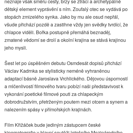
neznaje však směru cesty, brzy se ztrácí a archetypálně
dětský element vyprávění s ním. Zoufalý otec se vydává po
stopách zmizelého synka. Jako by mu ale osud nepřál,
všude přichází pozdě a zastihne vždy jen svědky tvrdící, že
chlapce viděli. Bořka postupně přemáhá beznaděj,
zmatené vědomí se drolí a okolní krajina se stává krajinou
jeho mysli.
Šest let po úspěšném debutu Osmdesát dopisů přichází
Václav Kadrnka se stylisticky neméně vyhraněnou
adaptací básně Jaroslava Vrchlického. Dějovou úsporností
a mlčenlivostí filmového tvaru pobízí naši představivost k
vykonání poetické filmové pouti za chlapeckým
dobrodružstvím, přetrženým poutem mezi otcem a synem a
nalezením spásy v přímořských krajinách.
Film Křižáček bude jediným zástupcem české
kinematografie v hlavní soutěži letošního Mezinárodního