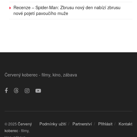
Recenze – Spider-Man: Zbrusu nový den nabízí zbrusu
nové pojetí pavoučího muže
Červený koberec - filmy, kino, zábava
Podmínky užití
Partnerství
Přihlásit
Kontakt
© 2025
Červený
koberec
- filmy,