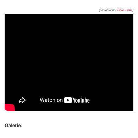
(photo&video:
Sirius Films
)
Galerie: