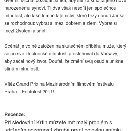
dveřmi. Michal požádal Janka, aby šel za kmotra jeho nově
narozenému synovi. Ti dva však nesdílí jen společnou
minulost, ale také temné tajemství, které brzy donutí Janka
se rozhodnout: vybrat si mezi dobrem a zlem. Vybrat si
mezi životem a smrtí.
Scénář je volně založen na skutečném příběhu muže, který
se po své zločinecké minulosti přestěhoval do Varšavy,
aby začal nový život. Doufal, že změní svůj osud a unikne
stínům minulosti...
Vítěz Grand Prix na Mezinárodním filmovém festivalu
Praha – Febiofest 2011!
Recenze:
Při sledování Křtin můžete mít malý problém s
udržením pozornosti zhruba první polovinu snímku,