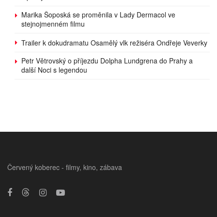
Marika Šoposká se proměnila v Lady Dermacol ve
stejnojmenném filmu
Trailer k dokudramatu Osamělý vlk režiséra Ondřeje Veverky
Petr Větrovský o příjezdu Dolpha Lundgrena do Prahy a
další Noci s legendou
Červený koberec - filmy, kino, zábava