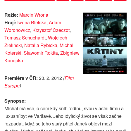
Režie:
Marcin Wrona
Hrají:
Iwona Bielska
,
Adam
Woronowicz
,
Krzysztof Czeczot
,
Tomasz Schuchardt
,
Wojciech
Zielinski
,
Natalia Rybicka
,
Michal
Koterski
,
Slawomir Rokita
,
Zbigniew
Konopka
Premiéra v ČR:
23. 2. 2012
(
Film
Europe
)
Synopse:
Michal má vše, o čem kdy snil: rodinu, svou vlastní firmu a
luxusní byt ve Varšavě. Jeho idylický život se však začne
rozpadat, když se jeho starý přítel Janek objeví mezi