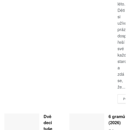
léto.
Děti
si
užívají
prázdn
dospěl
řeší
své
každo
starost
a
zdá
se,
že...
POK
Dvě
6 gramů
deci
(2026)
tuše