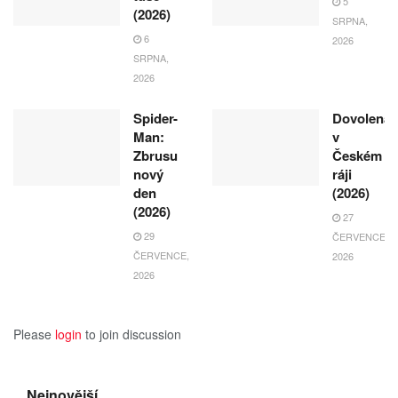
5
(2026)
SRPNA,
6
2026
SRPNA,
2026
Spider-
Dovolená
Man:
v
Zbrusu
Českém
nový
ráji
den
(2026)
(2026)
27
29
ČERVENCE,
ČERVENCE,
2026
2026
Please
login
to join discussion
Nejnovější