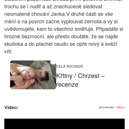
trochu se i nudit a až znechuceně sledovat
neomalené chování Janka.V druhé části se vše
mění a na povrch začne vyplouvat černota a vy si
uvědomujete, kam to všechno směřuje. Připadáte si
hrozně bezmocní, ale přesto doufáte, že se najde
skulinka a do plachet osudu se opře nový a svěží
vítr.
CELÁ RECENZE
Křtiny / Chrzest –
recenze
Video:
(photo&video:
Odeon
)