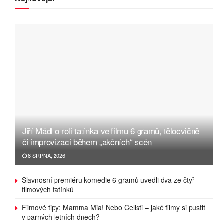
Jiří Mádl o roli tatínka ve filmu 6 gramů, tělocvičně
či improvizaci během „akčních“ scén
8 SRPNA, 2026
Slavnosní premiéru komedie 6 gramů uvedli dva ze čtyř
filmových tatínků
Filmové tipy: Mamma Mia! Nebo Čelisti – jaké filmy si pustit
v parných letních dnech?