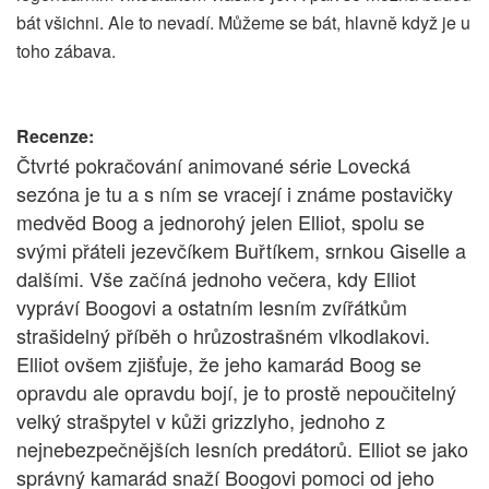
bát všichni. Ale to nevadí. Můžeme se bát, hlavně když je u
toho zábava.
Recenze:
Čtvrté pokračování animované série Lovecká
sezóna je tu a s ním se vracejí i známe postavičky
medvěd Boog a jednorohý jelen Elliot, spolu se
svými přáteli jezevčíkem Buřtíkem, srnkou Giselle a
dalšími. Vše začíná jednoho večera, kdy Elliot
vypráví Boogovi a ostatním lesním zvířátkům
strašidelný příběh o hrůzostrašném vlkodlakovi.
Elliot ovšem zjišťuje, že jeho kamarád Boog se
opravdu ale opravdu bojí, je to prostě nepoučitelný
velký strašpytel v kůži grizzlyho, jednoho z
nejnebezpečnějších lesních predátorů. Elliot se jako
správný kamarád snaží Boogovi pomoci od jeho