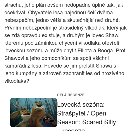
strachu, jeho plán ovšem nedopadne úplně tak, jak
očekával. Obyvatelé lesa najednou čelí dvěma
nebezpečím, jedno větší a skutečnější než druhé.
Prvním nebezpečím je strašidelný vlkodlak, který jak
se zdá opravdu existuje, a druhým je lovec Shaw,
kterému pod záminkou chycení vlkodlaka otevřeli
loveckou sezónu a může chytit Elliota a Booga. Proti
Shawovi a jeho pomocníkům se spojí všichni
kamarádi z lesa. Povede se jim přelstít Shawa s
jeho kumpány a zároveň zachránit les od hrozivého
vlkodlaka?
CELÁ RECENZE
Lovecká sezóna:
Strašpytel / Open
Season: Scared Silly
– recenze