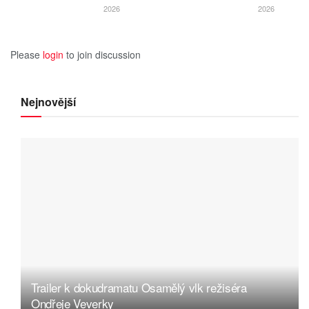
2026
2026
Please
login
to join discussion
Nejnovější
Trailer k dokudramatu Osamělý vlk režiséra
Ondřeje Veverky