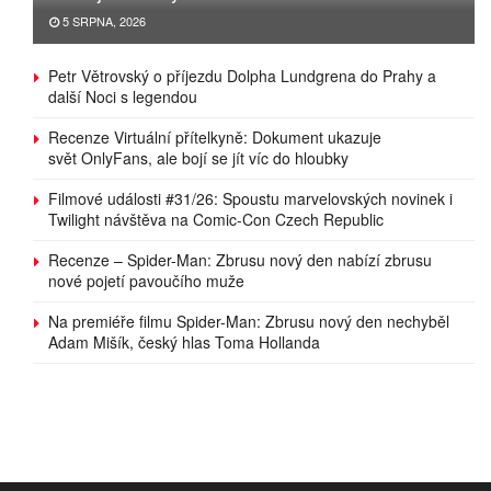
5 SRPNA, 2026
Petr Větrovský o příjezdu Dolpha Lundgrena do Prahy a
další Noci s legendou
Recenze Virtuální přítelkyně: Dokument ukazuje
svět OnlyFans, ale bojí se jít víc do hloubky
Filmové události #31/26: Spoustu marvelovských novinek i
Twilight návštěva na Comic-Con Czech Republic
Recenze – Spider-Man: Zbrusu nový den nabízí zbrusu
nové pojetí pavoučího muže
Na premiéře filmu Spider-Man: Zbrusu nový den nechyběl
Adam Mišík, český hlas Toma Hollanda