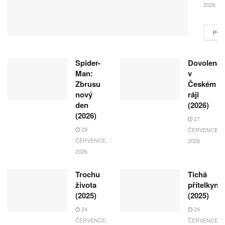
2026
POK
Spider-
Dovolená
Man:
v
Zbrusu
Českém
nový
ráji
den
(2026)
(2026)
27
29
ČERVENCE,
ČERVENCE,
2026
2026
Trochu
Tichá
života
přítelkyně
(2025)
(2025)
24
24
ČERVENCE,
ČERVENCE,