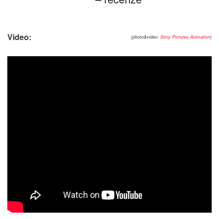
Video:
(photo&video:
Sony Pictures Animation
)