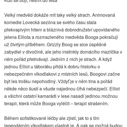
Kdo se bojí, nesmí do lesa
Velký medvěd dokáže mít taky velký strach. Animovaná
komedie Lovecká sezóna se svého času stala
překvapivým hitem a bláznivá dobrodružství upovídaného
jelena Elliota a rozmazleného medvěda Booga pokračují
už čtvrtým příběhem. Grizzly Boog se sice úspěšně
zabydlel v divočině, ale jeho instinkty domácího mazlíčka v
něm pořád přetrvávají. Jedním z nich je strach. A když
jednou Elliot u táboráku přidá k dobru historku o
nebezpečném vlkodlakovi z místních lesů, Boogovi začne
být les trošku nepohodlný. Vždyť je v něm tma a pořád
někde něco šustí a všude najednou číhá nebezpečí. Elliot
a všichni ostatní kamarádi v lese nasadí jedinou možnou
terapii, která může Booga vyléčit – terapii strašením.
Během sofistikované léčby ale zjistí, jak to s tím
legendárním vlkodlakem vlastně je. A pak se možná budou