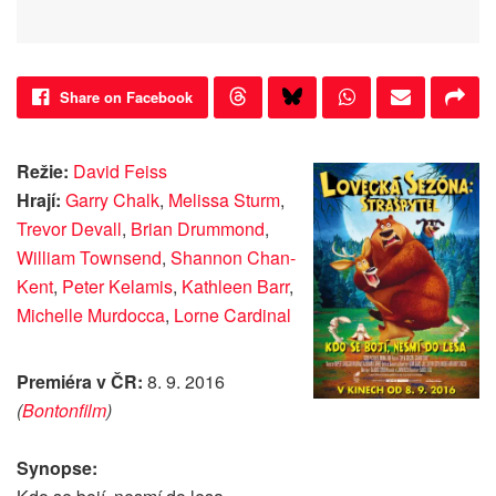
Share on Facebook
Režie:
David Feiss
Hrají:
Garry Chalk
,
Melissa Sturm
,
Trevor Devall
,
Brian Drummond
,
William Townsend
,
Shannon Chan-
Kent
,
Peter Kelamis
,
Kathleen Barr
,
Michelle Murdocca
,
Lorne Cardinal
Premiéra v ČR:
8. 9. 2016
(
Bontonfilm
)
Synopse: