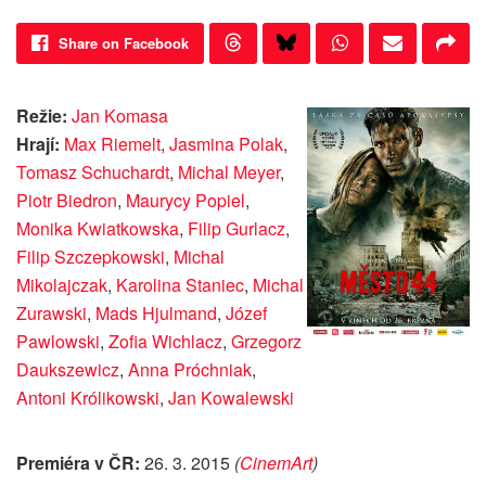
Share on Facebook
Režie:
Jan Komasa
Hrají:
Max Riemelt
,
Jasmina Polak
,
Tomasz Schuchardt
,
Michal Meyer
,
Piotr Biedron
,
Maurycy Popiel
,
Monika Kwiatkowska
,
Filip Gurlacz
,
Filip Szczepkowski
,
Michal
Mikolajczak
,
Karolina Staniec
,
Michal
Zurawski
,
Mads Hjulmand
,
Józef
Pawlowski
,
Zofia Wichlacz
,
Grzegorz
Daukszewicz
,
Anna Próchniak
,
Antoni Królikowski
,
Jan Kowalewski
Premiéra v ČR:
26. 3. 2015
(
CinemArt
)