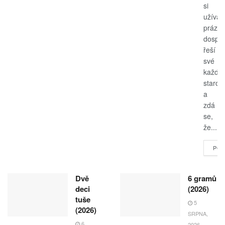
si
užívají
prázdn
dospěl
řeší
své
každo
starost
a
zdá
se,
že...
POK
Dvě
6 gramů
deci
(2026)
tuše
5
(2026)
SRPNA,
6
2026