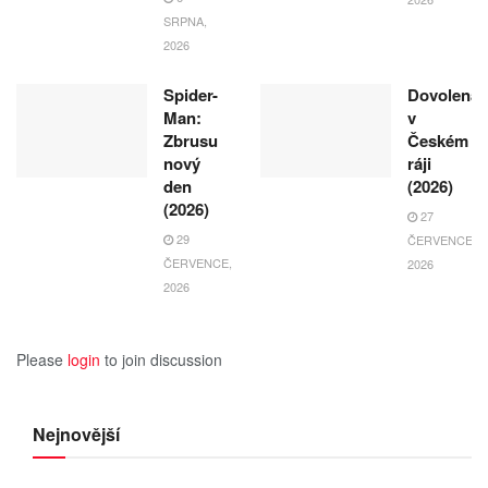
SRPNA,
2026
Spider-
Dovolená
Man:
v
Zbrusu
Českém
nový
ráji
den
(2026)
(2026)
27
29
ČERVENCE,
ČERVENCE,
2026
2026
Please
login
to join discussion
Nejnovější