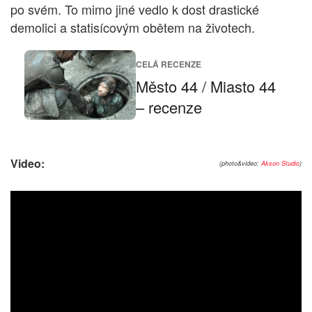
po svém. To mimo jiné vedlo k dost drastické
demolici a statisícovým obětem na životech.
CELÁ RECENZE
Město 44 / Miasto 44
– recenze
Video:
(photo&video:
Akson Studio
)