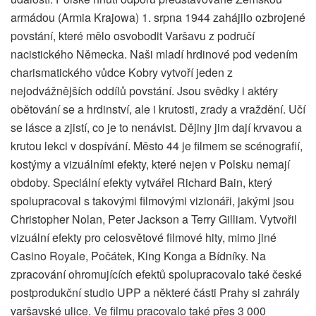
armádou (Armia Krajowa) 1. srpna 1944 zahájilo ozbrojené
povstání, které mělo osvobodit Varšavu z područí
nacistického Německa. Naši mladí hrdinové pod vedením
charismatického vůdce Kobry vytvoří jeden z
nejodvážnějších oddílů povstání. Jsou svědky i aktéry
obětování se a hrdinství, ale i krutosti, zrady a vraždění. Učí
se lásce a zjistí, co je to nenávist. Dějiny jim dají krvavou a
krutou lekci v dospívání. Město 44 je filmem se scénografií,
kostýmy a vizuálními efekty, které nejen v Polsku nemají
obdoby. Speciální efekty vytvářel Richard Bain, který
spolupracoval s takovými filmovými vizionáři, jakými jsou
Christopher Nolan, Peter Jackson a Terry Gilliam. Vytvořil
vizuální efekty pro celosvětové filmové hity, mimo jiné
Casino Royale, Počátek, King Konga a Bídníky. Na
zpracování ohromujících efektů spolupracovalo také české
postprodukční studio UPP a některé části Prahy si zahrály
varšavské ulice. Ve filmu pracovalo také přes 3 000