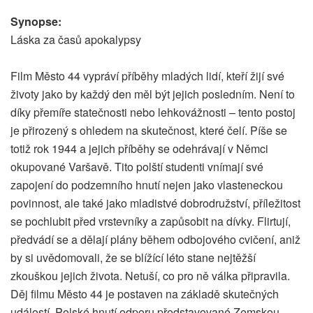
Synopse:
Láska za časů apokalypsy
Film Město 44 vypráví příběhy mladých lidí, kteří žijí své
životy jako by každý den měl být jejich posledním. Není to
díky přemíře statečnosti nebo lehkovážnosti – tento postoj
je přirozený s ohledem na skutečnost, které čelí. Píše se
totiž rok 1944 a jejich příběhy se odehrávají v Němci
okupované Varšavě. Tito polští studenti vnímají své
zapojení do podzemního hnutí nejen jako vlasteneckou
povinnost, ale také jako mladistvé dobrodružství, příležitost
se pochlubit před vrstevníky a zapůsobit na dívky. Flirtují,
předvádí se a dělají plány během odbojového cvičení, aniž
by si uvědomovali, že se blížící léto stane nejtěžší
zkouškou jejich života. Netuší, co pro ně válka připravila.
Děj filmu Město 44 je postaven na základě skutečných
událostí. Polské hnutí odporu představované Zemskou