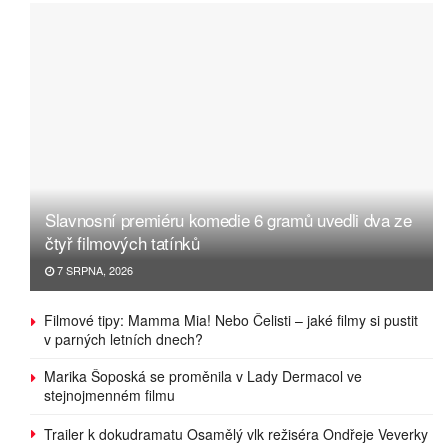
Slavnosní premiéru komedie 6 gramů uvedli dva ze
čtyř filmových tatínků
7 SRPNA, 2026
Filmové tipy: Mamma Mia! Nebo Čelisti – jaké filmy si pustit
v parných letních dnech?
Marika Šoposká se proměnila v Lady Dermacol ve
stejnojmenném filmu
Trailer k dokudramatu Osamělý vlk režiséra Ondřeje Veverky