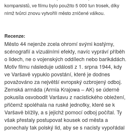
komparsistů, ve filmu bylo použito 5 000 tun trosek, díky
nimž tvůrci znovu vytvořili město zničené válkou.
Recenze:
Město 44 nejenže zcela ohromí svými kostýmy,
scénografií a vizuálními efekty, navíc vypráví příběh
o lidech, ne o vojenských oddílech nebo barikádách.
Motiv filmu následuje události z 1. srpna 1944, kdy
ve Varšavě vypuklo povstání, které je dodnes
považováno za největší evropský ozbrojený odboj.
Zemská armáda (Armia Krajowa – AK) se úderně
pokusila osvobodit Varšavu z nacistického obležení,
přičemž spoléhala na ruské jednotky, které se k
Varšavě blížily, a s jejichž pomocí odboj počítal. Ty
však přestaly postupovat kousek od města a
ponechaly tak polský lid, aby se s nacisty vypořádal