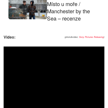
Místo u moře /
Manchester by the
Sea – recenze
Video:
(photo&video:
Sony Pictures Releasing
)