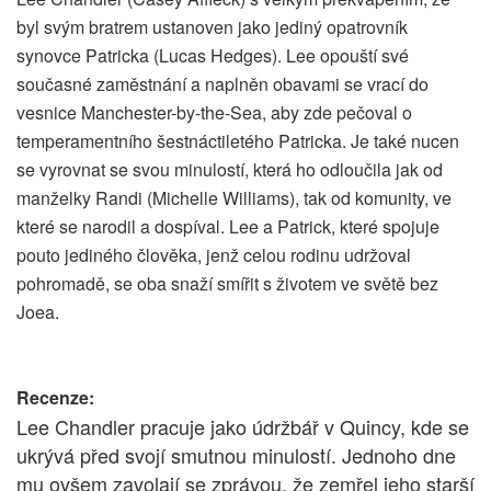
byl svým bratrem ustanoven jako jediný opatrovník
synovce Patricka (Lucas Hedges). Lee opouští své
současné zaměstnání a naplněn obavami se vrací do
vesnice Manchester-by-the-Sea, aby zde pečoval o
temperamentního šestnáctiletého Patricka. Je také nucen
se vyrovnat se svou minulostí, která ho odloučila jak od
manželky Randi (Michelle Williams), tak od komunity, ve
které se narodil a dospíval. Lee a Patrick, které spojuje
pouto jediného člověka, jenž celou rodinu udržoval
pohromadě, se oba snaží smířit s životem ve světě bez
Joea.
Recenze:
Lee Chandler pracuje jako údržbář v Quincy, kde se
ukrývá před svojí smutnou minulostí. Jednoho dne
mu ovšem zavolají se zprávou, že zemřel jeho starší