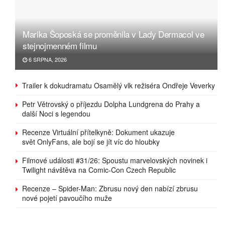
Marika Šoposká se proměnila v Lady Dermacol ve
stejnojmenném filmu
6 SRPNA, 2026
Trailer k dokudramatu Osamělý vlk režiséra Ondřeje Veverky
Petr Větrovský o příjezdu Dolpha Lundgrena do Prahy a
další Noci s legendou
Recenze Virtuální přítelkyně: Dokument ukazuje
svět OnlyFans, ale bojí se jít víc do hloubky
Filmové události #31/26: Spoustu marvelovských novinek i
Twilight návštěva na Comic-Con Czech Republic
Recenze – Spider-Man: Zbrusu nový den nabízí zbrusu
nové pojetí pavoučího muže