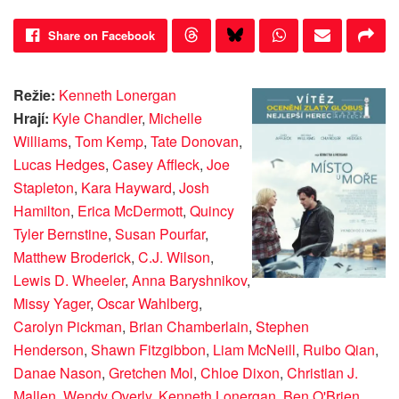
Share on Facebook
Režie:
Kenneth Lonergan
Hrají:
Kyle Chandler
,
Michelle
Williams
,
Tom Kemp
,
Tate Donovan
,
Lucas Hedges
,
Casey Affleck
,
Joe
Stapleton
,
Kara Hayward
,
Josh
Hamilton
,
Erica McDermott
,
Quincy
Tyler Bernstine
,
Susan Pourfar
,
Matthew Broderick
,
C.J. Wilson
,
Lewis D. Wheeler
,
Anna Baryshnikov
,
Missy Yager
,
Oscar Wahlberg
,
Carolyn Pickman
,
Brian Chamberlain
,
Stephen
Henderson
,
Shawn Fitzgibbon
,
Liam McNeill
,
Ruibo Qian
,
Danae Nason
,
Gretchen Mol
,
Chloe Dixon
,
Christian J.
Mallen
,
Wendy Overly
,
Kenneth Lonergan
,
Ben O'Brien
,