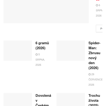
6
SRPNA,
2026
POK
6 gramů
Spider-
(2026)
Man:
Zbrusu
5
nový
SRPNA,
den
2026
(2026)
29
ČERVENCE,
2026
Dovolená
Trochu
v
života
Českém
(2025)