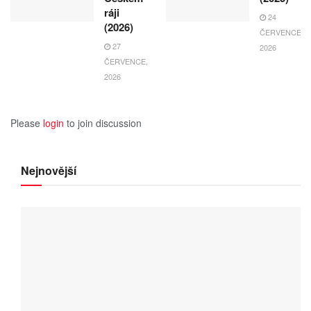
ráji
24
(2026)
ČERVENCE,
27
2026
ČERVENCE,
2026
Please
login
to join discussion
Nejnovější