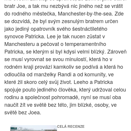
bratr Joe, a tak mu nezbývá nic jiného než se vrátit
do rodného městečka, Manchester-by-the-sea. Zde
se dozvídá, že byl svým zesnulým bratrem určen
jako jediný opatrovník svého šestnáctiletého
synovce Patricka. Lee je tak nucen zůstat v
Manchesteru a pečovat o temperamentního
Patricka, se kterým si byl kdysi velmi blízký. Zároveň
se musí vyrovnat se svou minulostí, která ho v
rodném kraji provází kamkoliv se podívá a která ho
odloučila od manželky Randi a od komunity, ve
které žil skoro celý svůj život. Leeho a Patricka
spojuje pouto jediného člověka, který udržoval celou
rodinu a společnost pohromadě, nyní se musí oba
naučit žít ve světě bez této, jim blízké, osoby, ve
světě bez Joea.
CELÁ RECENZE