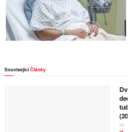
Související
Články
Dvě
deci
tuše
(202
OD
VK