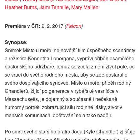
Heather Burns
,
Jami Tennille
,
Mary Mallen
Premiéra v ČR:
2. 2. 2017
(
Falcon
)
Synopse:
Snímek Místo u moře, nejnovější film úspěšného scenáristy
a režiséra Kennetha Lonergana, vypráví příběh osamělého
bostonského údržbáře, jemuž se zcela změní život poté, co
se vrací do svého rodného města, aby se zde postaral o
svého dospívajícího synovce. Místo u moře, příběh rodiny
Chandlerů, žijící po generace v rybářské vesničce v
Massachusetts, je dojemný a současně i nečekaně
humorný portrét, zobrazující sílu rodinné lásky, život v
menších komunitách, obětování se a také naději.
Po smrti svého staršího bratra Joea (Kyle Chandler) zjišťuje
Lee Chandler (Casey Affleck) s velkým překvapením, že