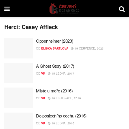
Herci:
Casey Affleck
Oppenheimer (2023)
OD
ELIŠKA BARTLOVÁ
19 ČERVENCE, 2023
A Ghost Story (2017)
OD
VK
15 LEDNA, 2017
Místo u moře (2016)
OD
VK
10 LISTOPADU, 2016
Do posledního dechu (2016)
OD
VK
10 LEDNA, 2016