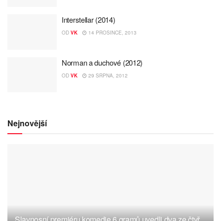
Interstellar (2014)
OD
VK
14 PROSINCE, 2013
Norman a duchové (2012)
OD
VK
29 SRPNA, 2012
Nejnovější
Slavnosní premiéru komedie 6 gramů uvedli dva ze čtyř