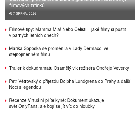
filmových tatínků
7 SRPNA, 2026
Filmové tipy: Mamma Mia! Nebo Čelisti – jaké filmy si pustit
v parných letních dnech?
Marika Šoposká se proměnila v Lady Dermacol ve
stejnojmenném filmu
Trailer k dokudramatu Osamělý vlk režiséra Ondřeje Veverky
Petr Větrovský o příjezdu Dolpha Lundgrena do Prahy a další
Noci s legendou
Recenze Virtuální přítelkyně: Dokument ukazuje
svět OnlyFans, ale bojí se jít víc do hloubky