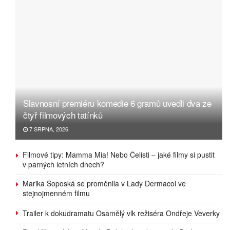
Slavnosní premiéru komedie 6 gramů uvedli dva ze
čtyř filmových tatínků
7 SRPNA, 2026
Filmové tipy: Mamma Mia! Nebo Čelisti – jaké filmy si pustit
v parných letních dnech?
Marika Šoposká se proměnila v Lady Dermacol ve
stejnojmenném filmu
Trailer k dokudramatu Osamělý vlk režiséra Ondřeje Veverky