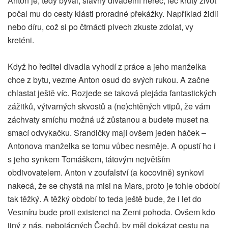
Anton je, tedy býval, slavný divadelní herec, leč krutý život
počal mu do cesty klásti proradné překážky. Například židli
nebo díru, což si po čtrnácti pivech zkuste zdolat, vy
kreténi.
Když ho ředitel divadla vyhodí z práce a jeho manželka
chce z bytu, vezme Anton osud do svých rukou. A začne
chlastat ještě víc. Rozjede se taková plejáda fantastických
zážitků, výtvarných skvostů a (ne)chtěných vtipů, že vám
záchvaty smíchu možná už zůstanou a budete muset na
smací odvykačku. Srandičky mají ovšem jeden háček –
Antonova manželka se tomu vůbec nesměje. A opustí ho i
s jeho synkem Tomáškem, tátovým největším
obdivovatelem. Anton v zoufalství (a kocovině) synkovi
nakecá, že se chystá na misi na Mars, proto je tohle období
tak těžký. A těžký období to teda ještě bude, že i let do
Vesmíru bude proti existenci na Zemi pohoda. Ovšem kdo
jiný z nás, nebojácných Čechů, by měl dokázat cestu na