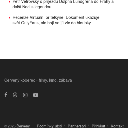
Petr Větrovský o příjezdu Dolpha Lundgrena do Prahy a
další Noci s legendou
Recenze Virtuální přítelkyně: Dokument ukazuje
svět OnlyFans, ale bojí se jít víc do hloubky
Červený koberec - filmy, kino, zábava
Podmínky užití
Partnerství
Přihlásit
Kontakt
© 2025
Červený