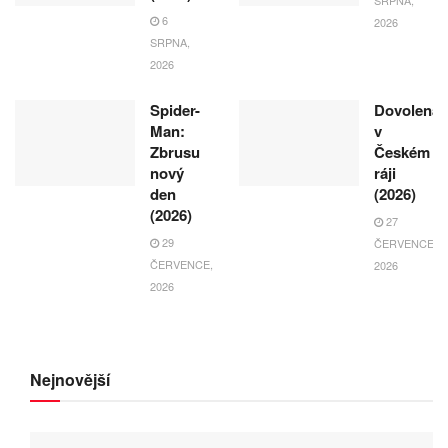
SRPNA,
6
2026
SRPNA,
2026
Spider-
Dovolená
Man:
v
Zbrusu
Českém
nový
ráji
den
(2026)
(2026)
27
29
ČERVENCE,
ČERVENCE,
2026
2026
Nejnovější