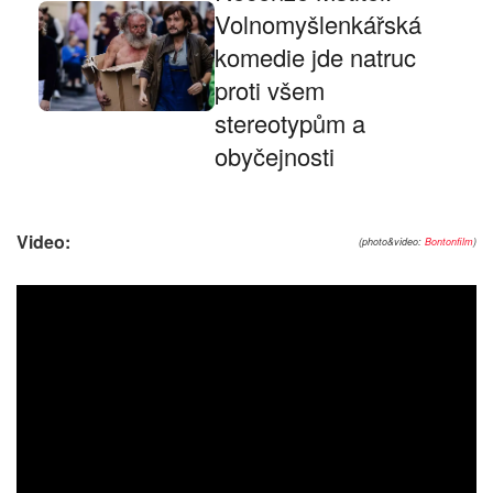
Volnomyšlenkářská
komedie jde natruc
proti všem
stereotypům a
obyčejnosti
Video:
(photo&video:
Bontonfilm
)