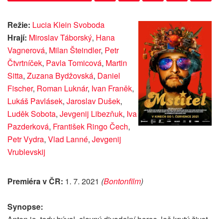
Režie:
Lucia Klein Svoboda
Hrají:
Miroslav Táborský
,
Hana
Vagnerová
,
Milan Šteindler
,
Petr
Čtvrtníček
,
Pavla Tomicová
,
Martin
Sitta
,
Zuzana Bydžovská
,
Daniel
Fischer
,
Roman Luknár
,
Ivan Franěk
,
Lukáš Pavlásek
,
Jaroslav Dušek
,
Luděk Sobota
,
Jevgenij Libezňuk
,
Iva
Pazderková
,
František Ringo Čech
,
Petr Vydra
,
Vlad Lanné
,
Jevgenij
Vrublevskij
Premiéra v ČR:
1. 7. 2021
(
Bontonfilm
)
Synopse: