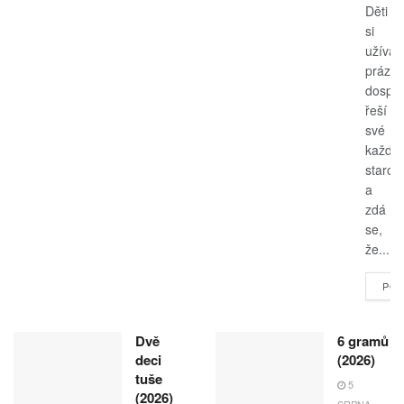
Děti
si
užívají
prázdn
dospěl
řeší
své
každo
starost
a
zdá
se,
že...
POK
Dvě
6 gramů
deci
(2026)
tuše
5
(2026)