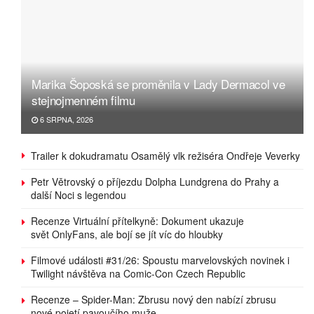
Marika Šoposká se proměnila v Lady Dermacol ve
stejnojmenném filmu
6 SRPNA, 2026
Trailer k dokudramatu Osamělý vlk režiséra Ondřeje Veverky
Petr Větrovský o příjezdu Dolpha Lundgrena do Prahy a
další Noci s legendou
Recenze Virtuální přítelkyně: Dokument ukazuje
svět OnlyFans, ale bojí se jít víc do hloubky
Filmové události #31/26: Spoustu marvelovských novinek i
Twilight návštěva na Comic-Con Czech Republic
Recenze – Spider-Man: Zbrusu nový den nabízí zbrusu
nové pojetí pavoučího muže