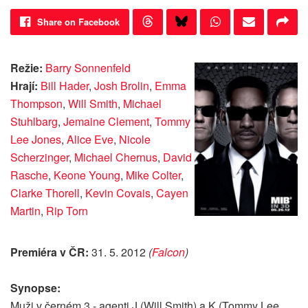
Share on Facebook
Režie:
Barry Sonnenfeld
Hrají:
Bill Hader
,
Josh Brolin
,
Emma
Thompson
,
Will Smith
,
Michael
Stuhlbarg
,
Jemaine Clement
,
Tommy
Lee Jones
,
Alice Eve
,
Nicole
Scherzinger
,
Michael Chernus
,
David
Rasche
,
Keone Young
,
Mike Colter
,
Clarke Thorell
,
Kevin Covais
,
Cayen
Martin
,
Rip Torn
Premiéra v ČR:
31. 5. 2012
(
Falcon
)
Synopse:
Muži v černém 3 - agenti J (Will Smith) a K (Tommy Lee