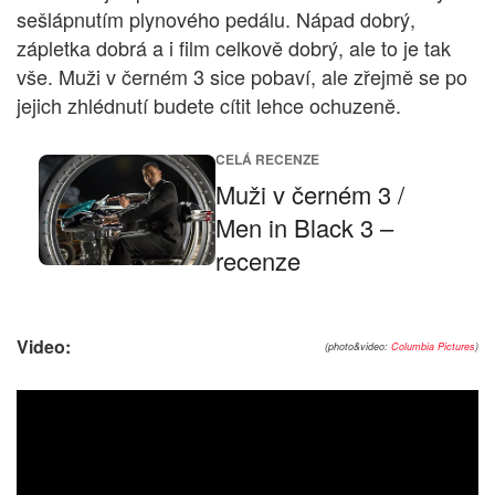
sešlápnutím plynového pedálu. Nápad dobrý,
zápletka dobrá a i film celkově dobrý, ale to je tak
vše. Muži v černém 3 sice pobaví, ale zřejmě se po
jejich zhlédnutí budete cítit lehce ochuzeně.
CELÁ RECENZE
Muži v černém 3 /
Men in Black 3 –
recenze
Video:
(photo&video:
Columbia Pictures
)