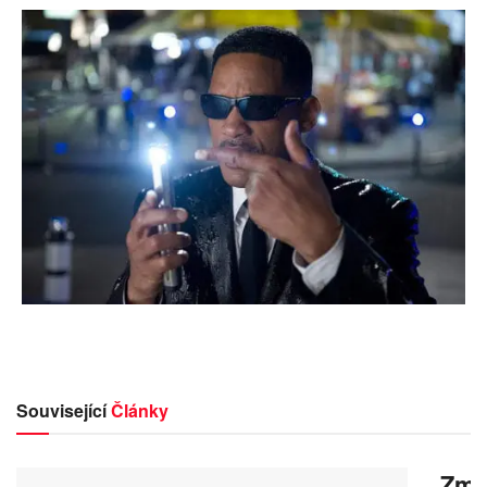
Související
Články
Zmrz