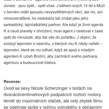
Jones) - jsou zpět... opět včas. J během svých 15 let s Muži
v černém viděl spoustu nevysvětlitelných věcí, ale nic, ani
mimozemšťané, ho nedokáže tak zmást jako jeho
sarkastický, tajnůstkářský partner. Ale když je život agenta
K a osud planety v ohrožení, musí agent J cestovat v čase
zpět do minulosti, aby dal vše do pořádku. J objeví, že
existují tajemství o vesmíru, o kterých mu K nikdy neřekl –
tajemství, která se mu odhalí, když se spojí s mladým
agentem K (Josh Brolin), aby zachránil svého partnera,
agenturu a budoucnost lidstva.
Recenze:
Úvod se sexy Nicole Scherzinger v botách na
dvanácticentimetrových podpatcích roztočí motory
téměř do maximálních otáček, ale celý zbytek filmu
se odehraje spíše v režimu volnoběhu s občasným