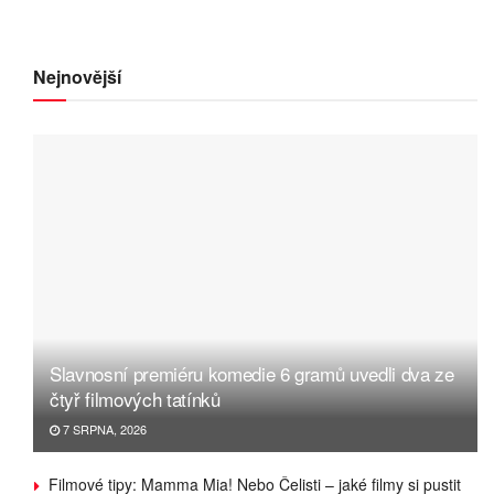
Nejnovější
Slavnosní premiéru komedie 6 gramů uvedli dva ze
čtyř filmových tatínků
7 SRPNA, 2026
Filmové tipy: Mamma Mia! Nebo Čelisti – jaké filmy si pustit