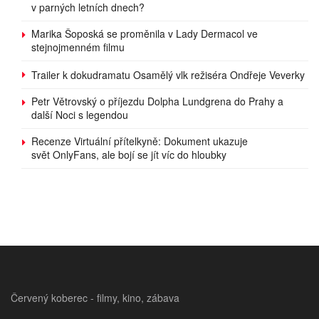
v parných letních dnech?
Marika Šoposká se proměnila v Lady Dermacol ve
stejnojmenném filmu
Trailer k dokudramatu Osamělý vlk režiséra Ondřeje Veverky
Petr Větrovský o příjezdu Dolpha Lundgrena do Prahy a
další Noci s legendou
Recenze Virtuální přítelkyně: Dokument ukazuje
svět OnlyFans, ale bojí se jít víc do hloubky
Červený koberec - filmy, kino, zábava