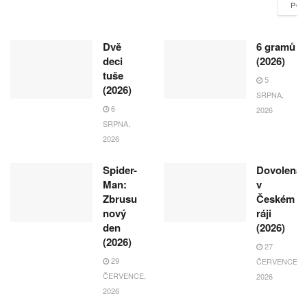
POK
Dvě
6 gramů
deci
(2026)
tuše
5
(2026)
SRPNA,
6
2026
SRPNA,
2026
Spider-
Dovolená
Man:
v
Zbrusu
Českém
nový
ráji
den
(2026)
(2026)
27
29
ČERVENCE,
ČERVENCE,
2026
2026