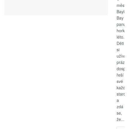
měste
Bayle
Bay
panuje
horké
léto.
Děti
si
užívají
prázdn
dospěl
řeší
své
každo
starost
a
zdá
se,
že...