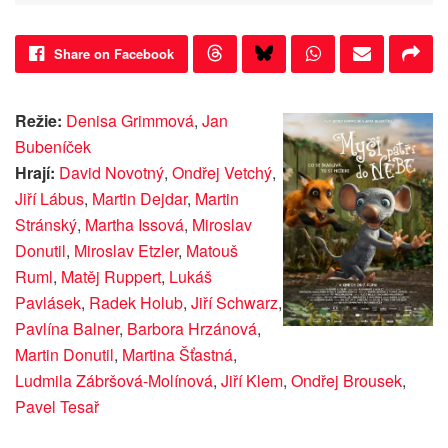
Share on Facebook
Režie:
Denisa Grimmová
,
Jan
Bubeníček
Hrají:
David Novotný
,
Ondřej Vetchý
,
Jiří Lábus
,
Martin Dejdar
,
Martin
Stránský
,
Martha Issová
,
Miroslav
Donutil
,
Miroslav Etzler
,
Matouš
Ruml
,
Matěj Ruppert
,
Lukáš
Pavlásek
,
Radek Holub
,
Jiří Schwarz
,
Pavlína Balner
,
Barbora Hrzánová
,
Martin Donutil
,
Martina Šťastná
,
Ludmila Zábršová-Molínová
,
Jiří Klem
,
Ondřej Brousek
,
Pavel Tesař