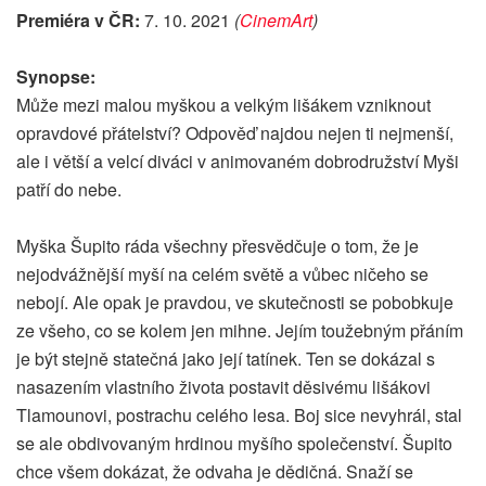
Premiéra v ČR:
7. 10. 2021
(
CinemArt
)
Synopse:
Může mezi malou myškou a velkým lišákem vzniknout
opravdové přátelství? Odpověď najdou nejen ti nejmenší,
ale i větší a velcí diváci v animovaném dobrodružství Myši
patří do nebe.
Myška Šupito ráda všechny přesvědčuje o tom, že je
nejodvážnější myší na celém světě a vůbec ničeho se
nebojí. Ale opak je pravdou, ve skutečnosti se pobobkuje
ze všeho, co se kolem jen mihne. Jejím toužebným přáním
je být stejně statečná jako její tatínek. Ten se dokázal s
nasazením vlastního života postavit děsivému lišákovi
Tlamounovi, postrachu celého lesa. Boj sice nevyhrál, stal
se ale obdivovaným hrdinou myšího společenství. Šupito
chce všem dokázat, že odvaha je dědičná. Snaží se