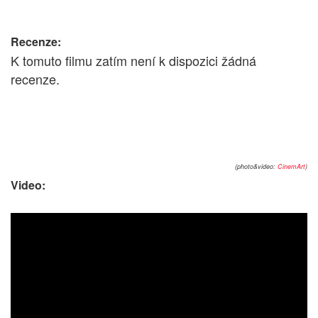
Recenze:
K tomuto filmu zatím není k dispozici žádná
recenze.
(photo&video:
CinemArt
)
Video: