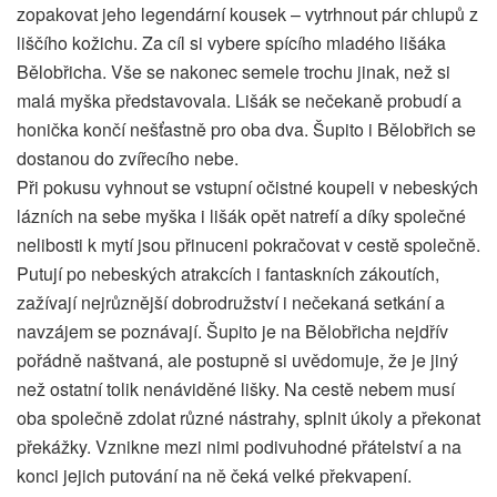
zopakovat jeho legendární kousek – vytrhnout pár chlupů z
liščího kožichu. Za cíl si vybere spícího mladého lišáka
Bělobřicha. Vše se nakonec semele trochu jinak, než si
malá myška představovala. Lišák se nečekaně probudí a
honička končí nešťastně pro oba dva. Šupito i Bělobřich se
dostanou do zvířecího nebe.
Při pokusu vyhnout se vstupní očistné koupeli v nebeských
lázních na sebe myška i lišák opět natrefí a díky společné
nelibosti k mytí jsou přinuceni pokračovat v cestě společně.
Putují po nebeských atrakcích i fantaskních zákoutích,
zažívají nejrůznější dobrodružství i nečekaná setkání a
navzájem se poznávají. Šupito je na Bělobřicha nejdřív
pořádně naštvaná, ale postupně si uvědomuje, že je jiný
než ostatní tolik nenáviděné lišky. Na cestě nebem musí
oba společně zdolat různé nástrahy, splnit úkoly a překonat
překážky. Vznikne mezi nimi podivuhodné přátelství a na
konci jejich putování na ně čeká velké překvapení.