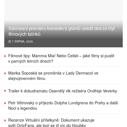
Slavnosní premiéru komedie 6 gramů uvedli dva ze čtyř
filmových tatínků
7 SRPNA, 2026
Filmové tipy: Mamma Mia! Nebo Čelisti – jaké filmy si pustit
v parných letních dnech?
Marika Šoposká se proměnila v Lady Dermacol ve
stejnojmenném filmu
Trailer k dokudramatu Osamělý vlk režiséra Ondřeje Veverky
Petr Větrovský o příjezdu Dolpha Lundgrena do Prahy a další
Noci s legendou
Recenze Virtuální přítelkyně: Dokument ukazuje
svět OnlyFans, ale bojí se jít víc do hloubky