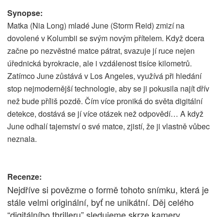
Synopse:
Matka (Nia Long) mladé June (Storm Reid) zmizí na
dovolené v Kolumbii se svým novým přítelem. Když dcera
začne po nezvěstné matce pátrat, svazuje jí ruce nejen
úřednická byrokracie, ale i vzdálenost tisíce kilometrů.
Zatímco June zůstává v Los Angeles, využívá při hledání
stop nejmodernější technologie, aby se ji pokusila najít dřív
než bude příliš pozdě. Čím více proniká do světa digitální
detekce, dostává se jí více otázek než odpovědí… A když
June odhalí tajemství o své matce, zjistí, že ji vlastně vůbec
neznala.
Recenze:
Nejdříve si povězme o formě tohoto snímku, která je
stále velmi originální, byť ne unikátní. Děj celého
“digitálního thrilleru” sledujeme skrze kamery