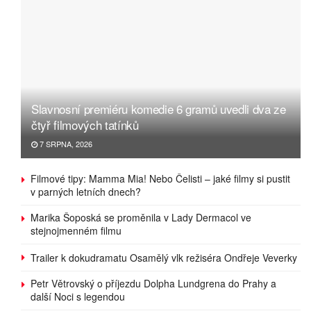
Slavnosní premiéru komedie 6 gramů uvedli dva ze
čtyř filmových tatínků
7 SRPNA, 2026
Filmové tipy: Mamma Mia! Nebo Čelisti – jaké filmy si pustit
v parných letních dnech?
Marika Šoposká se proměnila v Lady Dermacol ve
stejnojmenném filmu
Trailer k dokudramatu Osamělý vlk režiséra Ondřeje Veverky
Petr Větrovský o příjezdu Dolpha Lundgrena do Prahy a
další Noci s legendou