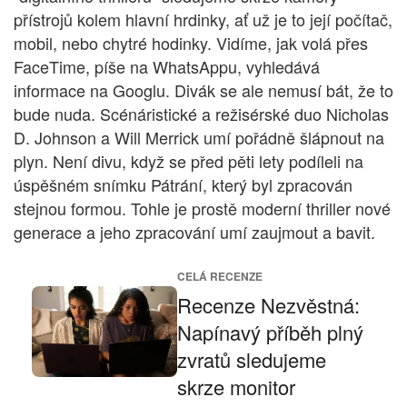
přístrojů kolem hlavní hrdinky, ať už je to její počítač,
mobil, nebo chytré hodinky. Vidíme, jak volá přes
FaceTime, píše na WhatsAppu, vyhledává
informace na Googlu. Divák se ale nemusí bát, že to
bude nuda. Scénáristické a režisérské duo Nicholas
D. Johnson a Will Merrick umí pořádně šlápnout na
plyn. Není divu, když se před pěti lety podíleli na
úspěšném snímku Pátrání, který byl zpracován
stejnou formou. Tohle je prostě moderní thriller nové
generace a jeho zpracování umí zaujmout a bavit.
CELÁ RECENZE
Recenze Nezvěstná:
Napínavý příběh plný
zvratů sledujeme
skrze monitor