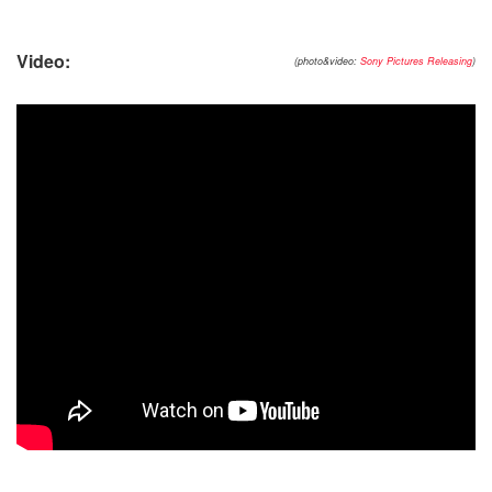
Video:
(photo&video:
Sony Pictures Releasing
)