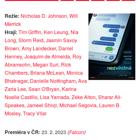
Režie:
Nicholas D. Johnson
,
Will
Merrick
Hrají:
Tim Griffin
,
Ken Leung
,
Nia
Long
,
Storm Reid
,
Jasmin Savoy
Brown
,
Amy Landecker
,
Daniel
Henney
,
Joaquim de Almeida
,
Roy
Abramsohn
,
Megan Suri
,
Rick
Chambers
,
Briana McLean
,
Monica
Bhatnagar
,
Danielle Nottingham
,
Ava
Zaria Lee
,
Sean O'Bryan
,
Karina
Noelle Castillo
,
Lisa Yamada
,
Zeke Alton
,
Sharar Ali-
Speakes
,
Jameel Shivji
,
Michael Segovia
,
Lauren B.
Mosley
,
Tracy Vilar
Premiéra v ČR:
23. 2. 2023
(
Falcon
)