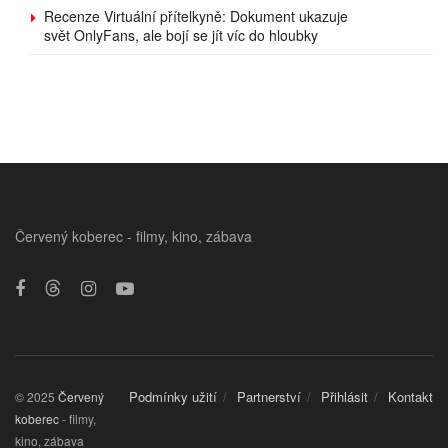
Recenze Virtuální přítelkyně: Dokument ukazuje
svět OnlyFans, ale bojí se jít víc do hloubky
Červený koberec - filmy, kino, zábava
Podmínky užití
Partnerství
Přihlásit
Kontakt
© 2025
Červený
koberec
- filmy,
kino, zábava