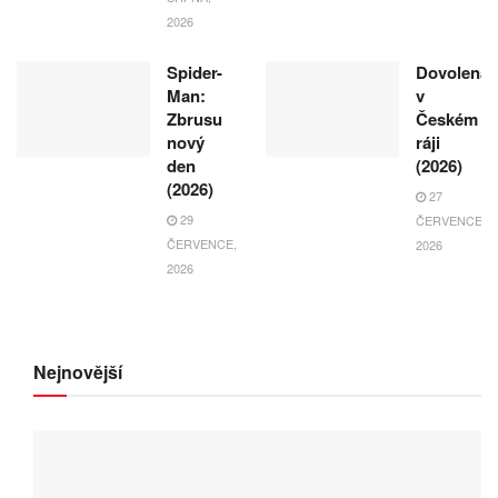
2026
Spider-
Dovolená
Man:
v
Zbrusu
Českém
nový
ráji
den
(2026)
(2026)
27
29
ČERVENCE,
ČERVENCE,
2026
2026
Nejnovější