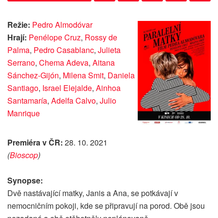
Režie:
Pedro Almodóvar
Hrají:
Penélope Cruz
,
Rossy de
Palma
,
Pedro Casablanc
,
Julieta
Serrano
,
Chema Adeva
,
Aitana
Sánchez-Gijón
,
Milena Smit
,
Daniela
Santiago
,
Israel Elejalde
,
Ainhoa
Santamaría
,
Adelfa Calvo
,
Julio
Manrique
Premiéra v ČR:
28. 10. 2021
(
Bioscop
)
Synopse:
Dvě nastávající matky, Janis a Ana, se potkávají v
nemocničním pokoji, kde se připravují na porod. Obě jsou