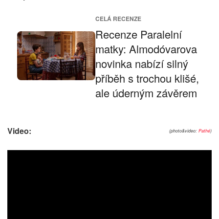
CELÁ RECENZE
Recenze Paralelní
matky: Almodóvarova
novinka nabízí silný
příběh s trochou klišé,
ale úderným závěrem
Video:
(photo&video:
Pathé
)