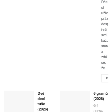
Děti
si
užívají
prázdn
dospěl
řeší
své
každo
starost
a
zdá
se,
že...
POK
Dvě
6 gramů
deci
(2026)
tuše
5
(2026)
SRPNA,