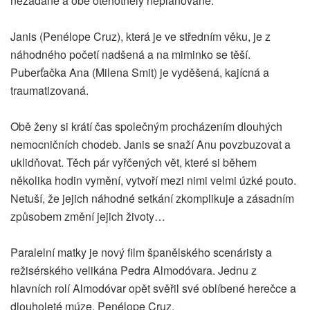
nezadané a obě otěhotněly neplánovaně.
Janis (Penélope Cruz), která je ve středním věku, je z
náhodného početí nadšená a na miminko se těší.
Puberťačka Ana (Milena Smit) je vyděšená, kajícná a
traumatizovaná.
Obě ženy si krátí čas společným procházením dlouhých
nemocničních chodeb. Janis se snaží Anu povzbuzovat a
uklidňovat. Těch pár vyřčených vět, které si během
několika hodin vymění, vytvoří mezi nimi velmi úzké pouto.
Netuší, že jejich náhodné setkání zkomplikuje a zásadním
způsobem změní jejich životy…
Paralelní matky je nový film španělského scenáristy a
režisérského velikána Pedra Almodóvara. Jednu z
hlavních rolí Almodóvar opět svěřil své oblíbené herečce a
dlouholeté múze, Penélope Cruz.