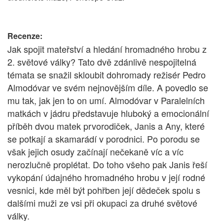
Recenze:
Jak spojit mateřství a hledání hromadného hrobu z
2. světové války? Tato dvě zdánlivě nespojitelná
témata se snažil skloubit dohromady režisér Pedro
Almodóvar ve svém nejnovějším díle. A povedlo se
mu tak, jak jen to on umí. Almodóvar v Paralelních
matkách v jádru představuje hluboký a emocionální
příběh dvou matek prvorodiček, Janis a Any, které
se potkají a skamarádí v porodnici. Po porodu se
však jejich osudy začínají nečekaně víc a víc
nerozlučně proplétat. Do toho všeho pak Janis řeší
vykopání údajného hromadného hrobu v její rodné
vesnici, kde měl být pohřben její dědeček spolu s
dalšími muži ze vsi při okupaci za druhé světové
války.