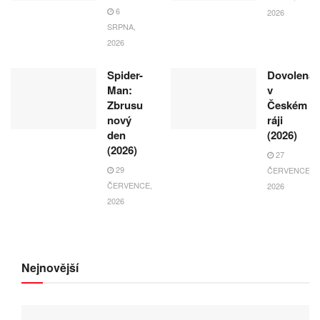
6
2026
SRPNA,
2026
Spider-
Dovolená
Man:
v
Zbrusu
Českém
nový
ráji
den
(2026)
(2026)
27
29
ČERVENCE,
ČERVENCE,
2026
2026
Nejnovější