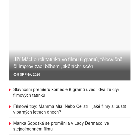
Jiří Mádl o roli tatínka ve filmu 6 gramů, tělocvičně
či improvizaci během „akčních“ scén
8 SRPNA, 2026
Slavnosní premiéru komedie 6 gramů uvedli dva ze čtyř
filmových tatínků
Filmové tipy: Mamma Mia! Nebo Čelisti – jaké filmy si pustit
v parných letních dnech?
Marika Šoposká se proměnila v Lady Dermacol ve
stejnojmenném filmu