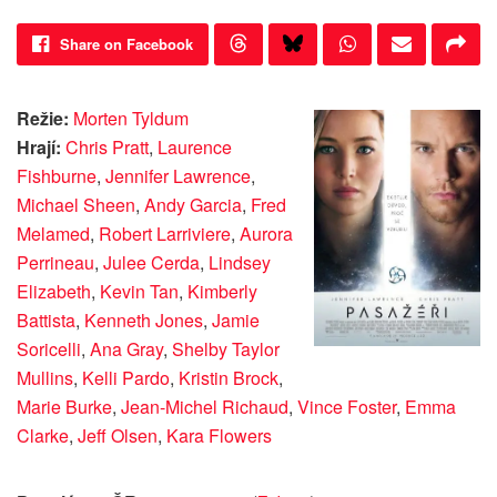
Share on Facebook
Režie:
Morten Tyldum
Hrají:
Chris Pratt
,
Laurence
Fishburne
,
Jennifer Lawrence
,
Michael Sheen
,
Andy Garcia
,
Fred
Melamed
,
Robert Larriviere
,
Aurora
Perrineau
,
Julee Cerda
,
Lindsey
Elizabeth
,
Kevin Tan
,
Kimberly
Battista
,
Kenneth Jones
,
Jamie
Soricelli
,
Ana Gray
,
Shelby Taylor
Mullins
,
Kelli Pardo
,
Kristin Brock
,
Marie Burke
,
Jean-Michel Richaud
,
Vince Foster
,
Emma
Clarke
,
Jeff Olsen
,
Kara Flowers