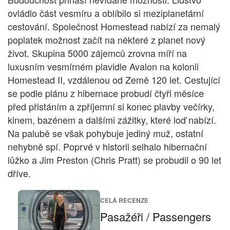
ovládlo část vesmíru a oblíbilo si meziplanetární
cestování. Společnost Homestead nabízí za nemalý
poplatek možnost začít na některé z planet nový
život. Skupina 5000 zájemců zrovna míří na
luxusním vesmírném plavidle Avalon na kolonii
Homestead II, vzdálenou od Země 120 let. Cestující
se podle plánu z hibernace probudí čtyři měsíce
před přistáním a zpříjemní si konec plavby večírky,
kinem, bazénem a dalšími zážitky, které loď nabízí.
Na palubě se však pohybuje jediný muž, ostatní
nehybně spí. Poprvé v historii selhalo hibernační
lůžko a Jim Preston (Chris Pratt) se probudil o 90 let
dříve.
CELÁ RECENZE
Pasažéři / Passengers