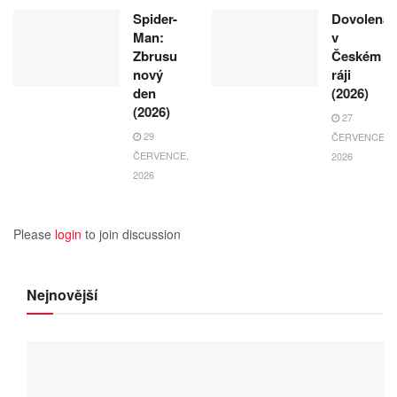
Spider-
Dovolená
Man:
v
Zbrusu
Českém
nový
ráji
den
(2026)
(2026)
27
29
ČERVENCE,
ČERVENCE,
2026
2026
Please
login
to join discussion
Nejnovější