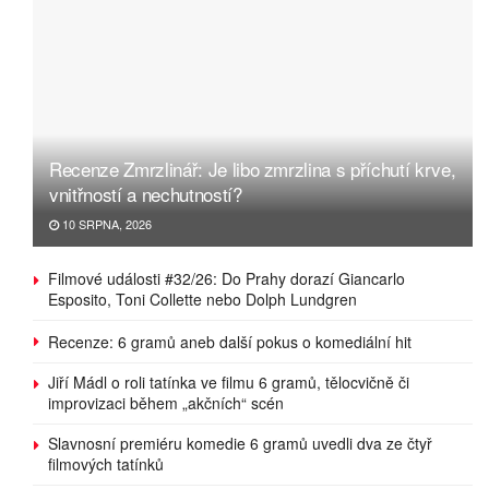
Recenze Zmrzlinář: Je libo zmrzlina s příchutí krve,
vnitřností a nechutností?
10 SRPNA, 2026
Filmové události #32/26: Do Prahy dorazí Giancarlo
Esposito, Toni Collette nebo Dolph Lundgren
Recenze: 6 gramů aneb další pokus o komediální hit
Jiří Mádl o roli tatínka ve filmu 6 gramů, tělocvičně či
improvizaci během „akčních“ scén
Slavnosní premiéru komedie 6 gramů uvedli dva ze čtyř
filmových tatínků