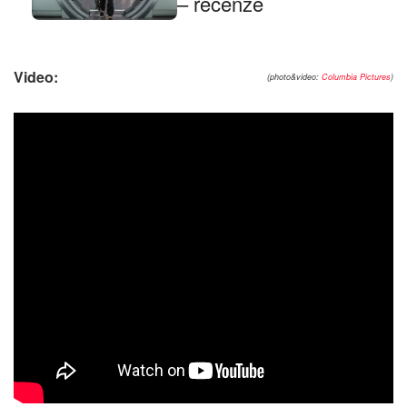
– recenze
Video:
(photo&video:
Columbia Pictures
)