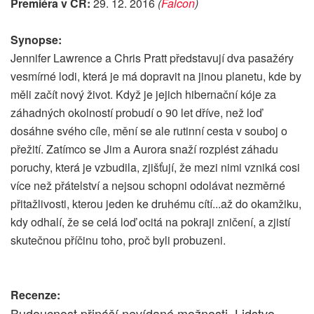
Premiéra v ČR:
29. 12. 2016
(
Falcon
)
Synopse:
Jennifer Lawrence a Chris Pratt představují dva pasažéry
vesmírné lodi, která je má dopravit na jinou planetu, kde by
měli začít nový život. Když je jejich hibernační kóje za
záhadných okolností probudí o 90 let dříve, než loď
dosáhne svého cíle, mění se ale rutinní cesta v souboj o
přežití. Zatímco se Jim a Aurora snaží rozplést záhadu
poruchy, která je vzbudila, zjišťují, že mezi nimi vzniká cosi
více než přátelství a nejsou schopni odolávat nezměrné
přitažlivosti, kterou jeden ke druhému cítí...až do okamžiku,
kdy odhalí, že se celá loď ocitá na pokraji zničení, a zjistí
skutečnou příčinu toho, proč byli probuzeni.
Recenze:
Budoucnost přináší nevídané možnosti. Lidstvo