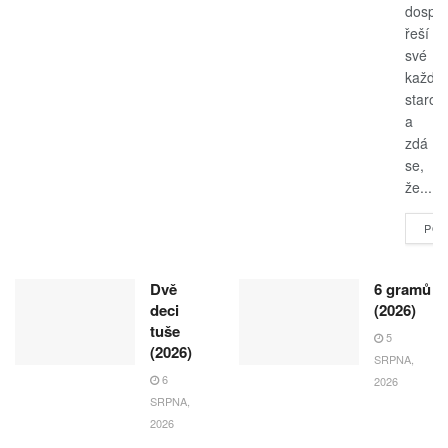
dospěl
řeší
své
každo
starost
a
zdá
se,
že...
POK
Dvě
6 gramů
deci
(2026)
tuše
5
(2026)
SRPNA,
6
2026
SRPNA,
2026