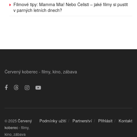
Filmové tipy: Mamma Mia! Nebo Čelisti – jaké filmy si pustit
v parných letních dnech?
Červený koberec - filmy, kino, zábava
Podmínky užití
Partnerství
Přihlásit
Kontakt
© 2025
Červený
koberec
- filmy,
kino, zábava