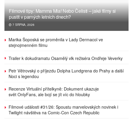
Filmové tipy: Mamma Mia! Nebo Čelisti – jaké filmy si
pustit v parných letních dnech?
7 SRPNA, 2026
Marika Šoposká se proměnila v Lady Dermacol ve
stejnojmenném filmu
Trailer k dokudramatu Osamělý vlk režiséra Ondřeje Veverky
Petr Větrovský o příjezdu Dolpha Lundgrena do Prahy a další
Noci s legendou
Recenze Virtuální přítelkyně: Dokument ukazuje
svět OnlyFans, ale bojí se jít víc do hloubky
Filmové události #31/26: Spoustu marvelovských novinek i
Twilight návštěva na Comic-Con Czech Republic