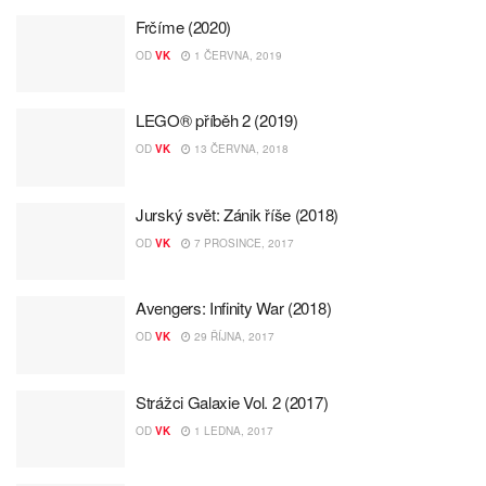
Frčíme (2020)
OD
VK
1 ČERVNA, 2019
LEGO® příběh 2 (2019)
OD
VK
13 ČERVNA, 2018
Jurský svět: Zánik říše (2018)
OD
VK
7 PROSINCE, 2017
Avengers: Infinity War (2018)
OD
VK
29 ŘÍJNA, 2017
Strážci Galaxie Vol. 2 (2017)
OD
VK
1 LEDNA, 2017