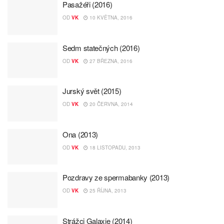
Pasažéři (2016)
OD
VK
10 KVĚTNA, 2016
Sedm statečných (2016)
OD
VK
27 BŘEZNA, 2016
Jurský svět (2015)
OD
VK
20 ČERVNA, 2014
Ona (2013)
OD
VK
18 LISTOPADU, 2013
Pozdravy ze spermabanky (2013)
OD
VK
25 ŘÍJNA, 2013
Strážci Galaxie (2014)