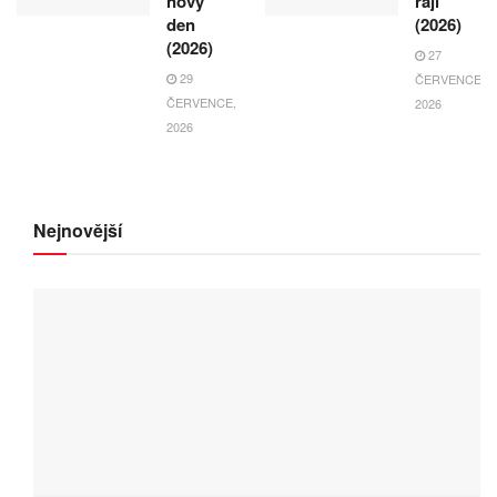
nový
ráji
den
(2026)
(2026)
27
29
ČERVENCE,
ČERVENCE,
2026
2026
Nejnovější