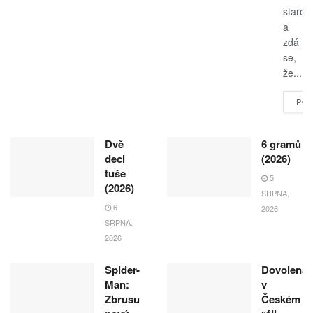
starost
a
zdá
se,
že...
POK
Dvě
6 gramů
deci
(2026)
tuše
5
(2026)
SRPNA,
6
2026
SRPNA,
2026
Spider-
Dovolená
Man:
v
Zbrusu
Českém