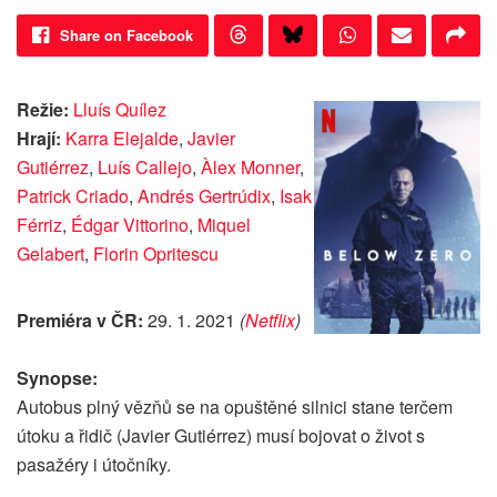
Share on Facebook
Režie:
Lluís Quílez
Hrají:
Karra Elejalde
,
Javier
Gutiérrez
,
Luís Callejo
,
Àlex Monner
,
Patrick Criado
,
Andrés Gertrúdix
,
Isak
Férriz
,
Édgar Vittorino
,
Miquel
Gelabert
,
Florin Opritescu
Premiéra v ČR:
29. 1. 2021
(
Netflix
)
Synopse:
Autobus plný vězňů se na opuštěné silnici stane terčem
útoku a řidič (Javier Gutiérrez) musí bojovat o život s
pasažéry i útočníky.