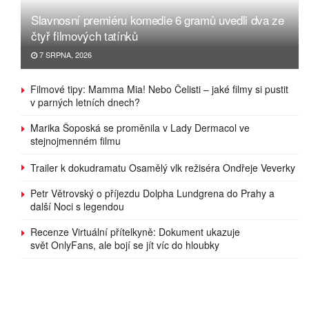
Slavnosní premiéru komedie 6 gramů uvedli dva ze
čtyř filmových tatínků
7 SRPNA, 2026
Filmové tipy: Mamma Mia! Nebo Čelisti – jaké filmy si pustit
v parných letních dnech?
Marika Šoposká se proměnila v Lady Dermacol ve
stejnojmenném filmu
Trailer k dokudramatu Osamělý vlk režiséra Ondřeje Veverky
Petr Větrovský o příjezdu Dolpha Lundgrena do Prahy a
další Noci s legendou
Recenze Virtuální přítelkyně: Dokument ukazuje
svět OnlyFans, ale bojí se jít víc do hloubky