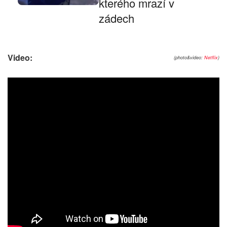
kterého mrazí v
zádech
Video:
(photo&video:
Netflix
)