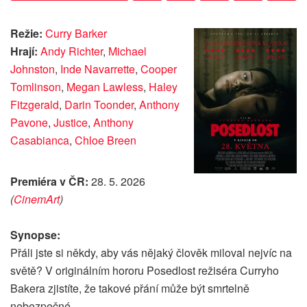
Režie:
Curry Barker
Hrají:
Andy Richter
,
Michael
Johnston
,
Inde Navarrette
,
Cooper
Tomlinson
,
Megan Lawless
,
Haley
Fitzgerald
,
Darin Toonder
,
Anthony
Pavone
,
Justice
,
Anthony
Casabianca
,
Chloe Breen
Premiéra v ČR:
28. 5. 2026
(
CinemArt
)
Synopse:
Přáli jste si někdy, aby vás nějaký člověk miloval nejvíc na
světě? V originálním hororu Posedlost režiséra Curryho
Bakera zjistíte, že takové přání může být smrtelně
nebezpečné.