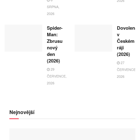
2026
SRPNA,
2026
Spider-
Dovolená
Man:
v
Zbrusu
Českém
nový
ráji
den
(2026)
(2026)
27
29
ČERVENCE,
ČERVENCE,
2026
2026
Nejnovější