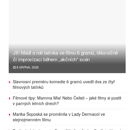
Jiří Mádl o roli tatínka ve filmu 6 gramů, tělocvičně
či improvizaci během „akčních“ scén
8 SRPNA, 2026
Slavnosní premiéru komedie 6 gramů uvedli dva ze čtyř
filmových tatínků
Filmové tipy: Mamma Mia! Nebo Čelisti – jaké filmy si pustit
v parných letních dnech?
Marika Šoposká se proměnila v Lady Dermacol ve
stejnojmenném filmu