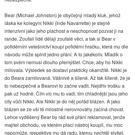
Bear (Michael Johnston) je obyčejný mladý kluk, jehož
láska ke kolegyni Nikki (Inde Navarrette) je stejně
intenzívní jako jeho plachost a neschopnost pozvat ji na
rande. Zoufalí lidé dělají zoufalé věci, a tak si Bear v
pofidérním vetešnictví koupí pofidérní hračku, která mu dle
návodu může splnit jedno přání. A to jakékoliv. Mladík o
tom svém nemusí dlouho přemýšlet. Chce, aby ho Nikki
milovala. Výsledek se dostaví prakticky okamžitě. Nikki je
do Beara zamilovaná. Vášnivě a šíleně. Až tak šíleně, že je
to nebezpečné a Bearovi to začne vadit. Nejdřív trošku a
pak už hodně. Čím víc mu to vadí, tím chladnější jsou jeho
city vůči Nikki. Ale Nikki je do něj pořád blázen. A jako
blázen se ze vší té milostné nerovnováhy začíná chovat.
Lehce vyděšený Bear by rád své přání reklamoval, jenže
majitel obchodu, ve kterém přací nástroj koupil, mu moc
nepomůže, respektive mu dá radu, kterou nechtěl slyšet.