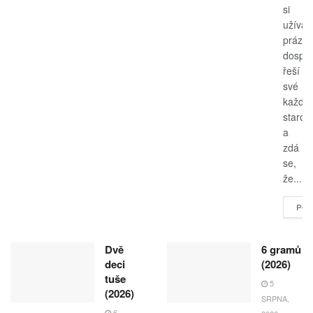
si
užívají
prázdn
dospěl
řeší
své
každo
starost
a
zdá
se,
že...
POK
Dvě
6 gramů
deci
(2026)
tuše
5
(2026)
SRPNA,
6