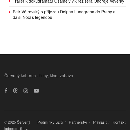
Trailer k dokudramatu Osamělý vlk režiséra Ondřeje Veverky
Petr Větrovský o příjezdu Dolpha Lundgrena do Prahy a
další Noci s legendou
Červený koberec - filmy, kino, zábava
Podmínky užití
Partnerství
Přihlásit
Kontakt
© 2025
Červený
koberec
- filmy,