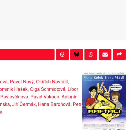
ková
,
Pavel Nový
,
Oldřich Navrátil
,
ominik Hašek
,
Olga Schmidtová
,
Libor
Pavlovčinová
,
Pavel Vokoun
,
Antonín
inská
,
Jiří Čermák
,
Hana Baroňová
,
Petr
da