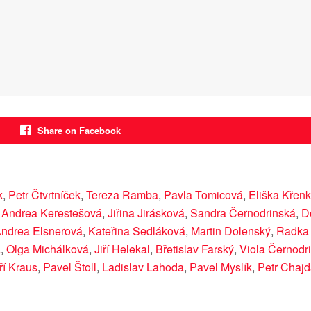
Share on Facebook
k
,
Petr Čtvrtníček
,
Tereza Ramba
,
Pavla Tomicová
,
Eliška Křen
,
Andrea Kerestešová
,
Jiřina Jirásková
,
Sandra Černodrinská
,
D
ndrea Elsnerová
,
Kateřina Sedláková
,
Martin Dolenský
,
Radka 
á
,
Olga Michálková
,
Jiří Helekal
,
Břetislav Farský
,
Viola Černodr
iří Kraus
,
Pavel Štoll
,
Ladislav Lahoda
,
Pavel Myslík
,
Petr Chaj