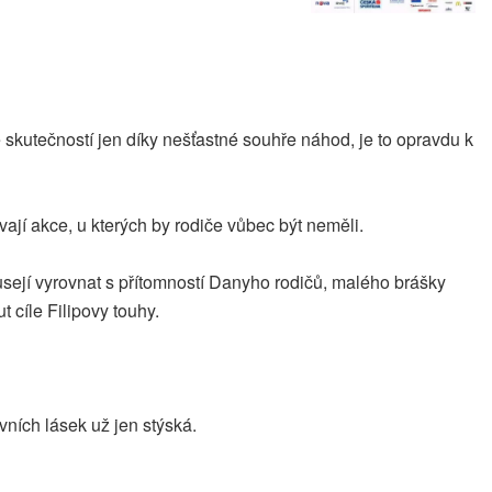
 skutečností jen díky nešťastné souhře náhod, je to opravdu k
ívají akce, u kterých by rodiče vůbec být neměli.
musejí vyrovnat s přítomností Danyho rodičů, malého brášky
cíle Filipovy touhy.
vních lásek už jen stýská.