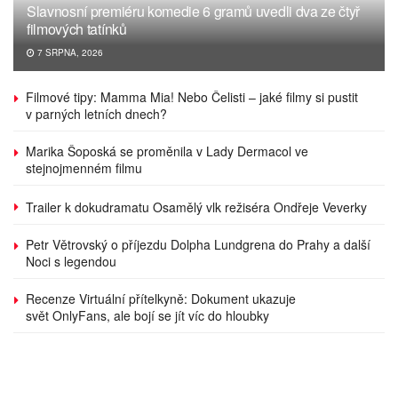
Slavnosní premiéru komedie 6 gramů uvedli dva ze čtyř
filmových tatínků
7 SRPNA, 2026
Filmové tipy: Mamma Mia! Nebo Čelisti – jaké filmy si pustit
v parných letních dnech?
Marika Šoposká se proměnila v Lady Dermacol ve
stejnojmenném filmu
Trailer k dokudramatu Osamělý vlk režiséra Ondřeje Veverky
Petr Větrovský o příjezdu Dolpha Lundgrena do Prahy a další
Noci s legendou
Recenze Virtuální přítelkyně: Dokument ukazuje
svět OnlyFans, ale bojí se jít víc do hloubky