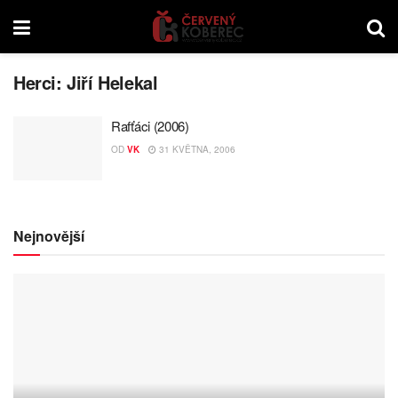
Herci:
Jiří Helekal
Rafťáci (2006)
OD
VK
31 KVĚTNA, 2006
Nejnovější