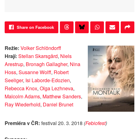
Share on Facebook
Režie:
Volker Schlöndorff
Hrají:
Stellan Skarsgård
,
Niels
Arestrup
,
Bronagh Gallagher
,
Nina
Hoss
,
Susanne Wolff
,
Robert
Seeliger
,
Isi Laborde-Edozien
,
Rebecca Knox
,
Olga Lezhneva
,
Malcolm Adams
,
Matthew Sanders
,
Ray Wiederhold
,
Daniel Brunet
Premiéra v ČR:
festival 20. 3. 2018
(
Febiofest
)