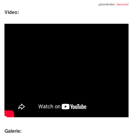
(photo&video:
Gaumont
)
Video:
Galerie: