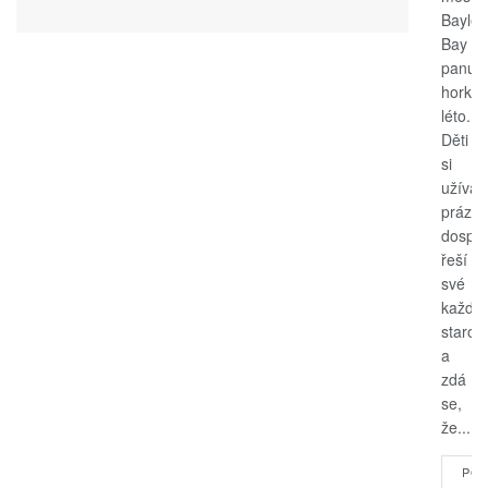
Bayle
Bay
panuje
horké
léto.
Děti
si
užívají
prázdn
dospěl
řeší
své
každo
starost
a
zdá
se,
že...
POK