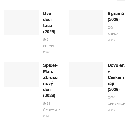
Dvě
6 gramů
deci
(2026)
tuše
5
(2026)
SRPNA,
6
2026
SRPNA,
2026
Spider-
Dovolená
Man:
v
Zbrusu
Českém
nový
ráji
den
(2026)
(2026)
27
29
ČERVENCE,
ČERVENCE,
2026
2026