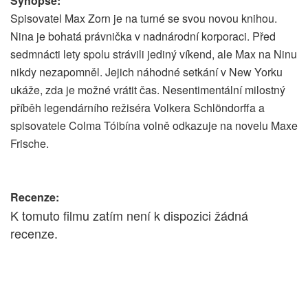
Synopse:
Spisovatel Max Zorn je na turné se svou novou knihou.
Nina je bohatá právnička v nadnárodní korporaci. Před
sedmnácti lety spolu strávili jediný víkend, ale Max na Ninu
nikdy nezapomněl. Jejich náhodné setkání v New Yorku
ukáže, zda je možné vrátit čas. Nesentimentální milostný
příběh legendárního režiséra Volkera Schlöndorffa a
spisovatele Colma Tóibína volně odkazuje na novelu Maxe
Frische.
Recenze:
K tomuto filmu zatím není k dispozici žádná
recenze.