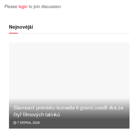
Please
login
to join discussion
Nejnovější
Slavnosní premiéru komedie 6 gramů uvedli dva ze
čtyř filmových tatínků
7 SRPNA, 2026