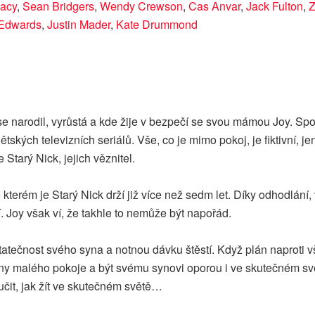
Macy
,
Sean Bridgers
,
Wendy Crewson
,
Cas Anvar
,
Jack Fulton
,
Z
Edwards
,
Justin Mader
,
Kate Drummond
e narodil, vyrůstá a kde žije v bezpečí se svou mámou Joy. Spolu 
tských televizních seriálů. Vše, co je mimo pokoj, je fiktivní, 
Starý Nick, jejich věznitel.
erém je Starý Nick drží již více než sedm let. Díky odhodlání, v
í. Joy však ví, že takhle to nemůže být napořád.
tatečnost svého syna a notnou dávku štěstí. Když plán naproti 
ěny malého pokoje a být svému synovi oporou i ve skutečném svět
aučit, jak žít ve skutečném světě…