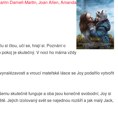
arrin Darnell-Martin
,
Joan Allen
,
Amanda
si čtou, učí se, hrají si. Poznání o
jen pokoj je skutečný. V noci ho máma vždy
ynalézavosti a vroucí mateřské lásce se Joy podařilo vytvořit
všemu skutečně funguje a oba jsou konečně svobodní, Joy si
ě. Jejich izolovaný svět se najednou rozšíří a jak malý Jack,