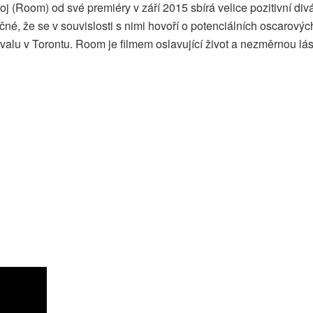
Room) od své premiéry v září 2015 sbírá velice pozitivní divá
ečné, že se v souvislosti s nimi hovoří o potenciálních oscarový
tivalu v Torontu. Room je filmem oslavující život a nezměrnou l