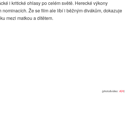
cké i kritické ohlasy po celém světě. Herecké výkony
ch nominacích. Že se film ale líbí i běžným divákům, dokazuje
ásku mezi matkou a dítětem.
(photo&video:
A24
)