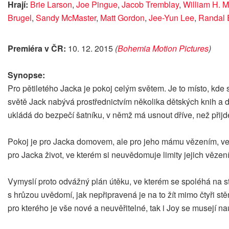
Hrají:
Brie Larson
,
Joe Pingue
,
Jacob Tremblay
,
William H. 
Brugel
,
Sandy McMaster
,
Matt Gordon
,
Jee-Yun Lee
,
Randal 
Premiéra v ČR:
10. 12. 2015
(
Bohemia Motion Pictures
)
Synopse:
Pro pětiletého Jacka je pokoj celým světem. Je to místo, kde s
světě Jack nabývá prostřednictvím několika dětských knih a dě
ukládá do bezpečí šatníku, v němž má usnout dříve, než přijde 
Pokoj je pro Jacka domovem, ale pro jeho mámu vězením, ve kt
pro Jacka život, ve kterém si neuvědomuje limity jejich vězen
Vymyslí proto odvážný plán útěku, ve kterém se spoléhá na s
s hrůzou uvědomí, jak nepřipravená je na to žít mimo čtyři st
pro kterého je vše nové a neuvěřitelné, tak i Joy se musejí n