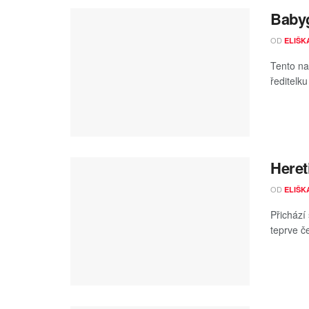
Babyg
OD
ELIŠK
Tento na
ředitelk
Heret
OD
ELIŠK
Přichází 
teprve č