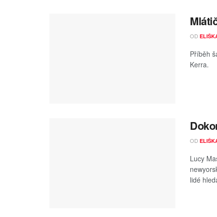
Mláti
OD
ELIŠK
Příběh 
Kerra.
Dokon
OD
ELIŠK
Lucy Mas
newyorsk
lidé hleda