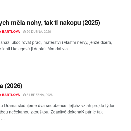
ch měla nohy, tak ti nakopu (2025)
20 DUBNA, 2026
A BARTLOVÁ
snaží ukočírovat práci, mateřství i vlastní nervy, jenže dcera,
lienti i kolegové ji deptají čím dál víc ...
 (2026)
31 BŘEZNA, 2026
A BARTLOVÁ
u Drama sledujeme dva snoubence, jejichž vztah projde týden
tbou nečekanou zkouškou. Zdánlivě dokonalý pár je tak
...