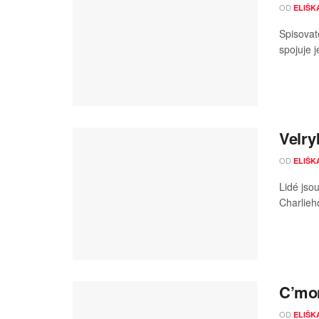
OD
ELIŠK
Spisovate
spojuje 
Velry
OD
ELIŠK
Lidé jso
Charlieho
C’mo
OD
ELIŠK