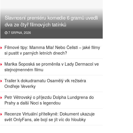
Slavnosní premiéru komedie 6 gramů uvedli
dva ze čtyř filmových tatínků
7 SRPNA, 2026
Filmové tipy: Mamma Mia! Nebo Čelisti – jaké filmy
si pustit v parných letních dnech?
Marika Šoposká se proměnila v Lady Dermacol ve
stejnojmenném filmu
Trailer k dokudramatu Osamělý vlk režiséra
Ondřeje Veverky
Petr Větrovský o příjezdu Dolpha Lundgrena do
Prahy a další Noci s legendou
Recenze Virtuální přítelkyně: Dokument ukazuje
svět OnlyFans, ale bojí se jít víc do hloubky