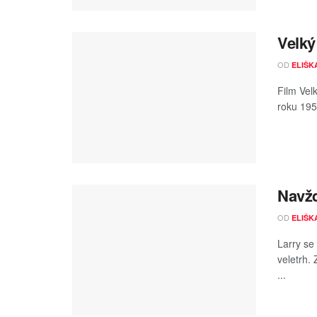
Velký
OD
ELIŠK
Film Vel
roku 195
Navžd
OD
ELIŠK
Larry se
veletrh.
...