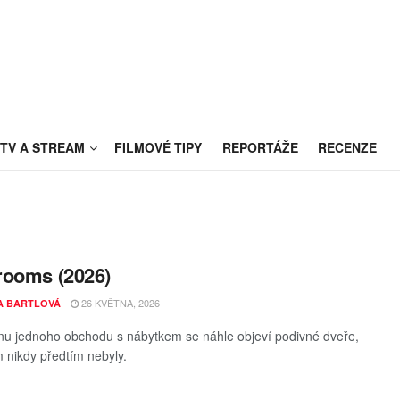
TV A STREAM
FILMOVÉ TIPY
REPORTÁŽE
RECENZE
rooms (2026)
26 KVĚTNA, 2026
A BARTLOVÁ
nu jednoho obchodu s nábytkem se náhle objeví podivné dveře,
m nikdy předtím nebyly.