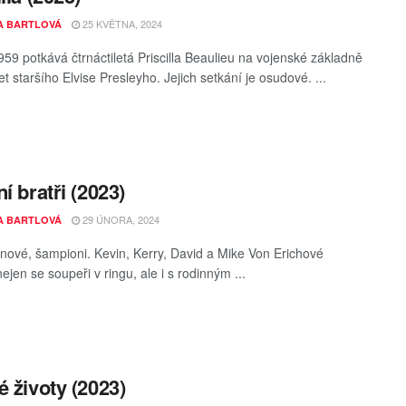
25 KVĚTNA, 2024
A BARTLOVÁ
959 potkává čtrnáctiletá Priscilla Beaulieu na vojenské základně
et staršího Elvise Presleyho. Jejich setkání je osudové. ...
í bratři (2023)
29 ÚNORA, 2024
A BARTLOVÁ
synové, šampioni. Kevin, Kerry, David a Mike Von Erichové
nejen se soupeři v ringu, ale i s rodinným ...
é životy (2023)