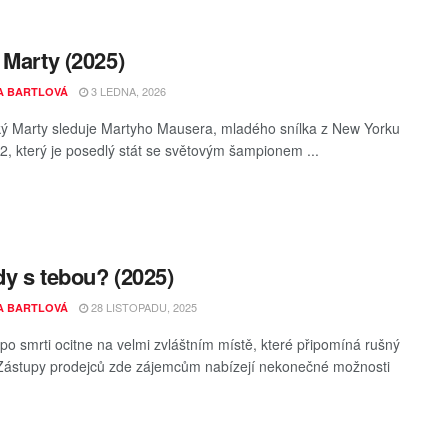
 Marty (2025)
3 LEDNA, 2026
A BARTLOVÁ
ký Marty sleduje Martyho Mausera, mladého snílka z New Yorku
2, který je posedlý stát se světovým šampionem ...
y s tebou? (2025)
28 LISTOPADU, 2025
A BARTLOVÁ
 po smrti ocitne na velmi zvláštním místě, které připomíná rušný
 Zástupy prodejců zde zájemcům nabízejí nekonečné možnosti