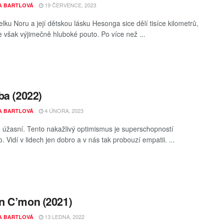
19 ČERVENCE, 2023
A BARTLOVÁ
lku Noru a její dětskou lásku Hesonga sice dělí tisíce kilometrů,
je však výjimečně hluboké pouto. Po více než ...
ba (2022)
4 ÚNORA, 2023
A BARTLOVÁ
u úžasní. Tento nakažlivý optimismus je superschopností
. Vidí v lidech jen dobro a v nás tak probouzí empatii. ...
n C’mon (2021)
13 LEDNA, 2022
A BARTLOVÁ