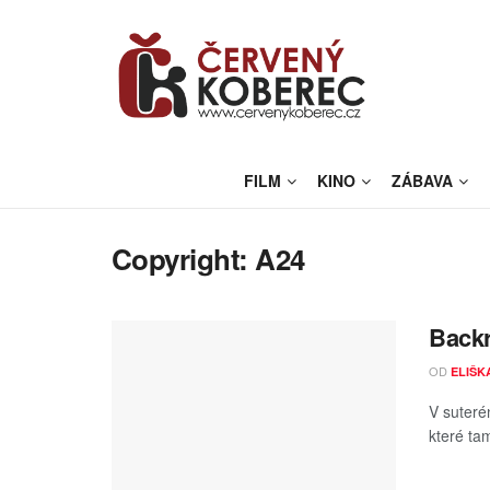
FILM
KINO
ZÁBAVA
Copyright:
A24
Back
OD
ELIŠK
V suteré
které ta