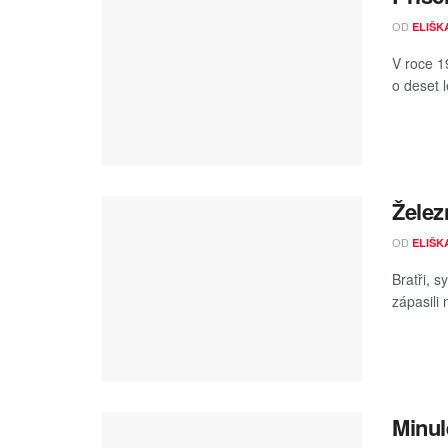
OD
ELIŠK
V roce 1
o deset l
Železn
OD
ELIŠK
Bratři, 
zápasili 
Minul