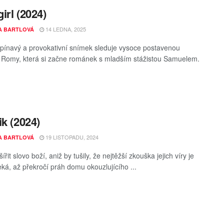
irl (2024)
14 LEDNA, 2025
A BARTLOVÁ
pínavý a provokativní snímek sleduje vysoce postavenou
u Romy, která si začne románek s mladším stážistou Samuelem.
ik (2024)
19 LISTOPADU, 2024
A BARTLOVÁ
šířit slovo boží, aniž by tušily, že nejtěžší zkouška jejich víry je
eká, až překročí práh domu okouzlujícího ...