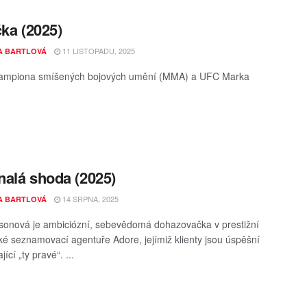
čka (2025)
11 LISTOPADU, 2025
A BARTLOVÁ
šampiona smíšených bojových umění (MMA) a UFC Marka
alá shoda (2025)
14 SRPNA, 2025
A BARTLOVÁ
onová je ambiciózní, sebevědomá dohazovačka v prestižní
é seznamovací agentuře Adore, jejímiž klienty jsou úspěšní
jící „ty pravé“. ...