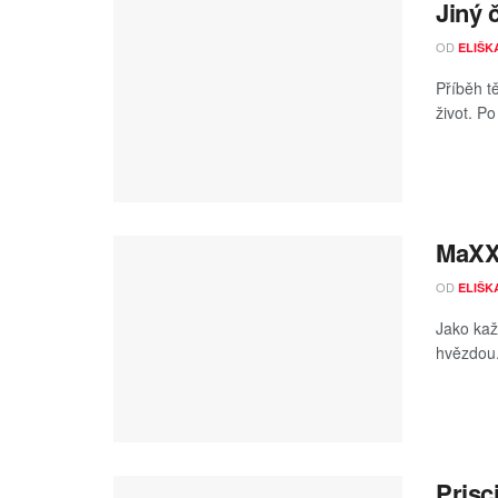
Jiný 
OD
ELIŠK
Příběh t
život. Po
MaXXX
OD
ELIŠK
Jako kaž
hvězdou.
Prisci