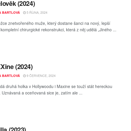
člověk (2024)
5 ŘÍJNA, 2024
A BARTLOVÁ
ěžce znetvořeného muže, který dostane šanci na nový, lepší
 kompletní chirurgické rekonstrukci, která z něj udělá „Jiného ...
ine (2024)
9 ČERVENCE, 2024
A BARTLOVÁ
dá druhá holka v Hollywoodu i Maxine se touží stát hereckou
 Uznávaná a oceňovaná sice je, zatím ale ...
lla (2023)