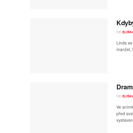
Kdyby
OD
ELIŠK
Linda se 
manžel, k
Drama
OD
ELIŠK
Ve snímk
před sva
vystaven 