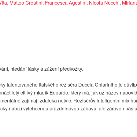
Vita
,
Matteo Creatini
,
Francesca Agostini
,
Nicola Nocchi
,
Mirian
ání, hledání lásky a zúžení předkožky.
ničky talentovaného italského režiséra Duccia Chiariniho je dův
dmnáctiletý citlivý mladík Edoardo, který má, jak už název napo
mentálně zajímají zdaleka nejvíc. Režisérův inteligentní mix hum
tničky nabízí vylehčenou prázdninovou zábavu, ale zároveň nás 