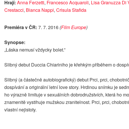
Hrají:
Anna Ferzetti
,
Francesco Acquaroli
,
Lisa Granuzza Di 
Crestacci
,
Bianca Nappi
,
Crisula Stafida
Premiéra v ČR:
7. 7. 2016
(
Film Europe
)
Synopse:
„Láska nemusí vždycky bolet.”
Slibný debut Duccia Chiariniho je křehkým příběhem o dospív
Slibný (a částečně autobiografický) debut Prci, prci, chobot
dospívání a originální letní love story. Hrdinou snímku je se
ho výrazně limituje v sexuálních dobrodružstvích, která ho mo
znamenitě vystihuje mužskou zranitelnost. Prci, prci, chobo
vlastní nejistoty.