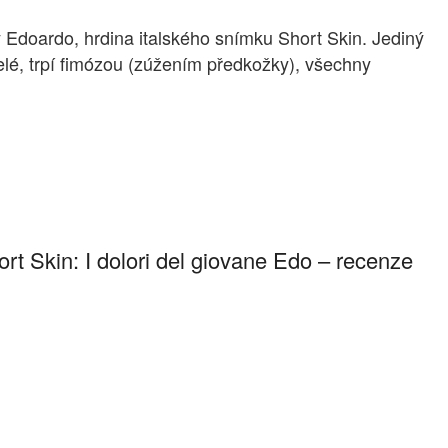
ý Edoardo, hrdina italského snímku Short Skin. Jediný
telé, trpí fimózou (zúžením předkožky), všechny
ort Skin: I dolori del giovane Edo – recenze