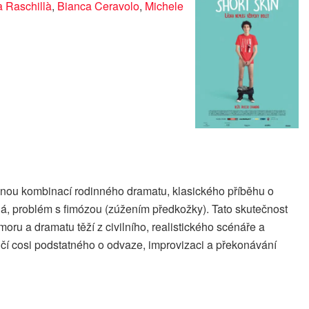
a Raschillà
,
Bianca Ceravolo
,
Michele
tipnou kombinací rodinného dramatu, klasického příběhu o
vídá, problém s fimózou (zúžením předkožky). Tato skutečnost
oru a dramatu těží z civilního, realistického scénáře a
učí cosi podstatného o odvaze, improvizaci a překonávání