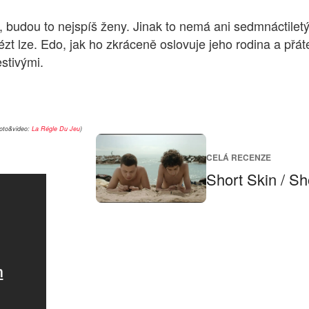
, budou to nejspíš ženy. Jinak to nemá ani sedmnáctilet
ézt lze. Edo, jak ho zkráceně oslovuje jeho rodina a přá
estivými.
oto&video:
La Régle Du Jeu
)
CELÁ RECENZE
Short Skin / Sh